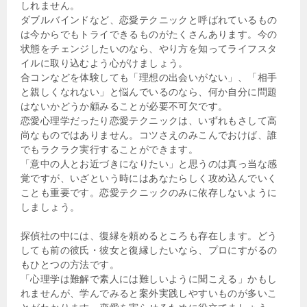
しれません。
ダブルバインドなど、恋愛テクニックと呼ばれているもの
は今からでもトライできるものがたくさんあります。今の
状態をチェンジしたいのなら、やり方を知ってライフスタ
イルに取り込むよう心がけましょう。
合コンなどを体験しても「理想の出会いがない」、「相手
と親しくなれない」と悩んでいるのなら、何か自分に問題
はないかどうか顧みることが必要不可欠です。
恋愛心理学だったり恋愛テクニックは、いずれもさして高
尚なものではありません。コツさえのみこんでおけば、誰
でもラクラク実行することができます。
「意中の人とお近づきになりたい」と思うのは真っ当な感
覚ですが、いざという時にはあなたらしく攻め込んでいく
ことも重要です。恋愛テクニックのみに依存しないように
しましょう。
探偵社の中には、復縁を頼めるところも存在します。どう
しても前の彼氏・彼女と復縁したいなら、プロにすがるの
もひとつの方法です。
「心理学は難解で素人には難しいように聞こえる」かもし
れませんが、学んでみると案外実践しやすいものが多いこ