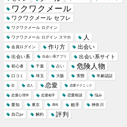
ワクワクメール
ワクワクメール セフレ
ワクワクメール ログイン
人
ワクワクメール ログイン スマホ
作り方
出会い
会員ログイン
出会い系サイト
出会い系
出会い系アプリ
危険人物
初心者
千葉
占い
口コミ
埼玉
大阪
実態
年齢認証
恋愛
恋
恋人
恋愛テクニック
恋愛相談
悩み
恋愛心理学
恋愛相手
愛知
東京
相手
神奈川
異性
評判
自己pr
解約