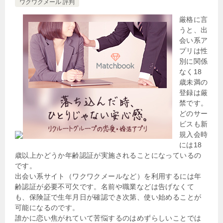
ワクワクメール 評判
厳格に言
うと、出
会い系ア
プリは性
別に関係
なく18
歳未満の
登録は厳
禁です。
どのサー
ビスも新
規入会時
には18
歳以上かどうか年齢認証が実施されることになっているの
です。
出会い系サイト（ワクワクメールなど）を利用するには年
齢認証が必要不可欠です。名前や職業などは告げなくて
も、保険証で生年月日が確認でき次第、使い始めることが
可能になるのです。
誰かに恋い焦がれていて苦悩するのはめずらしいことでは