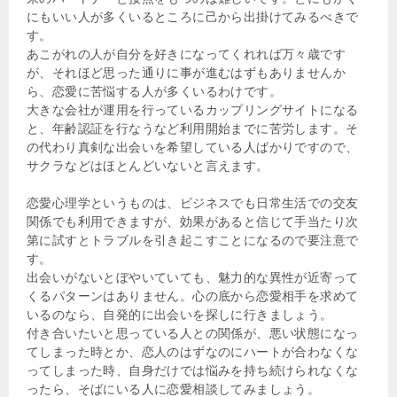
にもいい人が多くいるところに己から出掛けてみるべきで
す。
あこがれの人が自分を好きになってくれれば万々歳です
が、それほど思った通りに事が進むはずもありませんか
ら、恋愛に苦悩する人が多くいるわけです。
大きな会社が運用を行っているカップリングサイトになる
と、年齢認証を行なうなど利用開始までに苦労します。そ
の代わり真剣な出会いを希望している人ばかりですので、
サクラなどはほとんどいないと言えます。
恋愛心理学というものは、ビジネスでも日常生活での交友
関係でも利用できますが、効果があると信じて手当たり次
第に試すとトラブルを引き起こすことになるので要注意で
す。
出会いがないとぼやいていても、魅力的な異性が近寄って
くるパターンはありません。心の底から恋愛相手を求めて
いるのなら、自発的に出会いを探しに行きましょう。
付き合いたいと思っている人との関係が、悪い状態になっ
てしまった時とか、恋人のはずなのにハートが合わなくな
ってしまった時、自身だけでは悩みを持ち続けられなくな
ったら、そばにいる人に恋愛相談してみましょう。