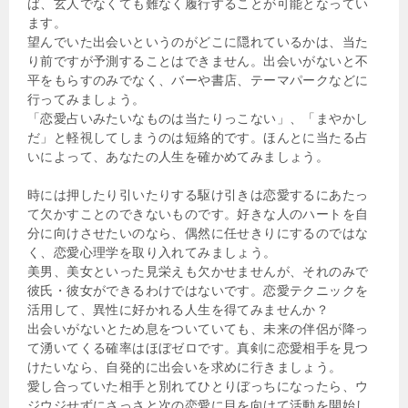
ば、玄人でなくても難なく履行することが可能となってい
ます。
望んでいた出会いというのがどこに隠れているかは、当た
り前ですが予測することはできません。出会いがないと不
平をもらすのみでなく、バーや書店、テーマパークなどに
行ってみましょう。
「恋愛占いみたいなものは当たりっこない」、「まやかし
だ」と軽視してしまうのは短絡的です。ほんとに当たる占
いによって、あなたの人生を確かめてみましょう。
時には押したり引いたりする駆け引きは恋愛するにあたっ
て欠かすことのできないものです。好きな人のハートを自
分に向けさせたいのなら、偶然に任せきりにするのではな
く、恋愛心理学を取り入れてみましょう。
美男、美女といった見栄えも欠かせませんが、それのみで
彼氏・彼女ができるわけではないです。恋愛テクニックを
活用して、異性に好かれる人生を得てみませんか？
出会いがないとため息をついていても、未来の伴侶が降っ
て湧いてくる確率はほぼゼロです。真剣に恋愛相手を見つ
けたいなら、自発的に出会いを求めに行きましょう。
愛し合っていた相手と別れてひとりぼっちになったら、ウ
ジウジせずにさっさと次の恋愛に目を向けて活動を開始し