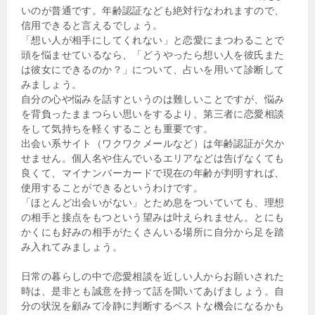
いのが普通です。年齢認証なども絶対行なわれますので、
信用できると言えるでしょう。
「想い人が相手にしてくれない」と恋愛にまつわることで
頭を悩ませているなら、「どうやったら想い人を彼氏また
は彼女にできるのか？」について、占いを用いて診断して
みましょう。
自分の心や悩みを話すというのは難しいことですが、悩み
を背負ったままつらい思いをするより、第三者に恋愛相談
をして気持ちを軽くすることも重要です。
出会い系サイト（ワクワクメールなど）は年齢認証が欠か
せません。個人名や住んでいるエリアなどは告げなくても
良くて、マイナンバーカードで現在の年齢が判明すれば、
使用することができるというわけです。
「ほとんど出会いがない」とため息をついていても、理想
の相手と接点をもつという望みは叶えられません。とにも
かくにも好みの相手がたくさんいる場所に自分から足を踏
み入れてみましょう。
日常の暮らしの中で恋愛相談を近しい人からお願いされた
時は、是非とも誠意を持って話を聞いてあげましょう。自
分の状況を顧みて冷静に判断するベストな機会になるかも