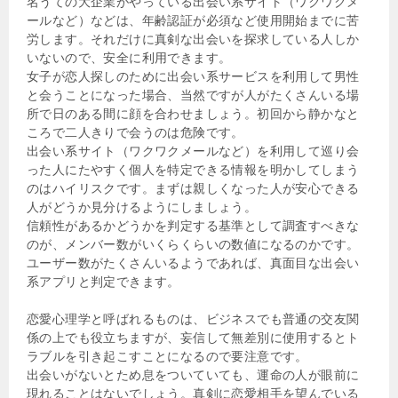
名うての大企業がやっている出会い系サイト（ワクワクメ
ールなど）などは、年齢認証が必須など使用開始までに苦
労します。それだけに真剣な出会いを探求している人しか
いないので、安全に利用できます。
女子が恋人探しのために出会い系サービスを利用して男性
と会うことになった場合、当然ですが人がたくさんいる場
所で日のある間に顔を合わせましょう。初回から静かなと
ころで二人きりで会うのは危険です。
出会い系サイト（ワクワクメールなど）を利用して巡り会
った人にたやすく個人を特定できる情報を明かしてしまう
のはハイリスクです。まずは親しくなった人が安心できる
人がどうか見分けるようにしましょう。
信頼性があるかどうかを判定する基準として調査すべきな
のが、メンバー数がいくらくらいの数値になるのかです。
ユーザー数がたくさんいるようであれば、真面目な出会い
系アプリと判定できます。
恋愛心理学と呼ばれるものは、ビジネスでも普通の交友関
係の上でも役立ちますが、妄信して無差別に使用するとト
ラブルを引き起こすことになるので要注意です。
出会いがないとため息をついていても、運命の人が眼前に
現れることはないでしょう。真剣に恋愛相手を望んでいる