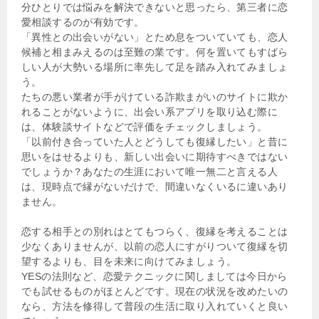
分ひとりでは悩みを解決できないと思ったら、第三者に恋
愛相談するのが有効です。
「異性との出会いがない」とため息をついていても、恋人
候補と相まみえるのは至難の業です。何を置いてもすばら
しい人が大勢いる場所に率先して足を踏み入れてみましょ
う。
たちの悪い業者が手がけている詐欺まがいのサイトに欺か
れることがないように、出会い系アプリを取り込む際に
は、体験談サイトなどで評価をチェックしましょう。
「以前付き合っていた人とどうしても復縁したい」と昔に
思いをはせるよりも、新しい出会いに期待すべきではない
でしょうか？あなたの生涯において唯一無二と言える人
は、現時点で縁がないだけで、間違いなくいるに違いあり
ません。
恋する相手との別れはとてもつらく、復縁を考えることは
少なくありませんが、以前の恋人にすがりついて復縁を切
望するよりも、目を未来に向けてみましょう。
YESの法則など、恋愛テクニックに関しましては今日から
でも試せるものがほとんどです。現在の状況を改めたいの
なら、方法を修得して普段の生活に取り入れていくと良い