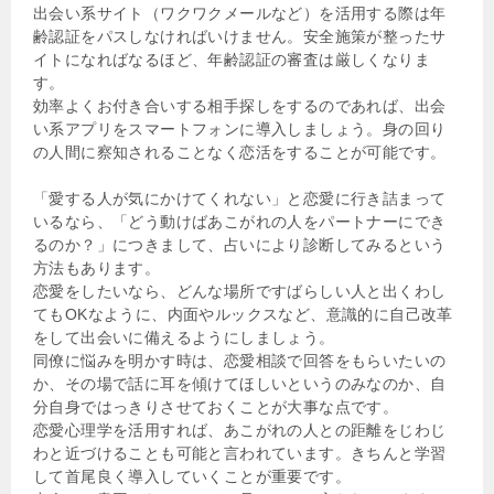
出会い系サイト（ワクワクメールなど）を活用する際は年
齢認証をパスしなければいけません。安全施策が整ったサ
イトになればなるほど、年齢認証の審査は厳しくなりま
す。
効率よくお付き合いする相手探しをするのであれば、出会
い系アプリをスマートフォンに導入しましょう。身の回り
の人間に察知されることなく恋活をすることが可能です。
「愛する人が気にかけてくれない」と恋愛に行き詰まって
いるなら、「どう動けばあこがれの人をパートナーにでき
るのか？」につきまして、占いにより診断してみるという
方法もあります。
恋愛をしたいなら、どんな場所ですばらしい人と出くわし
てもOKなように、内面やルックスなど、意識的に自己改革
をして出会いに備えるようにしましょう。
同僚に悩みを明かす時は、恋愛相談で回答をもらいたいの
か、その場で話に耳を傾けてほしいというのみなのか、自
分自身ではっきりさせておくことが大事な点です。
恋愛心理学を活用すれば、あこがれの人との距離をじわじ
わと近づけることも可能と言われています。きちんと学習
して首尾良く導入していくことが重要です。