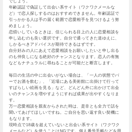
でしょう。
年齢認証で偽証して出会い系サイト（ワクワクメールな
ど）で恋人探しするのはおすすめできません。年齢認証で
引っかかる人は手の届く範囲で恋愛相手を見つけるよう努
めましょう。
恋煩いしているときは、信じられる目上の人に恋愛相談を
申し込むのも良い選択です。自分で通ってきた道ゆえに、
しかるべきアドバイスが期待できるはずです。
自分好みの人にあえて恋愛相談をお願いしたいと申し出る
のも仲良しになる絶好のチャンスとなります。恋人の有無
などもナチュラルに尋ねることが可能だと断言します。
毎日の生活の中に出会いがない場合は、「一人の状態でバ
ーでお酒を飲む」、「近場にある美術館に出掛けて行って
すばらしい絵画を見る」など、どんどん外に出かけて出会
いのチャンスを増やすようにすれば成果が出やすくなりま
す。
万一恋愛相談を親友からされた時は、是非とも全力で話を
聞いてあげてほしいですね。ご自分を思い返す良い契機に
もなります。
現時点で18歳を超えていないと出会い系サイト（ワクワク
メールなど）を使うことはNGです。個人番号手帳などを用