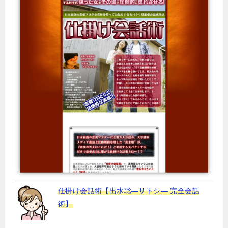
仕掛け会話術【出水聡―サトシ― 完全会話
術】