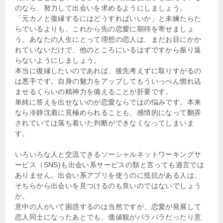
のなら、努力して出会いを求めるようにしましょう。
「元カノと復縁するにはどうすればいいか」と未練たらた
らでいるよりも、これから先の恋愛に期待を寄せましょ
う。あなたの人生にとって理想の恋人は、まだお目にかか
れていないだけで、他のところにいるはずですから振り返
らないようにしましょう。
本当に復縁したいのであれば、後先考えずに取りすがるの
は悪手です。自身の魅力をアップしてもういっぺん惚れ込
ませるくらいの精神力を備えることが肝要です。
単純に答えを出せないのが恋愛ならではの悩みです。本来
なら冷静沈着に見極められることも、感情的になって翻弄
されていては落ち着いた判断ができなくなってしまいま
す。
いろいろな人と交流できるソーシャルネットワーキングサ
ービス（SNS)も出会い系サービスの類と言っても過言では
ありません。出会い系アプリを使うのに抵抗がある人は、
そちらから出会いを見つけるのも良いのではないでしょう
か。
意中の人がいて困惑するのは当然ですが、恋愛が発展して
恋人同士になったあとでも、価値観がバラバラだったり意