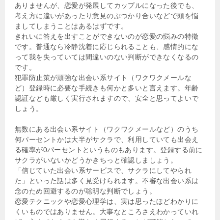
ありませんが、恋愛が発展してカップルになった後でも、
考え方に違いがあったり意見のぶつかり合いなどで頭を悩
ましてしまうことはあるはずです。
きれいに答えを出すことができないのが恋愛の悩みの特徴
です。普通なら冷静沈着に応じられることも、感情的にな
って我を失っていては間違いのない判断ができなくなるの
です。
犯罪防止策が頑強な出会い系サイト（ワクワクメールな
ど）登録時に必要な手続きも何かと多いと言えます。年齢
認証なども厳しく実行されますので、安全と思ってよいで
しょう。
無数にある出会い系サイト（ワクワクメールなど）のうち
何パーセントかは大半がサクラで、利用していても出会え
る確率が0パーセントというものもあります。登録する前に
サクラがいないかどうかきちっと確認しましょう。
「信じていた出会い系サービスで、サクラにしてやられ
た」といった話は多く見受けられます。不審な出会い系は
念のため回避するのが聡明な判断でしょう。
恋愛テクニックや恋愛心理学は、実は思ったほどわかりに
くいものではありません。大事なところさえわかっていれ