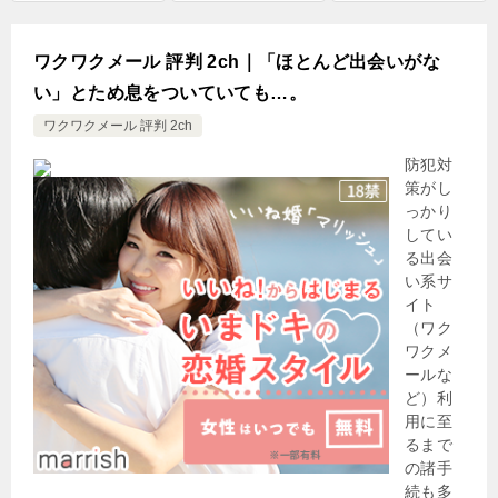
ワクワクメール 評判 2ch｜「ほとんど出会いがな
い」とため息をついていても…。
ワクワクメール 評判 2ch
防犯対
策がし
っかり
してい
る出会
い系サ
イト
（ワク
ワクメ
ールな
ど）利
用に至
るまで
の諸手
続も多