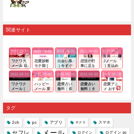
関連サイト
2021-03-31
2021-03-31
2021-03-31
2021-03-31
2021-03-31
ワクワク
恋愛診断
出会い系
恋活の行
Jメール
メール ロ
モテ期｜
｜今すぐ
事に足を
｜見込め
グイン pc
老若男女
仲良くな
運んでも
る効果が
2021-03-31
2021-03-30
2021-03-30
2021-03-30
2021-03-30
｜心の底
問わ
れる相手
出会いの
確実なも
から真
ず…。
探しをし
チャンス
のであっ
ワクワク
ハッピー
恋愛占い
恋愛占い
恋愛アニ
剣...
たいと...
が訪れ...
ても…...
メール｜
メール 要
無料｜多
無料｜タ
メ おすす
出会い系
注意人物
数ある出
ーゲット
め｜「心
の中で巡
｜恋愛を
会い系ア
にしてい
理学は複
り会った
するので
プリの内
る人に恋
雑で素人
タグ
人に軽...
あれ...
には...
愛相...
には...
2ch
pc
アプリ
スマホ
サクラ
メール
セフレ
ログイン
ログイン pc