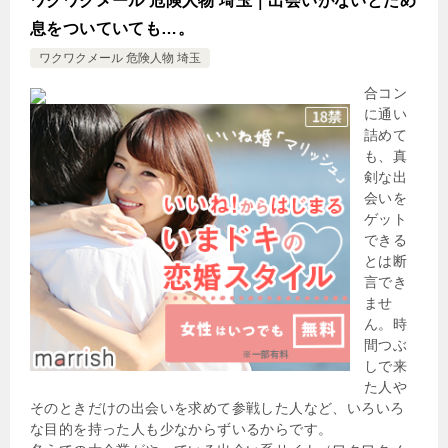
ワクワクメール 危険人物 埼玉｜出会いがないとため
息をついていても…。
ワクワクメール 危険人物 埼玉
合コン
に通い
詰めて
も、真
剣な出
会いを
ゲット
できる
とは断
言でき
ませ
ん。時
間つぶ
しで来
た人や
そのときだけの出会いを求めて参戦した人など、いろいろ
な目的を持った人も少なからずいるからです。