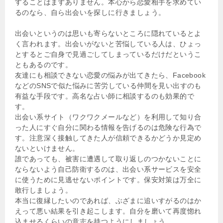
することはまずありません。本心から恋愛相手を求めてい
るのなら、自ら出会いを探しに行きましょう。
出会いというのは思いも寄らないところに隠れているとよ
く言われます。出会いがないと苦悩している人は、ひょっ
とするとご自身で見過ごしてしまっているだけだというこ
ともあるのです。
友達にも相談できない恋愛の悩みが出てきたら、Facebook
などのSNSで似た悩みに苦労している仲間を見い出すのも
有益な手段です。高名な占い師に相談するのも効果的で
す。
出会い系サイト（ワクワクメールなど）を利用して知り合
った人にすぐ自分に関わる情報を告げるのは危険な行為で
す。注意深く接触してきた人が信頼できるかどうか見定め
ないといけません。
誰であっても、被害に遭遇して取り返しのつかないことに
ならないよう自己防衛するのは、出会い系サービスを安全
に使うために見逃せないポイントです。保安対策は万全に
敢行しましょう。
本当に復縁したいのであれば、ぶざまに追いすがるのはか
えって悪い結果を引き起こします。自分を磨いて再度惚れ
込ませるくらいの意志を持つようにしましょう。