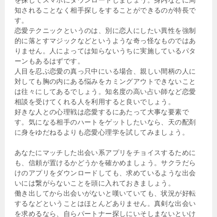
知されることなく相手探しをすることができるのが特長で
す。
恋愛テクニックというのは、別に恋人にしたい異性を強制
的に落とすマジックなどというような奇っ怪なものではあ
りません。人によっては知らないうちに実施しているパタ
ーンもあるはずです。
人目を忍ぶ恋愛の真っ只中にいる場合、親しい間柄の人に
対しても胸の内にある悩みをカミングアウトできないこと
は往々にしてあるでしょう。知名度の高い占い師など恋愛
相談を受けてくれる人を利用すると良いでしょう。
好きな人との心理戦は恋愛するにあたって大事な要素で
す。気になる相手のハートをゲットしたいなら、天の配剤
に身をゆだねるよりも恋愛心理学を試してみましょう。
あなたにマッチした出会い系アプリをチョイスするために
も、信頼が置けるかどうかを確かめましょう。サクラだら
けのアプリをダウンロードしても、求めているような出会
いには繋がらないことを頭に入れておきましょう。
働き出してから出会いがないと嘆いていても、状況が好転
するなどということはほとんどありません。真剣な出会い
を求めるなら、自らパートナー探しにいそしまないといけ