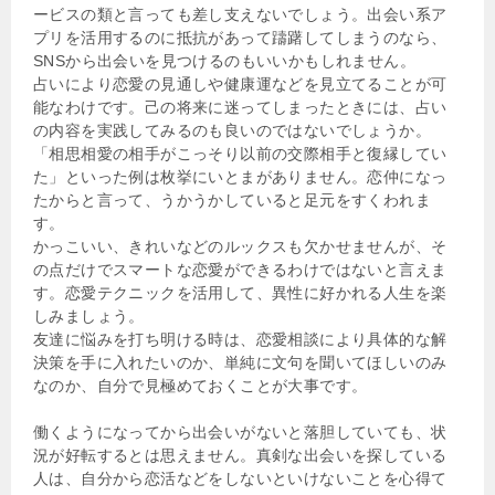
ービスの類と言っても差し支えないでしょう。出会い系ア
プリを活用するのに抵抗があって躊躇してしまうのなら、
SNSから出会いを見つけるのもいいかもしれません。
占いにより恋愛の見通しや健康運などを見立てることが可
能なわけです。己の将来に迷ってしまったときには、占い
の内容を実践してみるのも良いのではないでしょうか。
「相思相愛の相手がこっそり以前の交際相手と復縁してい
た」といった例は枚挙にいとまがありません。恋仲になっ
たからと言って、うかうかしていると足元をすくわれま
す。
かっこいい、きれいなどのルックスも欠かせませんが、そ
の点だけでスマートな恋愛ができるわけではないと言えま
す。恋愛テクニックを活用して、異性に好かれる人生を楽
しみましょう。
友達に悩みを打ち明ける時は、恋愛相談により具体的な解
決策を手に入れたいのか、単純に文句を聞いてほしいのみ
なのか、自分で見極めておくことが大事です。
働くようになってから出会いがないと落胆していても、状
況が好転するとは思えません。真剣な出会いを探している
人は、自分から恋活などをしないといけないことを心得て