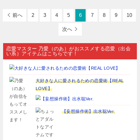
前へ
2
3
4
5
6
7
8
9
10
次へ
恋愛マスター 乃愛（のあ）がおススメする恋愛（出会
い系）アイテムはこちらです！
大好きな人に愛されるための恋愛術【REAL
LOVE】
【妄想操作術】出水聡Ver.