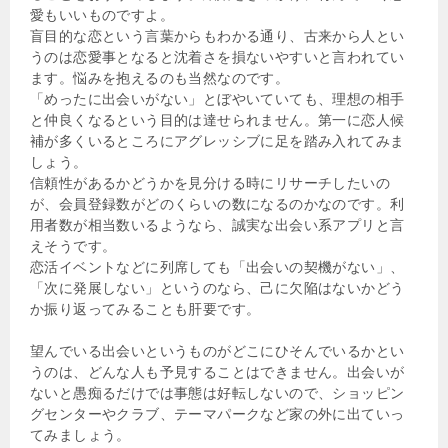
愛もいいものですよ。
盲目的な恋という言葉からもわかる通り、古来から人とい
うのは恋愛事となると沈着さを損ないやすいと言われてい
ます。悩みを抱えるのも当然なのです。
「めったに出会いがない」とぼやいていても、理想の相手
と仲良くなるという目的は達せられません。第一に恋人候
補が多くいるところにアグレッシブに足を踏み入れてみま
しょう。
信頼性があるかどうかを見分ける時にリサーチしたいの
が、会員登録数がどのくらいの数になるのかなのです。利
用者数が相当数いるようなら、誠実な出会い系アプリと言
えそうです。
恋活イベントなどに列席しても「出会いの契機がない」、
「次に発展しない」というのなら、己に欠陥はないかどう
か振り返ってみることも肝要です。
望んでいる出会いというものがどこにひそんでいるかとい
うのは、どんな人も予見することはできません。出会いが
ないと愚痴るだけでは事態は好転しないので、ショッピン
グセンターやクラブ、テーマパークなど家の外に出ていっ
てみましょう。