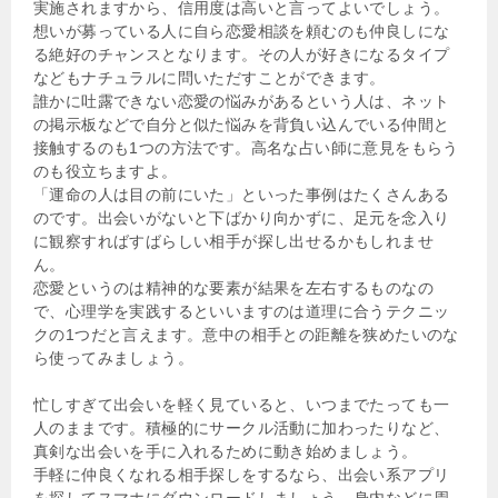
実施されますから、信用度は高いと言ってよいでしょう。
想いが募っている人に自ら恋愛相談を頼むのも仲良しにな
る絶好のチャンスとなります。その人が好きになるタイプ
などもナチュラルに問いただすことができます。
誰かに吐露できない恋愛の悩みがあるという人は、ネット
の掲示板などで自分と似た悩みを背負い込んでいる仲間と
接触するのも1つの方法です。高名な占い師に意見をもらう
のも役立ちますよ。
「運命の人は目の前にいた」といった事例はたくさんある
のです。出会いがないと下ばかり向かずに、足元を念入り
に観察すればすばらしい相手が探し出せるかもしれませ
ん。
恋愛というのは精神的な要素が結果を左右するものなの
で、心理学を実践するといいますのは道理に合うテクニッ
クの1つだと言えます。意中の相手との距離を狭めたいのな
ら使ってみましょう。
忙しすぎて出会いを軽く見ていると、いつまでたっても一
人のままです。積極的にサークル活動に加わったりなど、
真剣な出会いを手に入れるために動き始めましょう。
手軽に仲良くなれる相手探しをするなら、出会い系アプリ
を探してスマホにダウンロードしましょう。身内などに周