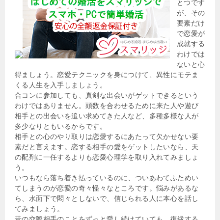
とつです
が、その
要素だけ
で恋愛が
成就する
わけでは
ないと心
得ましょう。恋愛テクニックを身につけて、異性にモテま
くる人生を入手しましょう。
合コンに参加しても、真剣な出会いがゲットできるという
わけではありません。頭数を合わせるために来た人や遊び
相手との出会いを追い求めてきた人など、多種多様な人が
多少なりともいるからです。
相手との心のやり取りは恋愛するにあたって欠かせない要
素だと言えます。恋する相手の愛をゲットしたいなら、天
の配剤に一任するよりも恋愛心理学を取り入れてみましょ
う。
いつもなら落ち着き払っているのに、ついあわてふためい
てしまうのが恋愛の奇々怪々なところです。悩みがあるな
ら、水面下で悶々としないで、信じられる人に本心を話し
てみましょう。
昔の交際相手のことをずっと愛し続けていても、復縁する