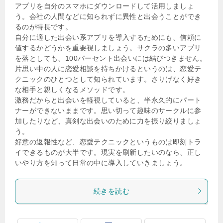
アプリを自分のスマホにダウンロードして活用しましょ
う。会社の人間などに知られずに異性と出会うことができ
るのが特長です。
自分に適した出会い系アプリを導入するためにも、信頼に
値するかどうかを重要視しましょう。サクラの多いアプリ
を落としても、100パーセント出会いには結びつきません。
片思い中の人に恋愛相談を持ちかけるというのは、恋愛テ
クニックのひとつとして知られています。さりげなく好き
な相手と親しくなるメソッドです。
激務だからと出会いを軽視していると、半永久的にパート
ナーができないままです。思い切って趣味のサークルに参
加したりなど、真剣な出会いのために力を振り絞りましょ
う。
好意の返報性など、恋愛テクニックというものは即刻トラ
イできるものが大半です。現実を刷新したいのなら、正し
いやり方を知って日常の中に導入していきましょう。
続きを読む