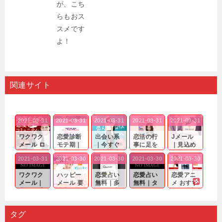
関連サイト
2021-03-31
2021-03-31
2021-03-31
2021-03-31
2021-03-31
ワクワク
恋愛診断
出会い系
恋活の行
Jメール
メール ロ
モテ期｜
｜今すぐ
事に足を
｜見込め
グイン pc
老若男女
仲良くな
運んでも
る効果が
2021-03-31
2021-03-30
2021-03-30
2021-03-30
2021-03-30
｜心の底
問わ
れる相手
出会いの
確実なも
から真
ず…。
探しをし
チャンス
のであっ
ワクワク
ハッピー
恋愛占い
恋愛占い
恋愛アニ
剣...
たいと...
が訪れ...
ても…...
メール｜
メール 要
無料｜多
無料｜タ
メ おすす
出会い系
注意人物
数ある出
ーゲット
め｜「心
の中で巡
｜恋愛を
会い系ア
にしてい
理学は複
り会った
するので
プリの内
る人に恋
雑で素人
タグ
人に軽...
あれ...
には...
愛相...
には...