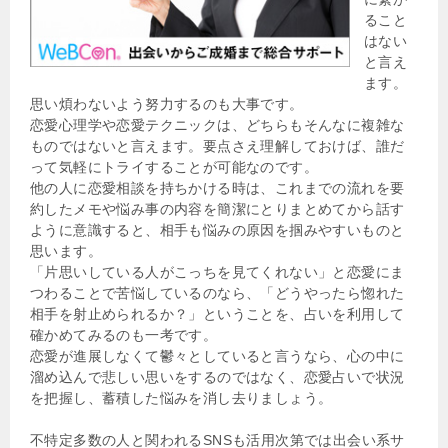
ること
はない
と言え
ます。
思い煩わないよう努力するのも大事です。
恋愛心理学や恋愛テクニックは、どちらもそんなに複雑な
ものではないと言えます。要点さえ理解しておけば、誰だ
って気軽にトライすることが可能なのです。
他の人に恋愛相談を持ちかける時は、これまでの流れを要
約したメモや悩み事の内容を簡潔にとりまとめてから話す
ように意識すると、相手も悩みの原因を掴みやすいものと
思います。
「片思いしている人がこっちを見てくれない」と恋愛にま
つわることで苦悩しているのなら、「どうやったら惚れた
相手を射止められるか？」ということを、占いを利用して
確かめてみるのも一考です。
恋愛が進展しなくて鬱々としていると言うなら、心の中に
溜め込んで悲しい思いをするのではなく、恋愛占いで状況
を把握し、蓄積した悩みを消し去りましょう。
不特定多数の人と関われるSNSも活用次第では出会い系サ