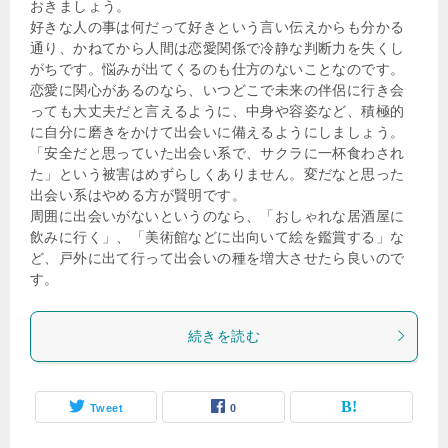
おきましょう。
好きな人の事は何だって好きという言い伝えからも分かる
通り、かねてから人間は恋愛関係で冷静な判断力を失くし
がちです。悩みが出てくるのも仕方のないことなのです。
恋愛に関心があるのなら、いつどこで未来の伴侶に行き会
っても大丈夫だと言えるように、中身や容姿など、積極的
に自分に磨きをかけて出会いに備えるようにしましょう。
「安全だと思っていた出会い系で、サクラに一杯食わされ
た」という被害はめずらしくありません。変だなと思った
出会い系はやめる方が賢明です。
周囲に出会いがないというのなら、「おしゃれな居酒屋に
飲みに行く」、「美術館などに出向いて絵を鑑賞する」な
ど、戸外に出て行って出会いの種を増大させたら良いので
す。
続きを読む
Tweet
0