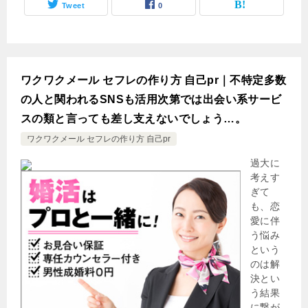
Tweet
0
ワクワクメール セフレの作り方 自己pr｜不特定多数
の人と関われるSNSも活用次第では出会い系サービ
スの類と言っても差し支えないでしょう…。
ワクワクメール セフレの作り方 自己pr
過大に
考えす
ぎて
も、恋
愛に伴
う悩み
という
のは解
決とい
う結果
に繋が