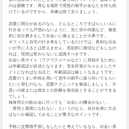
のは困難です。異なる場所で理想の相手があなたを待ち続
けているのですから、未練は捨て去りましょう。
恋愛に関心があるのなら、どんなところですばらしい人に
行き会っても戸惑わないように、見た目や内面など、徹底
的に自分磨きをして出会いに備えることが大事です。
オフィスと自宅の行き来をしているだけでは、真剣な出会
いが手に入るとは思えません。意欲的に婚活などをしなけ
れば、現状は変わらないと認識すべきです。
出会い系サイト（ワクワクメールなど）に登録するために
は年齢認証が必須となります。安全対策がちゃんとしたサ
イトになればなるほど、年齢認証は厳しくなるようです。
恋愛のうまい作戦を用いて意中の相手に振り向いてもらい
たいと望むのなら、恋愛テクニックを勉強しましょう。片
思いの彼または彼女との距離を相当短くすることができる
でしょう。
独身同士の飲み会に行っても「出会いの機会がない」、
「異性と親密になれない」というのなら、自分自身に欠点
はないか確認してみることが重大なポイントです。
手軽に交際相手探しをしたいと考えているなら、出会い系