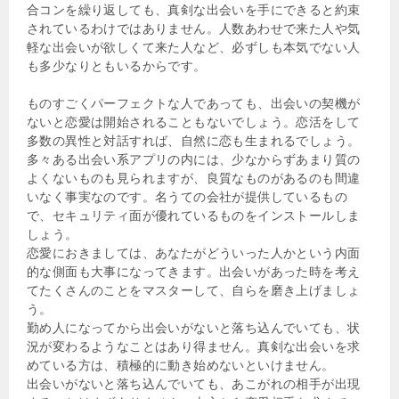
合コンを繰り返しても、真剣な出会いを手にできると約束
されているわけではありません。人数あわせで来た人や気
軽な出会いが欲しくて来た人など、必ずしも本気でない人
も多少なりともいるからです。
ものすごくパーフェクトな人であっても、出会いの契機が
ないと恋愛は開始されることもないでしょう。恋活をして
多数の異性と対話すれば、自然に恋も生まれるでしょう。
多々ある出会い系アプリの内には、少なからずあまり質の
よくないものも見られますが、良質なものがあるのも間違
いなく事実なのです。名うての会社が提供しているもの
で、セキュリティ面が優れているものをインストールしま
しょう。
恋愛におきましては、あなたがどういった人かという内面
的な側面も大事になってきます。出会いがあった時を考え
てたくさんのことをマスターして、自らを磨き上げましょ
う。
勤め人になってから出会いがないと落ち込んでいても、状
況が変わるようなことはあり得ません。真剣な出会いを求
めている方は、積極的に動き始めないといけません。
出会いがないと落ち込んでいても、あこがれの相手が出現