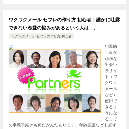
ワクワクメール セフレの作り方 初心者｜誰かに吐露
できない恋愛の悩みがあるという人は…。
ワクワクメール セフレの作り方 初心者
犯罪防
止策が
頑強な
出会い
系サイ
ト（ワ
クワク
メール
など）
使用で
きるよ
うにな
るまで
の事務手続きも何だかんだあります。年齢認証なども必ず