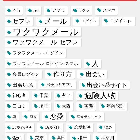
2ch
pc
アプリ
スマホ
サクラ
メール
セフレ
ログイン
ログイン pc
ワクワクメール
ワクワクメール セフレ
ワクワクメール ログイン
人
ワクワクメール ログイン スマホ
作り方
出会い
会員ログイン
出会い系サイト
出会い系
出会い系アプリ
危険人物
初心者
千葉
占い
口コミ
埼玉
大阪
実態
年齢認証
恋愛
恋
恋人
恋愛テクニック
恋愛相談
悩み
恋愛心理学
恋愛相手
愛知
東京
相手
神奈川
異性