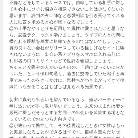
不倫などをしているケースでは、信頼している相手に対し
ても心中にひそむ悩みを相談できないことは少なくないと
思います。評判の占い師など恋愛相談を引き受けてくれる
人に助言を求めると心が軽くなるでしょう。
恋の上手なやりとりを応用して異性に愛されたいと思うな
ら、恋愛テクニックを学びましょう。タイプの人との間に
横たわる距離を着実に短縮できるのではないでしょうか。
質の良くない会社がリリースしている怪しげなサイトに騙
されないように、出会い系アプリをスマホに入れる前に、
利用者の口コミサイトなどで世評を確認しましょう。
ちゃんと交際中の人がいるものの、「焼けぼっくいに火が
ついた」という慣用句通り、過去に交際していた相手と再
度であったのをきっかけに、気持ちがわき上がってきて復
縁につながることはしばしば見られる光景です。
切実に真剣な出会いを望んでいるなら、婚活パーティーに
申し込むのが手っ取り早いでしょう。未来の夫または妻を
必死に探しだそうとする方同士の出会いを斡旋する場とな
っているのでおあつらえ向きです。
恋が終わって憔悴して、その後再起したときに女性はもっ
と美麗になることができるはずです。復縁を望んだりせ