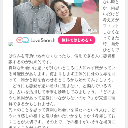
ない時と
か、両思
いだけど
考え方が
フィット
しなくな
ってきた
時、自分
ひとりで
は悩みを背負い込めなくなったら、信用できる人に恋愛相
談するのが効果的です。
真剣な出会いは思いがけないところに人知れず転がってい
る可能性があります。何よりもまず主体的に外の世界を回
って、誰かと顔を合わせるところから始めてみましょう。
「どうにも恋愛が思い通りに進まない」と悩んでいる方
は、占いを活用して未来を診断してみましょう。「どのよ
うな原因があって恋愛につながらないのか？」が完璧に理
解できるかもしれません。
先々のことを思って真剣な出会いを得たいという人は、ど
ういう感じの相手と巡り会いたいかをしっかり考慮してお
くことが大切です。その上で、その相手がいそうな場所に
出向くことが大切です。