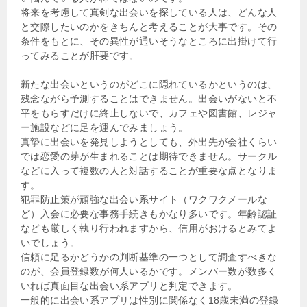
将来を考慮して真剣な出会いを探している人は、どんな人
と交際したいのかをきちんと考えることが大事です。その
条件をもとに、その異性が通いそうなところに出掛けて行
ってみることが肝要です。
新たな出会いというのがどこに隠れているかというのは、
残念ながら予測することはできません。出会いがないと不
平をもらすだけに終止しないで、カフェや図書館、レジャ
ー施設などに足を運んでみましょう。
真摯に出会いを発見しようとしても、外出先が会社くらい
では恋愛の芽が生まれることは期待できません。サークル
などに入って複数の人と対話することが重要な点となりま
す。
犯罪防止策が頑強な出会い系サイト（ワクワクメールな
ど）入会に必要な事務手続きもかなり多いです。年齢認証
なども厳しく執り行われますから、信用がおけるとみてよ
いでしょう。
信頼に足るかどうかの判断基準の一つとして調査すべきな
のが、会員登録数が何人いるかです。メンバー数が数多く
いれば真面目な出会い系アプリと判定できます。
一般的に出会い系アプリは性別に関係なく18歳未満の登録