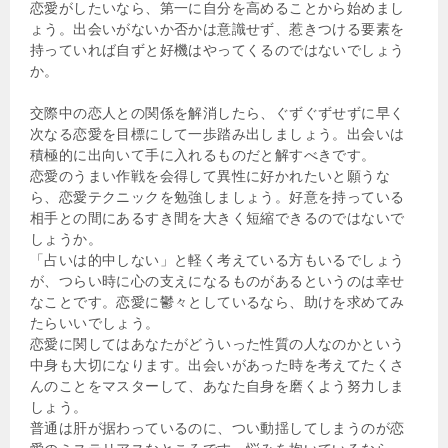
恋愛がしたいなら、第一に自分を高めることから始めまし
ょう。出会いがないか否かは意識せず、惹きつける要素を
持っていれば自ずと好機はやってくるのではないでしょう
か。
交際中の恋人との関係を解消したら、ぐずぐずせずに早く
次なる恋愛を目標にして一歩踏み出しましょう。出会いは
積極的に出向いて手に入れるものだと解すべきです。
恋愛のうまい作戦を会得して異性に好かれたいと願うな
ら、恋愛テクニックを勉強しましょう。好意を持っている
相手との間にあるすき間を大きく短縮できるのではないで
しょうか。
「占いは的中しない」と軽く考えている方もいるでしょう
が、つらい時に心の支えになるものがあるというのは幸せ
なことです。恋愛に鬱々としているなら、助けを求めてみ
たらいいでしょう。
恋愛に関してはあなたがどういった性質の人なのかという
中身も大切になります。出会いがあった時を考えてたくさ
んのことをマスターして、あなた自身を磨くよう努力しま
しょう。
普通は肝が据わっているのに、つい動揺してしまうのが恋