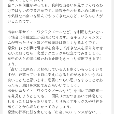
合コンを何度かやっても、真剣な出会いを見つけられるわ
けではないので要注意です。頭数を合わせるために来た人
や気軽な出会いを望んでやってきた人など、いろんな人が
いるためです。
出会い系サイト（ワクワクメールなど）を利用したいとい
う場合は年齢認証が必須となります。セキュリティシステ
ムが整ったサイトほど年齢認証は厳しくなるようです。
恋愛における駆け引き術を会得して好きな人を振り向かせ
たいと願うなら、恋愛テクニックを役立ててみましょう。
意中の人との間に横たわる距離をきっちり短縮できるでし
ょう。
「占いは気休め」と軽視している人も多くいらっしゃいま
すが、戸惑っている時に支えになるものがあるというのは
良いことだと思います。恋愛につらい思いをすることがあ
ったら、助けを求めてみたらいいでしょう。
出会い系サイト（ワクワクメールなど）を用いて恋愛相手
を発見しようとしても、一回限りのおつきあいで終息して
しまうことは多々あります。とりあえずルックスや精神を
磨くことから取りかかってみましょう。
恋活の行事に顔を出しても「出会いのチャンスがない」、