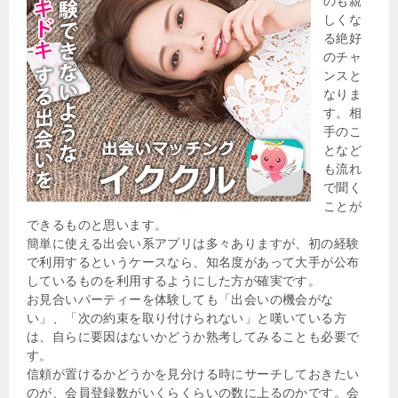
のも親
しくな
る絶好
のチャ
ンスと
なりま
す。相
手のこ
となど
も流れ
で聞く
ことが
できるものと思います。
簡単に使える出会い系アプリは多々ありますが、初の経験
で利用するというケースなら、知名度があって大手が公布
しているものを利用するようにした方が確実です。
お見合いパーティーを体験しても「出会いの機会がな
い」、「次の約束を取り付けられない」と嘆いている方
は、自らに要因はないかどうか熟考してみることも必要で
す。
信頼が置けるかどうかを見分ける時にサーチしておきたい
のが、会員登録数がいくらくらいの数に上るのかです。会