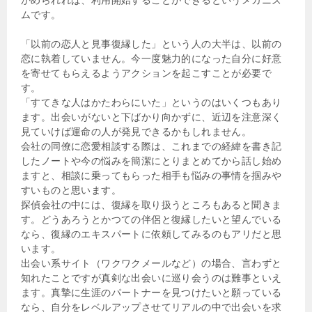
ムです。
「以前の恋人と見事復縁した」という人の大半は、以前の
恋に執着していません。今一度魅力的になった自分に好意
を寄せてもらえるようアクションを起こすことが必要で
す。
「すてきな人はかたわらにいた」というのはいくつもあり
ます。出会いがないと下ばかり向かずに、近辺を注意深く
見ていけば運命の人が発見できるかもしれません。
会社の同僚に恋愛相談する際は、これまでの経緯を書き記
したノートや今の悩みを簡潔にとりまとめてから話し始め
ますと、相談に乗ってもらった相手も悩みの事情を掴みや
すいものと思います。
探偵会社の中には、復縁を取り扱うところもあると聞きま
す。どうあろうとかつての伴侶と復縁したいと望んでいる
なら、復縁のエキスパートに依頼してみるのもアリだと思
います。
出会い系サイト（ワクワクメールなど）の場合、言わずと
知れたことですが真剣な出会いに巡り会うのは難事といえ
ます。真摯に生涯のパートナーを見つけたいと願っている
なら、自分をレベルアップさせてリアルの中で出会いを求