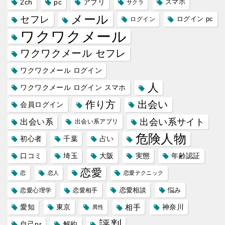
2ch
pc
アプリ
スマホ
サクラ
メール
セフレ
ログイン
ログイン pc
ワクワクメール
ワクワクメール セフレ
ワクワクメール ログイン
人
ワクワクメール ログイン スマホ
作り方
出会い
会員ログイン
出会い系サイト
出会い系
出会い系アプリ
危険人物
初心者
千葉
占い
口コミ
埼玉
大阪
実態
年齢認証
恋愛
恋
恋人
恋愛テクニック
恋愛相談
悩み
恋愛心理学
恋愛相手
愛知
東京
相手
神奈川
異性
評判
自己pr
解約