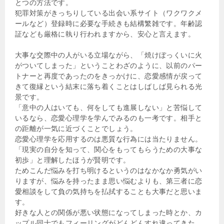
とつの方法です。
犯罪対策がきっちりしている出会い系サイト（ワクワクメ
ールなど）登録時に必要な手続きも結構繁雑です。年齢認
証なども厳格に執り行われますから、安心と言えます。
大事な交際中の人がいる立場ながら、「焼けぼっくいに火
がついてしまった」ということわざのように、以前のパー
トナーと再度であったのをきっかけに、恋愛感情が戻って
きて復縁という結末に落ち着くことはしばしば見られる光
景です。
「意中の人はいても、何をしても進展しない」と苦悩して
いるなら、恋愛心理学を学んでみるのも一考です。相手と
の距離が一気に近づくことでしょう。
恋愛心理学を応用するのは悪質な行為には当たりません。
「現実の自分を知って、関心をもってもらうための大事な
初歩」と理解したほうが賢明です。
ためこんだ悩みを打ち明けるというのはなかなか勇気がい
りますが、悩みを持ったまま思い悩むよりも、第三者に恋
愛相談をして負の気持ちを払拭することも大事だと思いま
す。
好きな人との関係が悪い状態になってしまった時とか、カ
ップル同士でもフィーリングがどんどんすれ違ってきた