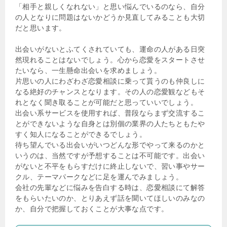
「相手と親しくなれない」と思い悩んでいるのなら、自分
の人となりに問題はないかどうか見直してみることも大切
だと思います。
出会いがないとふてくされていても、運命の人がある日突
然現れることはないでしょう。心から恋愛をスタートさせ
たいなら、一生懸命出会いを求めましょう。
片思いの人にわざわざ恋愛相談に乗って貰うのも仲良しに
なる絶好のチャンスとなります。その人の恋愛観などもそ
れとなく聞き取ることが可能だと思っていいでしょう。
出会い系サービスを使用すれば、普段ならまず交流するこ
とができないような自身とは別個の業界の人たちともたや
すく知人になることができるでしょう。
待ち望んでいる出会いがいつどんな形でやって来るのかと
いうのは、当然ですが予想することは不可能です。出会い
がないと不平をもらすだけに終止しないで、習い事やサー
クル、テーマパークなどに足を運んでみましょう。
会社の先輩などに悩みを告白する時は、恋愛相談にて解答
をもらいたいのか、とりあえず話を聞いてほしいのみなの
か、自分で把握しておくことが大事な点です。