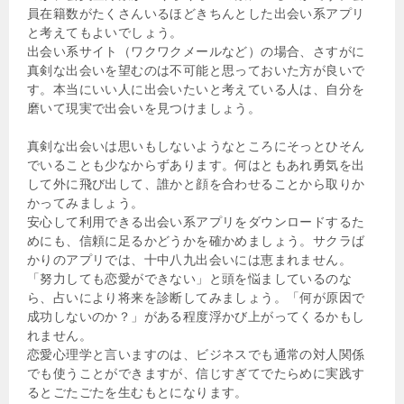
員在籍数がたくさんいるほどきちんとした出会い系アプリ
と考えてもよいでしょう。
出会い系サイト（ワクワクメールなど）の場合、さすがに
真剣な出会いを望むのは不可能と思っておいた方が良いで
す。本当にいい人に出会いたいと考えている人は、自分を
磨いて現実で出会いを見つけましょう。
真剣な出会いは思いもしないようなところにそっとひそん
でいることも少なからずあります。何はともあれ勇気を出
して外に飛び出して、誰かと顔を合わせることから取りか
かってみましょう。
安心して利用できる出会い系アプリをダウンロードするた
めにも、信頼に足るかどうかを確かめましょう。サクラば
かりのアプリでは、十中八九出会いには恵まれません。
「努力しても恋愛ができない」と頭を悩ましているのな
ら、占いにより将来を診断してみましょう。「何が原因で
成功しないのか？」がある程度浮かび上がってくるかもし
れません。
恋愛心理学と言いますのは、ビジネスでも通常の対人関係
でも使うことができますが、信じすぎてでたらめに実践す
るとごたごたを生むもとになります。