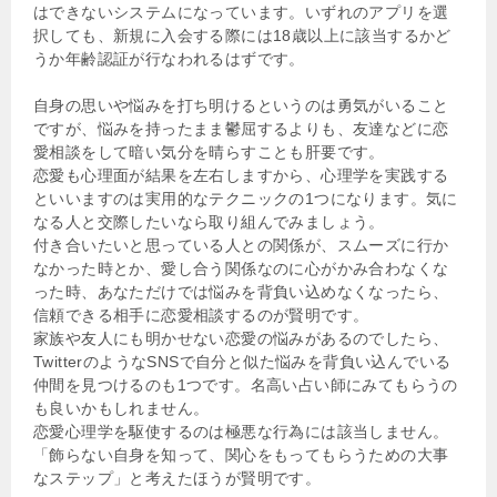
はできないシステムになっています。いずれのアプリを選
択しても、新規に入会する際には18歳以上に該当するかど
うか年齢認証が行なわれるはずです。
自身の思いや悩みを打ち明けるというのは勇気がいること
ですが、悩みを持ったまま鬱屈するよりも、友達などに恋
愛相談をして暗い気分を晴らすことも肝要です。
恋愛も心理面が結果を左右しますから、心理学を実践する
といいますのは実用的なテクニックの1つになります。気に
なる人と交際したいなら取り組んでみましょう。
付き合いたいと思っている人との関係が、スムーズに行か
なかった時とか、愛し合う関係なのに心がかみ合わなくな
った時、あなただけでは悩みを背負い込めなくなったら、
信頼できる相手に恋愛相談するのが賢明です。
家族や友人にも明かせない恋愛の悩みがあるのでしたら、
TwitterのようなSNSで自分と似た悩みを背負い込んでいる
仲間を見つけるのも1つです。名高い占い師にみてもらうの
も良いかもしれません。
恋愛心理学を駆使するのは極悪な行為には該当しません。
「飾らない自身を知って、関心をもってもらうための大事
なステップ」と考えたほうが賢明です。