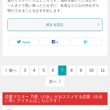
愛のミステリアスなところです。悩みを抱いているなら、
一人きりで思い煩ったりせずに、友達などに心の内を打ち
明けてみることをおすすめします。
続きを読む
Tweet
0
前へ
3
4
5
6
7
8
9
10
11
次へ
恋愛マスター 乃愛（のあ）がおススメする恋愛（出会
い系）アイテムはこちらです！