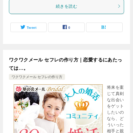
続きを読む
Tweet
0
ワクワクメール セフレの作り方｜恋愛するにあたっ
ては…。
ワクワクメール セフレの作り方
将来を案
じて真剣
な出会い
をゲット
したいの
なら、ど
ういった
相手と親