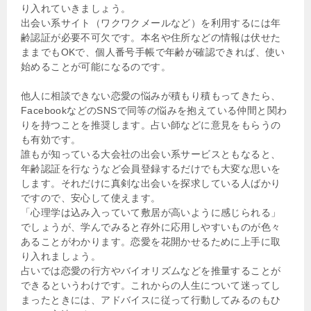
り入れていきましょう。
出会い系サイト（ワクワクメールなど）を利用するには年
齢認証が必要不可欠です。本名や住所などの情報は伏せた
ままでもOKで、個人番号手帳で年齢が確認できれば、使い
始めることが可能になるのです。
他人に相談できない恋愛の悩みが積もり積もってきたら、
FacebookなどのSNSで同等の悩みを抱えている仲間と関わ
りを持つことを推奨します。占い師などに意見をもらうの
も有効です。
誰もが知っている大会社の出会い系サービスともなると、
年齢認証を行なうなど会員登録するだけでも大変な思いを
します。それだけに真剣な出会いを探求している人ばかり
ですので、安心して使えます。
「心理学は込み入っていて敷居が高いように感じられる」
でしょうが、学んでみると存外に応用しやすいものが色々
あることがわかります。恋愛を花開かせるために上手に取
り入れましょう。
占いでは恋愛の行方やバイオリズムなどを推量することが
できるというわけです。これからの人生について迷ってし
まったときには、アドバイスに従って行動してみるのもひ