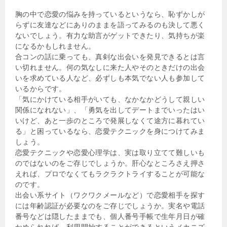
胸の中で恋愛の悩みを持っているというなら、恥ずかしが
らずに友達などにありのままを語ってみるのも決して悪く
ないでしょう。有力な助言がゲットできたり、気持ちが楽
になるかもしれません。
合コンの話に乗っても、真剣な出会いを発見できるとは言
い切れません。何の気なしに来た人やそのときだけの出会
いを求めている人など、必ずしも本気でない人も参加して
いるからです。
「気にかけている相手がいても、なかなかどうして親しい
関係になれない」、「勇気を出してデートまでいったはい
いけど、あと一歩のところで発展しなくて途方に暮れてい
る」と困っているなら、恋愛テクニックを身につけてみま
しょう。
恋愛テクニックや恋愛心理学は、実は取り立てて難しいも
のではないのをご存じでしょうか。肝心なところさえ押さ
えれば、プロでなくてもラクラクトライすることが可能な
のです。
出会い系サイト（ワクワクメールなど）で恋愛相手を探す
には年齢認証が必要なのをご存じでしょうか。実名や電話
番号などは隠したままでも、個人番号手帳で生年月日が確
かめられれば、利用開始することができるというメカニズ