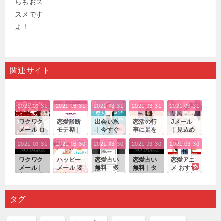
関連サイト
2021-03-31
2021-03-31
2021-03-31
2021-03-31
2021-03-31
ワクワク
恋愛診断
出会い系
恋活の行
Jメール
メール ロ
モテ期｜
｜今すぐ
事に足を
｜見込め
グイン pc
老若男女
仲良くな
運んでも
る効果が
2021-03-31
2021-03-30
2021-03-30
2021-03-30
2021-03-30
｜心の底
問わ
れる相手
出会いの
確実なも
から真
ず…。
探しをし
チャンス
のであっ
ワクワク
ハッピー
恋愛占い
恋愛占い
恋愛アニ
剣...
たいと...
が訪れ...
ても…...
メール｜
メール 要
無料｜多
無料｜タ
メ おすす
出会い系
注意人物
数ある出
ーゲット
め｜「心
の中で巡
｜恋愛を
会い系ア
にしてい
理学は複
り会った
するので
プリの内
る人に恋
雑で素人
タグ
人に軽...
あれ...
には...
愛相...
には...