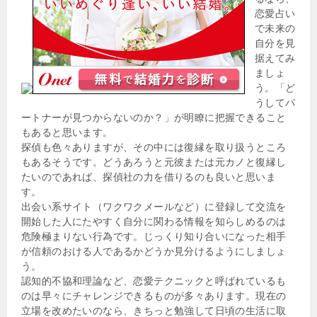
恋愛占い
で未来の
自分を見
据えてみ
ましょ
う。「ど
うしてパ
ートナーが見つからないのか？」が明瞭に把握できること
もあると思います。
探偵も色々ありますが、その中には復縁を取り扱うところ
もあるそうです。どうあろうと元彼または元カノと復縁し
たいのであれば、探偵社の力を借りるのも良いと思いま
す。
出会い系サイト（ワクワクメールなど）に登録して交流を
開始した人にたやすく自分に関わる情報を知らしめるのは
危険極まりない行為です。じっくり知り合いになった相手
が信頼のおける人であるかどうか見分けるようにしましょ
う。
認知的不協和理論など、恋愛テクニックと呼ばれているも
のは早々にチャレンジできるものが多々あります。現在の
立場を改めたいのなら、きちっと勉強して日頃の生活に取