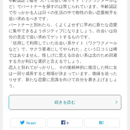
年齢認証で嘘をついて出会い系サイト（ワクワクメールな
ど）でパートナーを探すのは禁じられています。年齢認証
で引っかかる人は日々の生活の中で相性の良い恋愛相手を
追い求めるべきです。
パートナーと別れたら、くよくよせずに早めに新たな恋愛
に集中できるようポジティブになりましょう。出会いは自
分の意志で追い求めてゲットするものです。
「信用して利用していた出会い系サイト（ワクワクメール
など）で、サクラ業者にしてやられた」という口コミは稀
ではありません。怪しげに思える出会い系は念のため回避
する方が利口な選択と言えるでしょう。
恋人と別れてがっかりし、その後精神的に復活した時に女
は一回り成長すると相場が決まっています。復縁を迫った
りせず、新たな恋愛に意識を向けて自分を磨き上げましょ
う。
続きを読む
Tweet
0