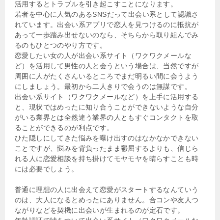
活用するとトラブルを引き起こすことになります。
若者を中心に人気のあるSNSだって出会い系として認識さ
れています。出会い系アプリで恋人を見つけるのに抵抗が
あって一歩踏み出せないのなら、そちらから取り組んでみ
るのもひとつのやり方です。
恋愛したい女の人が出会い系サイト（ワクワクメールな
ど）を活用して男性の人と会うという場合は、当然ですが
周囲に人がたくさんいるところでまだ明るい間に会うよう
にしましょう。最初から二人きりで会うのは無謀です。
出会い系サイト（ワクワクメールなど）を上手に活用する
と、現状ではめったに知り合うことができないような自分
がいる業界とは全然違う業界の人ともすぐコンタクトを取
ることができるのが利点です。
ひた隠しにしてきた悩みを曝け出すのはなかなかできない
ことですが、悩みを背負ったまま鬱屈するよりも、信じら
れる人に恋愛相談を持ち掛けてモヤモヤを晴らすことも時
には必要でしょう。
普通に理想の人に出会えて恋愛がスタートするなんていう
のは、大人になるとめったにありません。合コンや友人つ
ながりなどを契機に出会いが生まれるのが定石です。