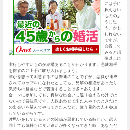
には手に
負えない
もののよ
うに思
う」かも
しれない
ですが、
会得して
みると想
像以上に
実行しやすいものが結構あることがわかります。恋愛相手
を探すのに上手に取り入れましょう。
誰かを想って困惑するのは普通のことですが、恋愛が達成
されてカップルになれたとしても、見解の相違があったり
気持ちの格差などで苦慮することは多々あります。
合コンに参加しても、真剣な出会いに巡り会えるわけでは
ないので要注意です。人数あわせで来た人やそのときだけ
の出会いを望んでやってきた人など、違う目的の人も参加
しているからです。
片思いをしている人との関係が悪化している時とか、恋人
同士でも気持ちに食い違いが多くなってきた時、あなただ