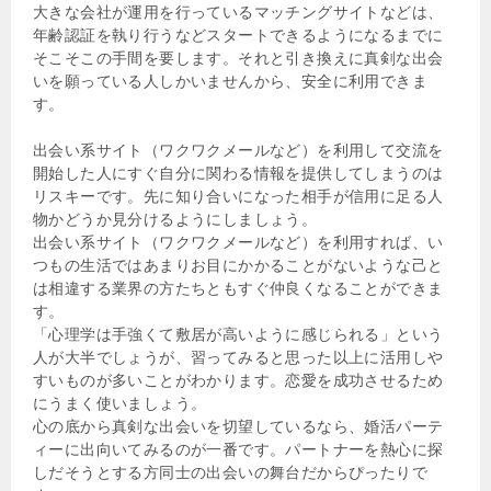
大きな会社が運用を行っているマッチングサイトなどは、
年齢認証を執り行うなどスタートできるようになるまでに
そこそこの手間を要します。それと引き換えに真剣な出会
いを願っている人しかいませんから、安全に利用できま
す。
出会い系サイト（ワクワクメールなど）を利用して交流を
開始した人にすぐ自分に関わる情報を提供してしまうのは
リスキーです。先に知り合いになった相手が信用に足る人
物かどうか見分けるようにしましょう。
出会い系サイト（ワクワクメールなど）を利用すれば、い
つもの生活ではあまりお目にかかることがないような己と
は相違する業界の方たちともすぐ仲良くなることができま
す。
「心理学は手強くて敷居が高いように感じられる」という
人が大半でしょうが、習ってみると思った以上に活用しや
すいものが多いことがわかります。恋愛を成功させるため
にうまく使いましょう。
心の底から真剣な出会いを切望しているなら、婚活パーテ
ィーに出向いてみるのが一番です。パートナーを熱心に探
しだそうとする方同士の出会いの舞台だからぴったりで