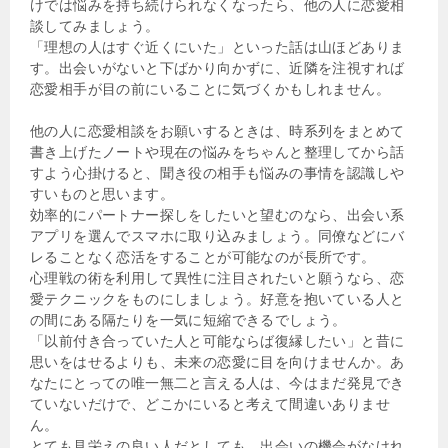
けでは悩みを持ち続けられなくなったら、他の人に恋愛相
談してみましょう。
「理想の人はすぐ近くにいた」といった話は山ほどありま
す。出会いがないと下ばかり向かずに、近隣を注視すれば
恋愛相手が目の前にいることに気づくかもしれません。
他の人に恋愛相談をお願いするときは、時系列をまとめて
書き上げたノートや現在の悩みをちゃんと整理してから話
すよう心掛けると、聞き役の相手も悩みの事情を認識しや
すいものと思います。
効率的にパートナー探しをしたいと望むのなら、出会い系
アプリを選んでスマホに取り込みましょう。同僚などにバ
レることなく恋活をすることが可能なのが長所です。
心理戦の術を利用して異性に注目されたいと願うなら、恋
愛テクニックをものにしましょう。好意を抱いている人と
の間にある隔たりを一気に短縮できるでしょう。
「以前付き合っていた人と可能ならば復縁したい」と昔に
思いをはせるよりも、未来の恋愛に目を向けませんか。あ
なたにとっての唯一無二と言える人は、今はまだ発見でき
ていないだけで、どこかにいると考えて間違いありませ
ん。
とても見栄えの良い人だとしても、出会いの機会がなけれ