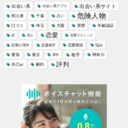
出会い系サイト
出会い系
出会い系アプリ
危険人物
初心者
千葉
占い
口コミ
埼玉
大阪
実態
年齢認証
恋愛
恋
恋人
恋愛テクニック
恋愛相談
悩み
恋愛心理学
恋愛相手
愛知
東京
相手
神奈川
異性
評判
自己pr
解約