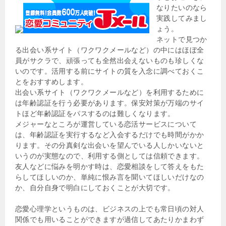
なりたいのなら
実践してみまし
ょう。
ネットで見つか
る出会い系サイト（ワクワクメールなど）の中にはほぼ全
員がサクラで、頑張っても全然出会えないものも珍しくな
いのです。活用する前にサイトの質を入念に調べておくこ
とをおすすめします。
出会い系サイト（ワクワクメールなど）を利用するために
は年齢認証を行う必要があります。保安対策が万端のサイ
トほど年齢認証をパスするのは難しくなります。
メジャーなところが運営している恋活サービスについて
は、年齢認証を実行するなど入会するだけでも時間がかか
ります。その分真剣な出会いを望んでいる人しかいないと
いうのが実態なので、利用する側としては信頼できます。
友人などに悩みを明かす時は、恋愛相談をして答えをもた
らしてほしいのか、単純に恨み言を聞いてほしいだけなの
か、自分自身で明白にしておくことが大切です。
恋愛心理学というものは、ビジネスの上でも常日頃の対人
関係でも用いることができますが過信してあたりかまわず