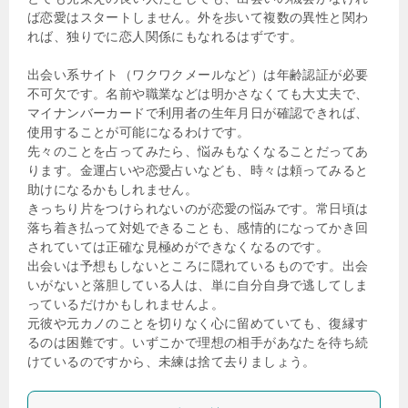
ば恋愛はスタートしません。外を歩いて複数の異性と関わ
れば、独りでに恋人関係にもなれるはずです。
出会い系サイト（ワクワクメールなど）は年齢認証が必要
不可欠です。名前や職業などは明かさなくても大丈夫で、
マイナンバーカードで利用者の生年月日が確認できれば、
使用することが可能になるわけです。
先々のことを占ってみたら、悩みもなくなることだってあ
ります。金運占いや恋愛占いなども、時々は頼ってみると
助けになるかもしれません。
きっちり片をつけられないのが恋愛の悩みです。常日頃は
落ち着き払って対処できることも、感情的になってかき回
されていては正確な見極めができなくなるのです。
出会いは予想もしないところに隠れているものです。出会
いがないと落胆している人は、単に自分自身で逃してしま
っているだけかもしれませんよ。
元彼や元カノのことを切りなく心に留めていても、復縁す
るのは困難です。いずこかで理想の相手があなたを待ち続
けているのですから、未練は捨て去りましょう。