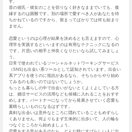
す。
昔の彼氏・彼女のことを切りなく好きなままでいても、復
縁するのは困難です。別の場所で愛すべき人があなたを待
ちかねているのですから、留まってばかりでは何も始まり
ません。
恋愛というのは心理が結果を決めるとも言えますので、心
理学を実践するといいますのは有用なテクニックになるの
です。片思いの相手と仲良くなりたいなら試してみましょ
う。
日常で使われているソーシャルネットワーキングサービス
（SNS)も出会い系ツールとして認知されています。出会い
系アプリを使うのに抵抗があるなら、そちらからやり始め
てみるのも良いのではないでしょうか。
ちっとも暮らしの中で出会いがないとくよくよしている方
は、婚活サービスの活用なども候補に入れることをおすす
めします。パートナーになってから発展させていく恋愛も
素晴らしいものになるはずです。
真剣な出会いは意外なところに隠れていることもめずらし
くありません。何よりもまず主体的に出歩いて、人の輪を
つなぐところから始めましょう。
恋愛をする気があるのなら、どんな時にすばらしい人に出