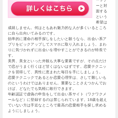
ーと対
面する
という
希望は
成就しません。何はともあれ魅力的な人が多くいるところ
に自ら出向いてみるのです。
効率的に運命の相手探しをしたいと願うなら、出会い系ア
プリをピックアップしてスマホに取り入れましょう。まわ
りに気づかれずに出会いを増やすことができるのが特長で
す。
美男、美女といった外観も大事な要素ですが、その点だけ
で恋がうまく行くほど甘くはないはずです。恋愛テクニッ
クを習得して、異性に恵まれた毎日を手にしましょう。
恋愛テクニックであるとか恋愛心理学は、さして難しいも
のというわけではありません。重要なことさえつかんでお
けば、どなたでも気軽に敢行できます。
年齢認証で虚偽の申告をして出会い系サイト（ワクワクメ
ールなど）に登録するのは禁じられています。18歳を超え
ていない方は手近なところで最高の恋愛相手を探し求める
ようにしましょう。