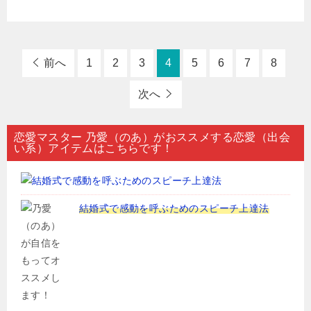
前へ
1
2
3
4
5
6
7
8
次へ
恋愛マスター 乃愛（のあ）がおススメする恋愛（出会
い系）アイテムはこちらです！
結婚式で感動を呼ぶためのスピーチ上達法