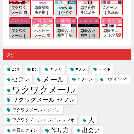
ワクワク
恋愛診断
出会い系
恋活の行
Jメール
メール ロ
モテ期｜
｜今すぐ
事に足を
｜見込め
グイン pc
老若男女
仲良くな
運んでも
る効果が
2021-03-31
2021-03-30
2021-03-30
2021-03-30
2021-03-30
｜心の底
問わ
れる相手
出会いの
確実なも
から真
ず…。
探しをし
チャンス
のであっ
ワクワク
ハッピー
恋愛占い
恋愛占い
恋愛アニ
剣...
たいと...
が訪れ...
ても…...
メール｜
メール 要
無料｜多
無料｜タ
メ おすす
出会い系
注意人物
数ある出
ーゲット
め｜「心
の中で巡
｜恋愛を
会い系ア
にしてい
理学は複
り会った
するので
プリの内
る人に恋
雑で素人
タグ
人に軽...
あれ...
には...
愛相...
には...
2ch
pc
アプリ
スマホ
サクラ
メール
セフレ
ログイン
ログイン pc
ワクワクメール
ワクワクメール セフレ
ワクワクメール ログイン
人
ワクワクメール ログイン スマホ
作り方
出会い
会員ログイン