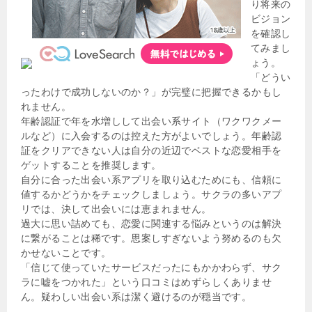
り将来の
ビジョン
を確認し
てみまし
ょう。
「どうい
ったわけで成功しないのか？」が完璧に把握できるかもし
れません。
年齢認証で年を水増しして出会い系サイト（ワクワクメー
ルなど）に入会するのは控えた方がよいでしょう。年齢認
証をクリアできない人は自分の近辺でベストな恋愛相手を
ゲットすることを推奨します。
自分に合った出会い系アプリを取り込むためにも、信頼に
値するかどうかをチェックしましょう。サクラの多いアプ
リでは、決して出会いには恵まれません。
過大に思い詰めても、恋愛に関連する悩みというのは解決
に繋がることは稀です。思案しすぎないよう努めるのも欠
かせないことです。
「信じて使っていたサービスだったにもかかわらず、サク
ラに嘘をつかれた」という口コミはめずらしくありませ
ん。疑わしい出会い系は潔く避けるのが穏当です。