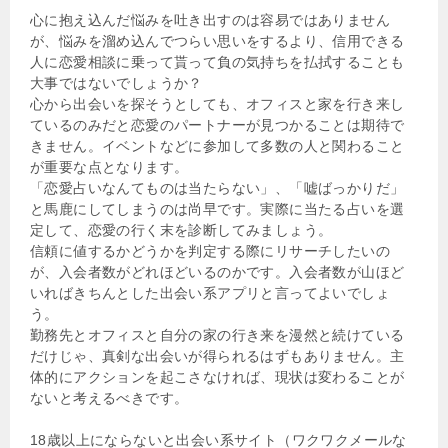
心に抱え込んだ悩みを吐き出すのは容易ではありません
が、悩みを溜め込んでつらい思いをするより、信用できる
人に恋愛相談に乗って貰って負の気持ちを払拭することも
大事ではないでしょうか？
心から出会いを探そうとしても、オフィスと家を行き来し
ているのみだと恋愛のパートナーが見つかることは期待で
きません。イベントなどに参加して多数の人と関わること
が重要な点となります。
「恋愛占いなんてものは当たらない」、「嘘ばっかりだ」
と馬鹿にしてしまうのは尚早です。実際に当たる占いを選
定して、恋愛の行く末を診断してみましょう。
信頼に値するかどうかを判定する際にリサーチしたいの
が、入会者数がどれほどいるのかです。入会者数が山ほど
いればきちんとした出会い系アプリと言ってよいでしょ
う。
勤務先とオフィスと自分の家の行き来を漫然と続けている
だけじゃ、真剣な出会いが得られるはずもありません。主
体的にアクションを起こさなければ、現状は変わることが
ないと考えるべきです。
18歳以上にならないと出会い系サイト（ワクワクメールな