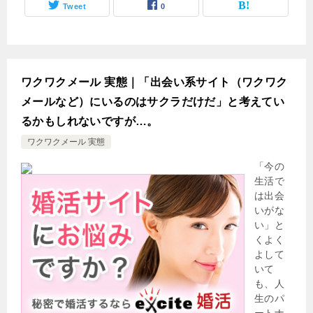
Tweet
0
ワクワクメール 実態｜「出会い系サイト（ワクワク
メールなど）にいるのはサクラだけだ」と考えてい
るかもしれないですが…。
ワクワクメール 実態
「今の
生活で
は出会
いがな
い」と
くよく
よして
いて
も、人
生のパ
ートナ