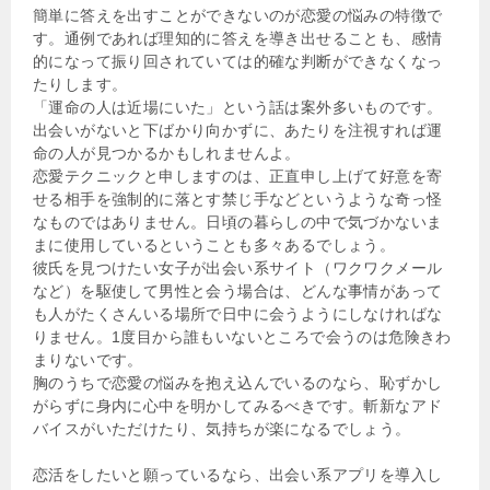
簡単に答えを出すことができないのが恋愛の悩みの特徴で
す。通例であれば理知的に答えを導き出せることも、感情
的になって振り回されていては的確な判断ができなくなっ
たりします。
「運命の人は近場にいた」という話は案外多いものです。
出会いがないと下ばかり向かずに、あたりを注視すれば運
命の人が見つかるかもしれませんよ。
恋愛テクニックと申しますのは、正直申し上げて好意を寄
せる相手を強制的に落とす禁じ手などというような奇っ怪
なものではありません。日頃の暮らしの中で気づかないま
まに使用しているということも多々あるでしょう。
彼氏を見つけたい女子が出会い系サイト（ワクワクメール
など）を駆使して男性と会う場合は、どんな事情があって
も人がたくさんいる場所で日中に会うようにしなければな
りません。1度目から誰もいないところで会うのは危険きわ
まりないです。
胸のうちで恋愛の悩みを抱え込んでいるのなら、恥ずかし
がらずに身内に心中を明かしてみるべきです。斬新なアド
バイスがいただけたり、気持ちが楽になるでしょう。
恋活をしたいと願っているなら、出会い系アプリを導入し