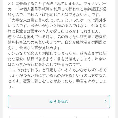
ど）に登録することすら許されていません。マイナンバー
カードや個人番号手帳等を利用して行われる年齢認証が必
須なので、年齢のさばを読むことはできないわけです。
「大事な人は目と鼻の先にいた」といったケースは案外多
いものです。出会いがないと諦めるのではなく、付近を冷
静に見渡せば愛すべき人が探し出せるかもしれません。
恋の悩みを抱えている時は、気の置けない諸先輩に恋愛相
談を持ち込むのも良い考えです。自分が経験済みの問題ゆ
えに、最適な助言が見込めます。
ケンカなどで恋人と別離してしまったら、落ち込まずに新
たな恋愛に移行できるように前を見据えましょう。出会い
はこっちから行動を起こして得るものです。
「占いははずれる」と否定している方も少なからずいるで
しょうがつらい時にすがるものがあるというのは有益なこ
とです。恋愛に苦しむことがあったら、助言を求めましょ
う。
続きを読む