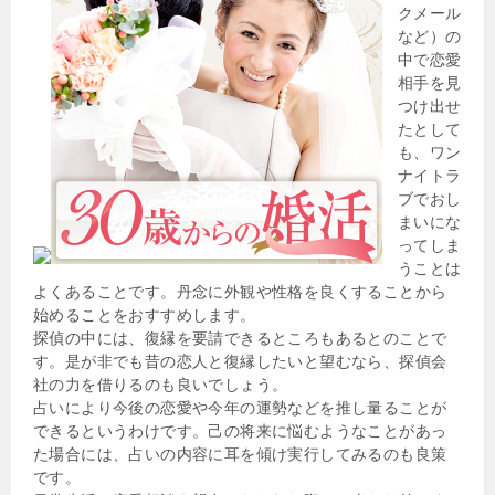
クメール
など）の
中で恋愛
相手を見
つけ出せ
たとして
も、ワン
ナイトラ
ブでおし
まいにな
ってしま
うことは
よくあることです。丹念に外観や性格を良くすることから
始めることをおすすめします。
探偵の中には、復縁を要請できるところもあるとのことで
す。是が非でも昔の恋人と復縁したいと望むなら、探偵会
社の力を借りるのも良いでしょう。
占いにより今後の恋愛や今年の運勢などを推し量ることが
できるというわけです。己の将来に悩むようなことがあっ
た場合には、占いの内容に耳を傾け実行してみるのも良策
です。