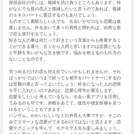
探偵会社の中には、復縁を請け負うところもあります。何
がなんでも昔の恋人と復縁したいと言うのであれば、復縁
のエキスパートに委託するのもありでしょう。
ものすごく素晴らしい人でも、出会いがゼロなら恋愛は進
展しません。外を歩いて多々の異性と関われば、自然な形
で恋も進行するでしょう。
好きな人の事は何だって好きという言葉からも推量するこ
とができる通り、古くから人間と言いますのは恋愛となる
と平静を失いがちな生き物です。悩みを抱えるのも仕方の
ないことなのです。
見つめるだけの恋も控え目でいいかもしれませんが、それ
ばっかりではいつまで経っても相手をパートナーにするの
は至難の業と言ってよいでしょう。好きになった人の恋情
を手に入れたいのであれば、恋愛心理学が重宝します。
恋愛をしたいと考えているなら、出会い系アプリを活用し
てみるのも可です。余暇をあてて、彼氏や彼女候補を見つ
けるということもできます。
ハンサム、かわいらしいなどの外見も大事ですが、そこの
みでスマートな恋愛ができるわけではないと言えます。恋
愛テクニックを学んで、モテモテ人生を楽しみましょう。