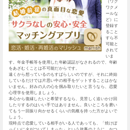
（ワク
ワクメ
ールな
ど）に
登録す
ること
すら不
可能と
されて
いま
す。年金手帳等を使用した年齢認証がなされるので、年齢
をあざむくことは不可能だからです。
遠くから想っているのもすばらしいのですが、それに終始
しているだけでは片思い中の相手をゲットすることはかな
いません。好みの人の心を掴み取りたいと言うなら、恋愛
心理学を使用しましょう。
本心から復縁したいと希望するなら、見苦しく追いかけ回
したりするのはいい手ではありません。良いところを磨い
てもう一回振り向かせるくらいの気概を持った方がよいで
しょう。
現時点で恋愛している相手がいる人であっても、「焼けぼ
っくいに火がついてしまった」という故事のように、かつ