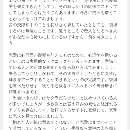
出会い系サイト（ワクワクメールなど）を使用して恋愛相
手を発見できたとしても、その時ばかりの関係でストップ
してしまうことはたくさんあります。丹念に内面を磨くこ
とから手をつけてみましょう。
昔の交際相手のことを切りなく愛していたとしても、復縁
するのは無理なことです。違うところで恋人となるべき人
があなたを心待ちにしているのですから、前を向きましょ
う。
恋愛は心理面が影響を与えるものなので、心理学を用いる
というのは実用的なテクニックだと考えられます。意識し
ている人との距離を縮めたいなら取り入れてみましょう。
失恋してうちひしがれて、その後再浮上したときに女性は
輝きをアップすることができるというのが定説です。復縁
を迫ったりせず、次なる恋愛を手に入れるべく自分磨きに
精進すべきです。
「出会い系の相手はサクラだらけだ」と決めつけている人
が多いでしょうが、少数派とは言え好みの異性と結ばれる
アプリも存在します。信頼できるサイトに登録して、真摯
に恋人を見つけ出しましょう。
「惚れた人が気に留めてくれない」と恋愛にまつわること
で苦労しているなら、「どういう手段なら意中の人を振り