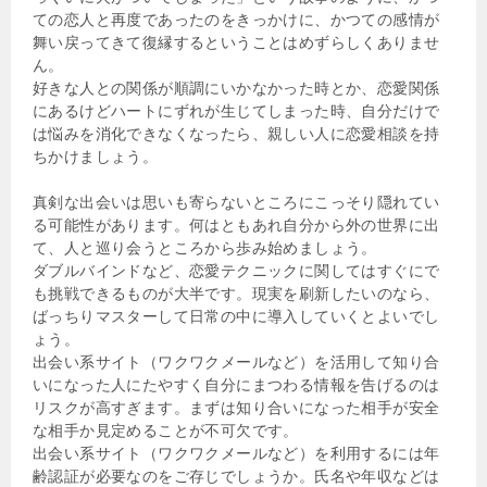
ての恋人と再度であったのをきっかけに、かつての感情が
舞い戻ってきて復縁するということはめずらしくありませ
ん。
好きな人との関係が順調にいかなかった時とか、恋愛関係
にあるけどハートにずれが生じてしまった時、自分だけで
は悩みを消化できなくなったら、親しい人に恋愛相談を持
ちかけましょう。
真剣な出会いは思いも寄らないところにこっそり隠れてい
る可能性があります。何はともあれ自分から外の世界に出
て、人と巡り会うところから歩み始めましょう。
ダブルバインドなど、恋愛テクニックに関してはすぐにで
も挑戦できるものが大半です。現実を刷新したいのなら、
ばっちりマスターして日常の中に導入していくとよいでし
ょう。
出会い系サイト（ワクワクメールなど）を活用して知り合
いになった人にたやすく自分にまつわる情報を告げるのは
リスクが高すぎます。まずは知り合いになった相手が安全
な相手か見定めることが不可欠です。
出会い系サイト（ワクワクメールなど）を利用するには年
齢認証が必要なのをご存じでしょうか。氏名や年収などは