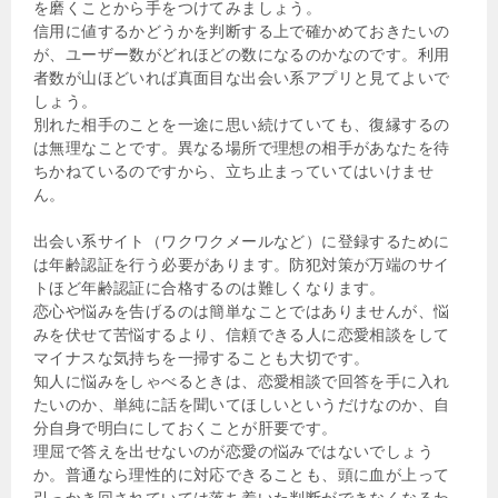
を磨くことから手をつけてみましょう。
信用に値するかどうかを判断する上で確かめておきたいの
が、ユーザー数がどれほどの数になるのかなのです。利用
者数が山ほどいれば真面目な出会い系アプリと見てよいで
しょう。
別れた相手のことを一途に思い続けていても、復縁するの
は無理なことです。異なる場所で理想の相手があなたを待
ちかねているのですから、立ち止まっていてはいけませ
ん。
出会い系サイト（ワクワクメールなど）に登録するために
は年齢認証を行う必要があります。防犯対策が万端のサイ
トほど年齢認証に合格するのは難しくなります。
恋心や悩みを告げるのは簡単なことではありませんが、悩
みを伏せて苦悩するより、信頼できる人に恋愛相談をして
マイナスな気持ちを一掃することも大切です。
知人に悩みをしゃべるときは、恋愛相談で回答を手に入れ
たいのか、単純に話を聞いてほしいというだけなのか、自
分自身で明白にしておくことが肝要です。
理屈で答えを出せないのが恋愛の悩みではないでしょう
か。普通なら理性的に対応できることも、頭に血が上って
引っかき回されていては落ち着いた判断ができなくなるわ