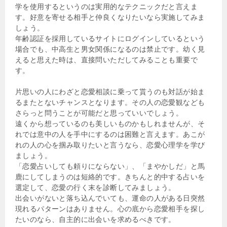
学を使用するというのは実用的なテクニックだと言えま
す。好意を寄せる相手と仲良くなりたいなら実施してみま
しょう。
年齢認証を採用しているサイトにログインしているという
場合でも、中高生と男女関係になるのは禁止です。幼く見
えると思えた時は、直接問いただしてみることも重要で
す。
片思いの人にわざと恋愛相談に乗って貰うのも対話が始ま
るまたとないチャンスとなります。その人の恋愛観なども
さらっと問うことが可能だと思っていいでしょう。
遠くから想っているのも美しいものかもしれませんが、そ
れでは意中の人を手中にするのは困難と言えます。あこが
れの人の心を掴み取りたいと言うなら、恋愛心理学を学び
ましょう。
「恋愛占いしても頼りにならない」、「まやかしだ」と馬
鹿にしてしまうのは短絡的です。きちんと的中する占いを
選定して、恋愛の行く末を診断してみましょう。
出会いがないと落ち込んでいても、運命の人がある日突然
現れるパターンはありません。心の底から恋愛相手を探し
たいのなら、自主的に出会いを求めるべきです。