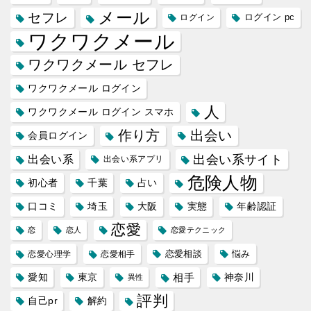
メール
セフレ
ログイン
ログイン pc
ワクワクメール
ワクワクメール セフレ
ワクワクメール ログイン
人
ワクワクメール ログイン スマホ
作り方
出会い
会員ログイン
出会い系サイト
出会い系
出会い系アプリ
危険人物
初心者
千葉
占い
口コミ
埼玉
大阪
実態
年齢認証
恋愛
恋
恋人
恋愛テクニック
恋愛相談
悩み
恋愛心理学
恋愛相手
愛知
東京
相手
神奈川
異性
評判
自己pr
解約