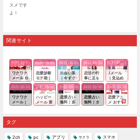
関連サイト
2021-03-31
2021-03-31
2021-03-31
2021-03-31
2021-03-31
ワクワク
恋愛診断
出会い系
恋活の行
Jメール
メール ロ
モテ期｜
｜今すぐ
事に足を
｜見込め
グイン pc
老若男女
仲良くな
運んでも
る効果が
2021-03-31
2021-03-30
2021-03-30
2021-03-30
2021-03-30
｜心の底
問わ
れる相手
出会いの
確実なも
から真
ず…。
探しをし
チャンス
のであっ
ワクワク
ハッピー
恋愛占い
恋愛占い
恋愛アニ
剣...
たいと...
が訪れ...
ても…...
メール｜
メール 要
無料｜多
無料｜タ
メ おすす
出会い系
注意人物
数ある出
ーゲット
め｜「心
の中で巡
｜恋愛を
会い系ア
にしてい
理学は複
り会った
するので
プリの内
る人に恋
雑で素人
タグ
人に軽...
あれ...
には...
愛相...
には...
2ch
pc
アプリ
スマホ
サクラ