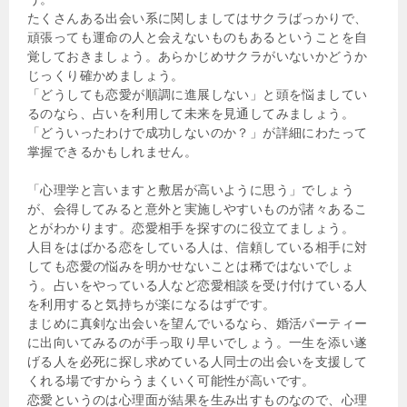
たくさんある出会い系に関しましてはサクラばっかりで、
頑張っても運命の人と会えないものもあるということを自
覚しておきましょう。あらかじめサクラがいないかどうか
じっくり確かめましょう。
「どうしても恋愛が順調に進展しない」と頭を悩ましてい
るのなら、占いを利用して未来を見通してみましょう。
「どういったわけで成功しないのか？」が詳細にわたって
掌握できるかもしれません。
「心理学と言いますと敷居が高いように思う」でしょう
が、会得してみると意外と実施しやすいものが諸々あるこ
とがわかります。恋愛相手を探すのに役立てましょう。
人目をはばかる恋をしている人は、信頼している相手に対
しても恋愛の悩みを明かせないことは稀ではないでしょ
う。占いをやっている人など恋愛相談を受け付けている人
を利用すると気持ちが楽になるはずです。
まじめに真剣な出会いを望んでいるなら、婚活パーティー
に出向いてみるのが手っ取り早いでしょう。一生を添い遂
げる人を必死に探し求めている人同士の出会いを支援して
くれる場ですからうまくいく可能性が高いです。
恋愛というのは心理面が結果を生み出すものなので、心理