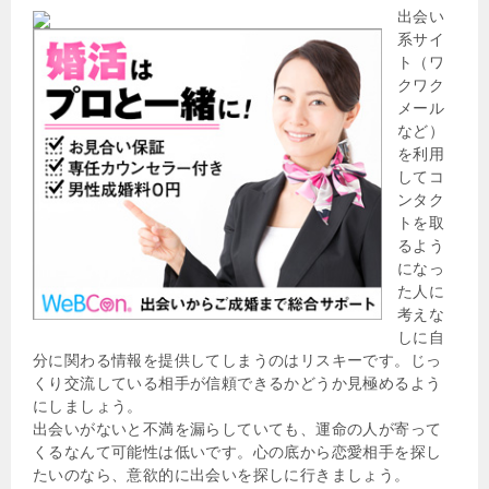
出会い
系サイ
ト（ワ
クワク
メール
など）
を利用
してコ
ンタク
トを取
るよう
になっ
た人に
考えな
しに自
分に関わる情報を提供してしまうのはリスキーです。じっ
くり交流している相手が信頼できるかどうか見極めるよう
にしましょう。
出会いがないと不満を漏らしていても、運命の人が寄って
くるなんて可能性は低いです。心の底から恋愛相手を探し
たいのなら、意欲的に出会いを探しに行きましょう。