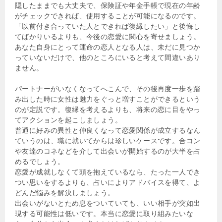
隠したままでも大丈夫で、保険証や年金手帳で現在の年齢
がチェックできれば、使用することが可能になるのです。
「以前付き合っていた人とできれば復縁したい」と後悔し
てばかりいるよりも、今後の恋愛に関心を寄せましょう。
あなた自身にとって運命の恋人となる人は、未だに見つか
っていないだけで、他のところにいると考えて間違いあり
ません。
パートナーがいなくなってへこんで、その後再度一歩を踏
み出した時に女性は魅力をぐっと増すことができるという
のが定説です。復縁を考えるよりも、将来の恋に目をやっ
てアクションを起こしましょう。
普通に好みの異性と仲良くなって恋愛関係が成立するなん
ていうのは、職に就いてからは珍しいケースです。合コン
や友達のコネなどを介して出会いが開始するのが大半を占
めるでしょう。
恋愛が成就しなくて頭を抱えているなら、たった一人でき
つい思いをするよりも、占いによりアドバイスを得て、よ
どんだ悩みを解決しましょう。
出会いがないとため息をついていても、いい相手が突如出
現する可能性は低いです。本当に恋愛に取り組みたいな