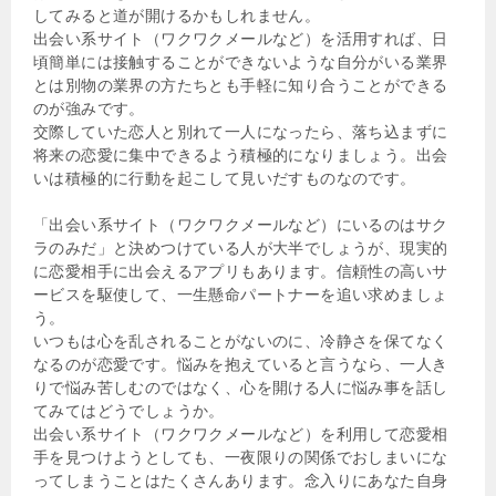
してみると道が開けるかもしれません。
出会い系サイト（ワクワクメールなど）を活用すれば、日
頃簡単には接触することができないような自分がいる業界
とは別物の業界の方たちとも手軽に知り合うことができる
のが強みです。
交際していた恋人と別れて一人になったら、落ち込まずに
将来の恋愛に集中できるよう積極的になりましょう。出会
いは積極的に行動を起こして見いだすものなのです。
「出会い系サイト（ワクワクメールなど）にいるのはサク
ラのみだ」と決めつけている人が大半でしょうが、現実的
に恋愛相手に出会えるアプリもあります。信頼性の高いサ
ービスを駆使して、一生懸命パートナーを追い求めましょ
う。
いつもは心を乱されることがないのに、冷静さを保てなく
なるのが恋愛です。悩みを抱えていると言うなら、一人き
りで悩み苦しむのではなく、心を開ける人に悩み事を話し
てみてはどうでしょうか。
出会い系サイト（ワクワクメールなど）を利用して恋愛相
手を見つけようとしても、一夜限りの関係でおしまいにな
ってしまうことはたくさんあります。念入りにあなた自身