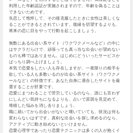
利用した年齢認証が実施されますので、年齢を偽ることは
できないためです。
失恋して憔悴して、その後克服したときに女性は美しくな
ることができるとされています。復縁を切望するよりも、
将来の恋に目をやって行動を起こしましょう。
無数にある出会い系サイト（ワクワクメールなど）の中に
はサクラだらけで、頑張っても真っ当な出会いが望めない
ものも稀ではありません。はじめにどういったサービスか
ばっちり調べ上げましょう。
本気で恋愛をしたい人も存在しますが、一夜限りの相手を
欲している人も多数いるのが出会い系サイト（ワクワクメ
ールなど）の特徴です。あなた自身に適合したサイトを厳
選することが肝要です。
恋愛にまつわることで苦労しているのなら、誰にも言わず
にしんどい気持ちになるよりも、占いで原因を見定めて、
堆積した悩みを消し去りましょう。
職に就いてから出会いがないと嘆いていても、状況は何も
変わらないはずです。真剣な出会いを探し求めるのなら、
アクティブに動き始めないといけません。
恋愛心理学であったり恋愛テクニックは多くの人が抱くイ