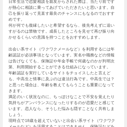
日常生活で恋愛相談を親友からされた際は、当たり前です
が熱心に相談に乗ってあげていただきたいと思います。自
己を振り返って見直す最良のチャンスにもなるのでおすす
めです。
何が何でも復縁したいと希望するなら、後先考えずに追い
すがるのは禁物です。成長したところを見せて再び振り向
かせるくらいの意識を持つことをおすすめします。
出会い系サイト（ワクワクメールなど）を利用するには年
齢認証が必須事項となっています。実名や職務などの情報
は告げなくても、保険証や年金手帳で何歳なのかが判明次
第、利用開始することができる仕組みになっています。
年齢認証を実行しているサイトをチョイスしたと言えど
も、中高生と情事に及ぶのは違法行為です。中高生では？
と思った場合は、年齢を教えてもらうことも重要になって
きます。
満足のいく状況なのに、ちっぽけなことで不安を覚えたり
気持ちがアンバランスになったりするのが恋愛だと感じて
います。恋人なら、そうした悩みも隠すことなく共有しま
しょう。
現時点で18歳を超えていないと出会い系サイト（ワクワク
メールなど）を活用することはできません。保険証などを