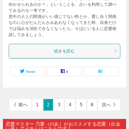
向かせられるのか？」ということを、占いを利用して調べ
てみるのも一考です。
意中の人との関係がいい感じでない時とか、愛し合う関係
なのに心がだんだんかみあわなくなってきた時、自身だけ
では悩みを消化できなくなったら、そばにいる人に恋愛相
談してみましょう。
続きを読む
Tweet
0
前へ
1
2
3
4
5
6
次へ
恋愛マスター 乃愛（のあ）がおススメする恋愛（出会
い系）アイテムはこちらです！