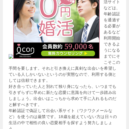
活サイト
などは、
年齢認証
を通過す
る必要が
あるなど
利用開始
できるよ
うになる
までにそ
こそこの
手間を要します。それと引き換えに真剣な出会いを希望し
ている人しかいないというのが実態なので、利用する側と
しては信頼できます。
好き合っていた人と別れて独り身になったら、いつまでも
引きずらずに早めに新たな恋愛に意識を向けて一歩踏み出
しましょう。出会いはこっちから求めて手に入れるものだ
と解すべきです。
年齢認証で偽証して出会い系サイト（ワクワクメールな
ど）を使うのは厳禁です。18歳を超えていない方は日々の
生活の中で相性の良い恋愛相手を探すよう努力しましょ
う。