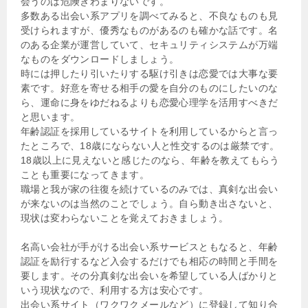
会うのは危険きわまりないです。
多数ある出会い系アプリを調べてみると、不良なものも見
受けられますが、優秀なものがあるのも確かな話です。名
のある企業が運営していて、セキュリティシステムが万端
なものをダウンロードしましょう。
時には押したり引いたりする駆け引きは恋愛では大事な要
素です。好意を寄せる相手の愛を自分のものにしたいのな
ら、運命に身をゆだねるよりも恋愛心理学を活用すべきだ
と思います。
年齢認証を採用しているサイトを利用しているからと言っ
たところで、18歳にならない人と性交するのは厳禁です。
18歳以上に見えないと感じたのなら、年齢を教えてもらう
ことも重要になってきます。
職場と我が家の往復を続けているのみでは、真剣な出会い
が来ないのは当然のことでしょう。自ら動き出さないと、
現状は変わらないことを覚えておきましょう。
名高い会社が手がける出会い系サービスともなると、年齢
認証を励行するなど入会するだけでも相応の時間と手間を
要します。その分真剣な出会いを希望している人ばかりと
いう現状なので、利用する方は安心です。
出会い系サイト（ワクワクメールなど）に登録して知り合