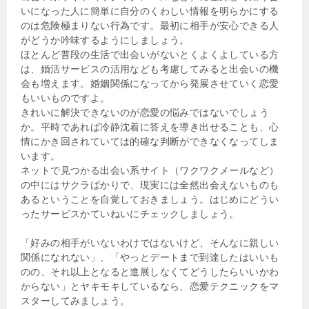
いになった人に簡単に自分のくわしい情報を明らかにする
のは危険極まりない行為です。最初に相手が安心できる人
がどうか吟味するようにしましょう。
ほとんど普段の生活で出会いがないとくよくよしている方
は、婚活サービスの活用なども考慮してみると出会いの機
会も増えます。婚姻関係になってから発展させていく恋愛
もいいものですよ。
きれいに解決できないのが恋愛の悩みではないでしょう
か。平時であれば冷静沈着に答えを導き出せることも、心
情にかき回されていては的確な判断ができなくなってしま
います。
ネットで見つかる出会い系サイト（ワクワクメールなど）
の中にはサクラばかりで、現実には全然出会えないものも
あるということを自覚しておきましょう。はじめにどうい
ったサービスかていねいにチェックしましょう。
「好みの相手がいないわけではないけど、そんなに親しい
関係になれない」、「やっとデートまで到達したはいいも
のの、それ以上となると進展しなくてどうしたらいいかわ
からない」とヤキモキしているなら、恋愛テクニックをマ
スターしてみましょう。