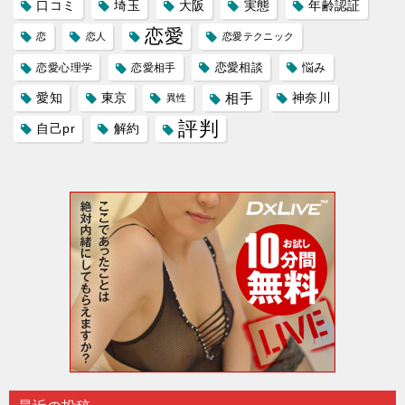
口コミ
埼玉
大阪
実態
年齢認証
恋愛
恋
恋人
恋愛テクニック
恋愛相談
悩み
恋愛心理学
恋愛相手
愛知
東京
相手
神奈川
異性
評判
自己pr
解約