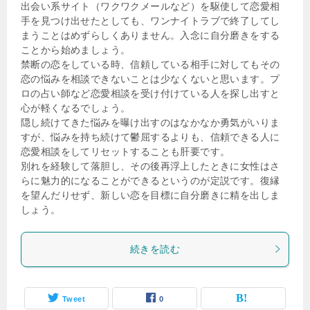
出会い系サイト（ワクワクメールなど）を駆使して恋愛相
手を見つけ出せたとしても、ワンナイトラブで終了してし
まうことはめずらしくありません。入念に自分磨きをする
ことから始めましょう。
禁断の恋をしている時、信頼している相手に対してもその
恋の悩みを相談できないことは少なくないと思います。プ
ロの占い師など恋愛相談を受け付けている人を探し出すと
心が軽くなるでしょう。
隠し続けてきた悩みを曝け出すのはなかなか勇気がいりま
すが、悩みを持ち続けて鬱屈するよりも、信頼できる人に
恋愛相談をしてリセットすることも肝要です。
別れを経験して落胆し、その後再浮上したときに女性はさ
らに魅力的になることができるというのが定説です。復縁
を望んだりせず、新しい恋を目標に自分磨きに精を出しま
しょう。
続きを読む
Tweet
0