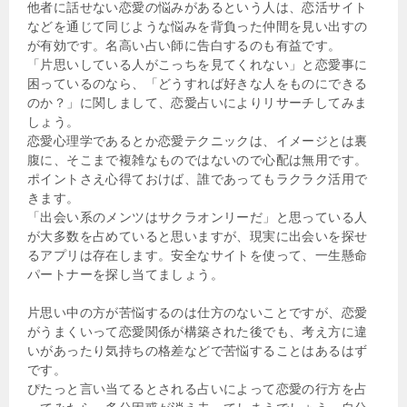
他者に話せない恋愛の悩みがあるという人は、恋活サイト
などを通じて同じような悩みを背負った仲間を見い出すの
が有効です。名高い占い師に告白するのも有益です。
「片思いしている人がこっちを見てくれない」と恋愛事に
困っているのなら、「どうすれば好きな人をものにできる
のか？」に関しまして、恋愛占いによりリサーチしてみま
しょう。
恋愛心理学であるとか恋愛テクニックは、イメージとは裏
腹に、そこまで複雑なものではないので心配は無用です。
ポイントさえ心得ておけば、誰であってもラクラク活用で
きます。
「出会い系のメンツはサクラオンリーだ」と思っている人
が大多数を占めていると思いますが、現実に出会いを探せ
るアプリは存在します。安全なサイトを使って、一生懸命
パートナーを探し当てましょう。
片思い中の方が苦悩するのは仕方のないことですが、恋愛
がうまくいって恋愛関係が構築された後でも、考え方に違
いがあったり気持ちの格差などで苦悩することはあるはず
です。
ぴたっと言い当てるとされる占いによって恋愛の行方を占