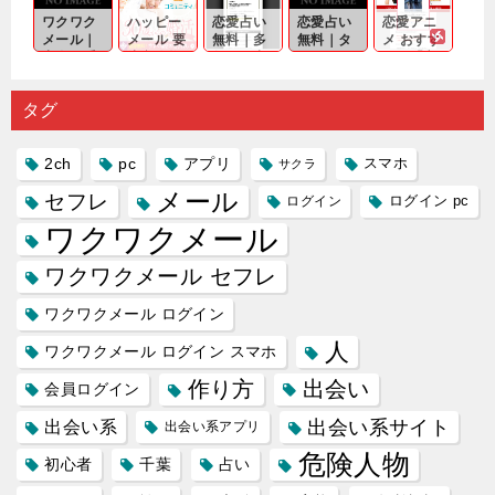
から真
ず…。
探しをし
チャンス
のであっ
ワクワク
ハッピー
恋愛占い
恋愛占い
恋愛アニ
剣...
たいと...
が訪れ...
ても…...
メール｜
メール 要
無料｜多
無料｜タ
メ おすす
出会い系
注意人物
数ある出
ーゲット
め｜「心
の中で巡
｜恋愛を
会い系ア
にしてい
理学は複
り会った
するので
プリの内
る人に恋
雑で素人
タグ
人に軽...
あれ...
には...
愛相...
には...
2ch
pc
アプリ
スマホ
サクラ
メール
セフレ
ログイン
ログイン pc
ワクワクメール
ワクワクメール セフレ
ワクワクメール ログイン
人
ワクワクメール ログイン スマホ
作り方
出会い
会員ログイン
出会い系サイト
出会い系
出会い系アプリ
危険人物
初心者
千葉
占い