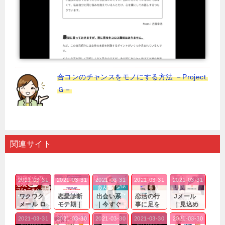
合コンのチャンスをモノにする方法 －Project.
Ｇ－
関連サイト
2021-03-31
2021-03-31
2021-03-31
2021-03-31
2021-03-31
ワクワク
恋愛診断
出会い系
恋活の行
Jメール
メール ロ
モテ期｜
｜今すぐ
事に足を
｜見込め
グイン pc
老若男女
仲良くな
運んでも
る効果が
2021-03-31
2021-03-30
2021-03-30
2021-03-30
2021-03-30
｜心の底
問わ
れる相手
出会いの
確実なも