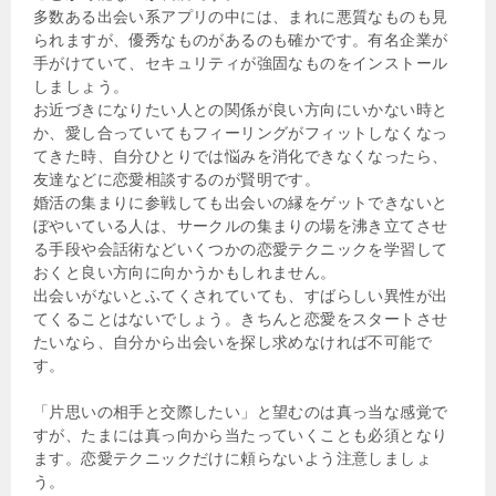
多数ある出会い系アプリの中には、まれに悪質なものも見
られますが、優秀なものがあるのも確かです。有名企業が
手がけていて、セキュリティが強固なものをインストール
しましょう。
お近づきになりたい人との関係が良い方向にいかない時と
か、愛し合っていてもフィーリングがフィットしなくなっ
てきた時、自分ひとりでは悩みを消化できなくなったら、
友達などに恋愛相談するのが賢明です。
婚活の集まりに参戦しても出会いの縁をゲットできないと
ぼやいている人は、サークルの集まりの場を沸き立てさせ
る手段や会話術などいくつかの恋愛テクニックを学習して
おくと良い方向に向かうかもしれません。
出会いがないとふてくされていても、すばらしい異性が出
てくることはないでしょう。きちんと恋愛をスタートさせ
たいなら、自分から出会いを探し求めなければ不可能で
す。
「片思いの相手と交際したい」と望むのは真っ当な感覚で
すが、たまには真っ向から当たっていくことも必須となり
ます。恋愛テクニックだけに頼らないよう注意しましょ
う。