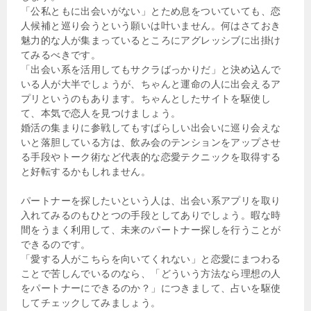
「公私ともに出会いがない」とため息をついていても、恋
人候補と巡り会うという願いは叶いません。何はさておき
魅力的な人が集まっているところにアグレッシブに出掛け
てみるべきです。
「出会い系を活用してもサクラばっかりだ」と決め込んで
いる人が大半でしょうが、ちゃんと運命の人に出会えるア
プリというのもあります。ちゃんとしたサイトを駆使し
て、本気で恋人を見つけましょう。
婚活の集まりに参戦してもすばらしい出会いに巡り会えな
いと落胆している方は、飲み会のテンションをアップさせ
る手段やトーク術など代表的な恋愛テクニックを取得する
と好転するかもしれません。
パートナーを探したいという人は、出会い系アプリを取り
入れてみるのもひとつの手段としてありでしょう。暇な時
間をうまく利用して、未来のパートナー探しを行うことが
できるのです。
「愛する人がこちらを向いてくれない」と恋愛にまつわる
ことで苦しんでいるのなら、「どういう方法なら理想の人
をパートナーにできるのか？」につきまして、占いを駆使
してチェックしてみましょう。