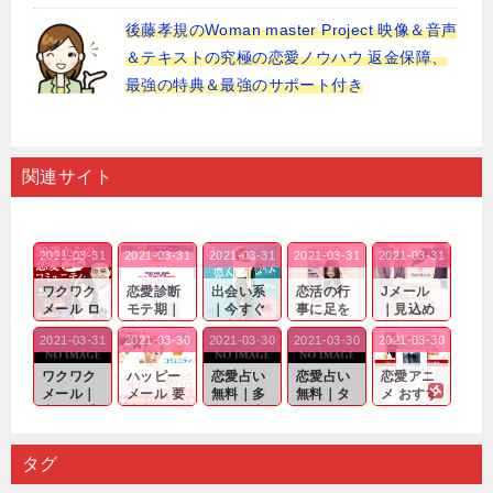
後藤孝規のWoman master Project 映像＆音声
＆テキストの究極の恋愛ノウハウ 返金保障、
最強の特典＆最強のサポート付き
関連サイト
2021-03-31
2021-03-31
2021-03-31
2021-03-31
2021-03-31
ワクワク
恋愛診断
出会い系
恋活の行
Jメール
メール ロ
モテ期｜
｜今すぐ
事に足を
｜見込め
グイン pc
老若男女
仲良くな
運んでも
る効果が
2021-03-31
2021-03-30
2021-03-30
2021-03-30
2021-03-30
｜心の底
問わ
れる相手
出会いの
確実なも
から真
ず…。
探しをし
チャンス
のであっ
ワクワク
ハッピー
恋愛占い
恋愛占い
恋愛アニ
剣...
たいと...
が訪れ...
ても…...
メール｜
メール 要
無料｜多
無料｜タ
メ おすす
出会い系
注意人物
数ある出
ーゲット
め｜「心
の中で巡
｜恋愛を
会い系ア
にしてい
理学は複
り会った
するので
プリの内
る人に恋
雑で素人
タグ
人に軽...
あれ...
には...
愛相...
には...