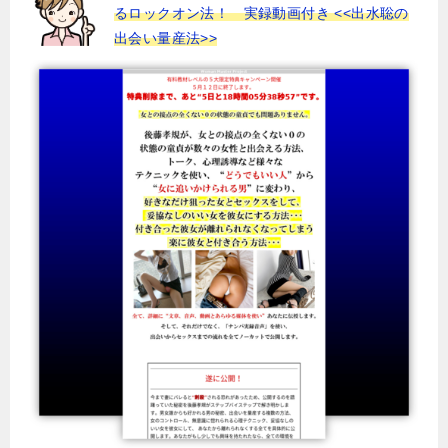
るロックオン法！ 実録動画付き <<出水聡の
出会い量産法>>