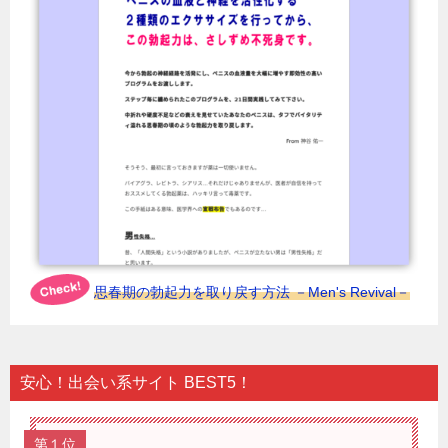
思春期の勃起力を取り戻す方法 －Men's Revival－
安心！出会い系サイト BEST5！
第１位