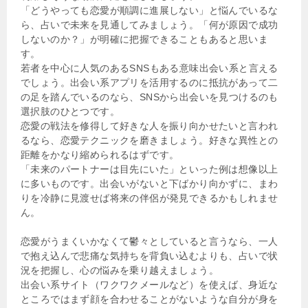
「どうやっても恋愛が順調に進展しない」と悩んでいるな
ら、占いで未来を見通してみましょう。「何が原因で成功
しないのか？」が明確に把握できることもあると思いま
す。
若者を中心に人気のあるSNSもある意味出会い系と言える
でしょう。出会い系アプリを活用するのに抵抗があって二
の足を踏んでいるのなら、SNSから出会いを見つけるのも
選択肢のひとつです。
恋愛の戦法を修得して好きな人を振り向かせたいと言われ
るなら、恋愛テクニックを磨きましょう。好きな異性との
距離をかなり縮められるはずです。
「未来のパートナーは目先にいた」といった例は想像以上
に多いものです。出会いがないと下ばかり向かずに、まわ
りを冷静に見渡せば将来の伴侶が発見できるかもしれませ
ん。
恋愛がうまくいかなくて鬱々としていると言うなら、一人
で抱え込んで悲痛な気持ちを背負い込むよりも、占いで状
況を把握し、心の悩みを乗り越えましょう。
出会い系サイト（ワクワクメールなど）を使えば、身近な
ところではまず顔を合わせることがないような自分が身を