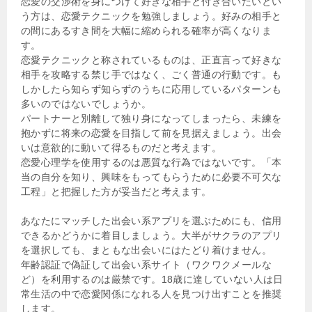
恋愛の交渉術を身につけて好きな相手と付き合いたいとい
う方は、恋愛テクニックを勉強しましょう。好みの相手と
の間にあるすき間を大幅に縮められる確率が高くなりま
す。
恋愛テクニックと称されているものは、正直言って好きな
相手を攻略する禁じ手ではなく、ごく普通の行動です。も
しかしたら知らず知らずのうちに応用しているパターンも
多いのではないでしょうか。
パートナーと別離して独り身になってしまったら、未練を
抱かずに将来の恋愛を目指して前を見据えましょう。出会
いは意欲的に動いて得るものだと考えます。
恋愛心理学を使用するのは悪質な行為ではないです。「本
当の自分を知り、興味をもってもらうために必要不可欠な
工程」と把握した方が妥当だと考えます。
あなたにマッチした出会い系アプリを選ぶためにも、信用
できるかどうかに着目しましょう。大半がサクラのアプリ
を選択しても、まともな出会いにはたどり着けません。
年齢認証で偽証して出会い系サイト（ワクワクメールな
ど）を利用するのは厳禁です。18歳に達していない人は日
常生活の中で恋愛関係になれる人を見つけ出すことを推奨
します。