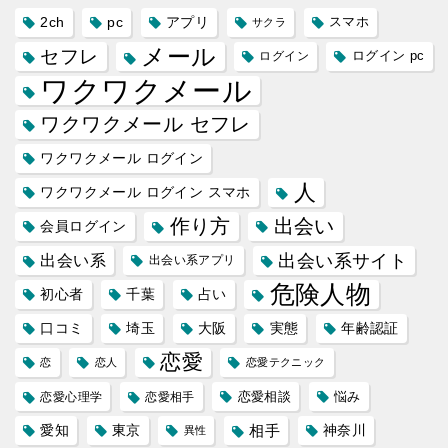
2ch
pc
アプリ
スマホ
サクラ
メール
セフレ
ログイン
ログイン pc
ワクワクメール
ワクワクメール セフレ
ワクワクメール ログイン
人
ワクワクメール ログイン スマホ
作り方
出会い
会員ログイン
出会い系サイト
出会い系
出会い系アプリ
危険人物
初心者
千葉
占い
口コミ
埼玉
大阪
実態
年齢認証
恋愛
恋
恋人
恋愛テクニック
恋愛相談
悩み
恋愛心理学
恋愛相手
愛知
東京
相手
神奈川
異性