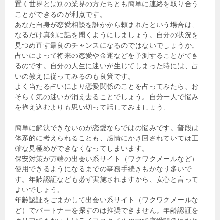
置く世界とは別の業界の方たちとも簡単に連絡を取り合う
ことができるのが利点です。
あなた自身が恋愛相談を誰かから頼まれたという場合は、
なるだけ真剣に話を聞くようにしましょう。自分の状況を
見つめ直す最良のチャンスになるのではないでしょうか。
占いによって将来の恋愛や金運などを予測することができ
るのです。自分の人生に迷いが生じてしまった時には、占
いの教えに従ってみるのも良策です。
よく当たる占いにより恋愛関係のことを占ってみたら、お
そらく気の迷いが消え去ることでしょう。自分一人で悩み
を抱え込むよりも思い切って話してみましょう。
簡単に解決できないのが恋愛ならではの悩みです。普段は
体系的に考えられることも、感情にかき回されていては正
確な見極めができなくなってしまいます。
保安対策が万端の出会い系サイト（ワクワクメールなど）
使用できるようになるまでの事務手続きもかなり多いで
す。年齢認証なども必ず実施されますから、安心と言って
よいでしょう。
年齢認証をごまかして出会い系サイト（ワクワクメールな
ど）でパートナーを探すのは推奨できません。年齢認証を