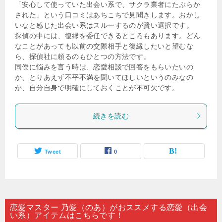
「安心して使っていた出会い系で、サクラ業者にたぶらか
された」という口コミはあちこちで見聞きします。おかし
いなと感じた出会い系はスルーするのが賢い選択です。
探偵の中には、復縁を委任できるところもあります。どん
なことがあっても以前の交際相手と復縁したいと望むな
ら、探偵社に頼るのもひとつの方法です。
同僚に悩みを言う時は、恋愛相談で回答をもらいたいの
か、とりあえず不平不満を聞いてほしいというのみなの
か、自分自身で明確にしておくことが不可欠です。
続きを読む
Tweet
0
恋愛マスター 乃愛（のあ）がおススメする恋愛（出会
い系）アイテムはこちらです！