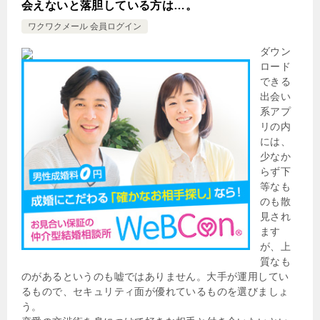
会えないと落胆している方は…。
ワクワクメール 会員ログイン
ダウン
ロード
できる
出会い
系アプ
リの内
には、
少なか
らず下
等なも
のも散
見され
ます
が、上
質なも
のがあるというのも嘘ではありません。大手が運用してい
るもので、セキュリティ面が優れているものを選びましょ
う。