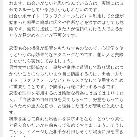
れます。出会いがないと思い悩んでいる方は、実際には自
分でスルーしているだけかもしれないのです。
出会い系サイト（ワクワクメールなど）を利用して交流が
始まった相手に簡単に氏名や住所などを渡すのはとても危
険です。最初に接触してきた人が信頼のおける人であるか
どうか見定めることが不可欠です。
恋愛も心の機微が影響をもたらすものなので、心理学を使
うというのは効果的なテクニックなのです。想い人と交際
したいなら実施してみましょう。
男性女性に関係なく、事故や事件に遭遇して取り返しのつ
かないことにならないよう自己防護するのは、出会い系サ
イト（ワクワクメールなど）をリスクなしで使用するため
に重要なことです。予防策は万端に実行するべきです。
恋愛心理学を応用するのは陰険な行為には当てはまりませ
ん。「自然体の自分自身を見てもらって、好意をもっても
らうための重大な初歩」と理解したほうが賢明だと思いま
す。
将来を案じて真剣な出会いを探求するなら、どういう異性
と巡り会いたいかを前もって決めておきましょう。そうし
てから、イメージした相手が利用しそうな場所に身を置き