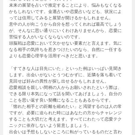
未来の展望を占いで推定することにより、悩みもなくなる
かもしれないです。金運占いや恋愛占いなども、状況によ
っては信用してみると展望が開けるかもしれません。
意中の人が向こうから自分を想ってくれれば最高でしょう
が、そんなに思い通りにいくわけありませんから、恋愛に
苦悩する人がいなくならないのです。
頭脳戦は恋愛において欠かせない要素だと言えます。気に
なる相手の気持ちを惹きつけたいのなら、自然に一任する
よりも恋愛心理学を活用すべきだと思います。
「すてきな人は目先にいた」といった例はいっぱい見聞き
します。出会いがないとうつむかずに、近隣を落ち着いて
見回せば好みの異性が探し出せるかもしれません。
恋愛相談を親しい間柄の人からお願いされたという際は、
できる限り本気になって話を聞いてあげましょう。自分の
ことを思い返す良い契機になることもあるからです。
「惚れた相手との距離を縮めたい」と渇望するのは人の常
ですが、必要に迫られた時にはあなたの方からチャレンジ
することも大切だと考えます。すべてにわたって恋愛テク
ニックに依存しないよう留意しましょう。
出会いは予想もしないところに転がっているものだと言わ