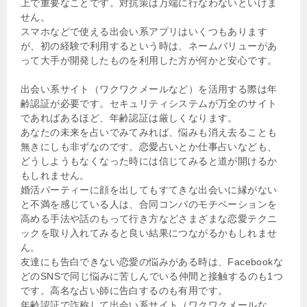
上で重要なことです。対抗策は万端に行なわないといけま
せん。
スマホなどで使える出会い系アプリはいくつもあります
が、初の経験で利用するという時は、ネームバリューがあ
って大手が開発したものを利用した方が何かと安心です。
出会い系サイト（ワクワクメールなど）を活用する際は年
齢認証が必要です。セキュリティシステムが万全のサイト
であればあるほど、年齢認証は厳しくなります。
あなたの未来を占いでみてみれば、悩みも消え去ることも
無きにしも非ずなのです。恋愛占いとか仕事占いなども、
どうしようもなくなった時には信じてみると道が開けるか
もしれません。
婚活パーティーに顔を出してもすてきな出会いに縁がない
と不満を感じている人は、合同コンパのモチベーションを
高める手法や話のもって行き方などさまざまな恋愛テクニ
ックを取り入れてみると良い結果につながるかもしれませ
ん。
友達にも告白できない恋愛の悩みがある時は、Facebookな
どのSNSで同じ悩みに苦しんでいる仲間と接触するのも1つ
です。高名な占い師に告白するのも有用です。
年齢認証で詐称して出会い系サイト（ワクワクメールな