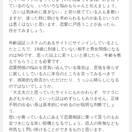
ているのなら、いろいろな悩みもちゃんと伝えましょう。
「占いは気休めに過ぎない」と切り捨てている人も多数い
ますが、迷った時に助けを求められるものがあるというの
は悪くはないと思います。恋愛に戸惑うことがあったら、
任せてみましょう。
年齢認証システムのあるサイトにサインインしているとし
たところで、18歳に到達していない相手と男女関係になる
のはNGです。思った以上に若々しいと感じたら、年齢を教
えてもらうことも必要です。
恋愛関係の悩みを背負い込んでいる場合は、意地を張らず
に親しくしている人に本当のところを言ってみるべきで
す。画期的な助言がいただけたり、うっぷん晴らしになる
のではないでしょうか。
「大丈夫だと思っていたサイトにもかかわらず、サクラに
あざむかれた」といった話はめずらしくありません。正体
不明の出会い系は基本的にやめるのが聡明な判断でしょ
う。
想いが募っている人にあえて恋愛相談に乗って貰うのもお
近づきになる良い契機となるでしょう。恋人の有無なども
何気なく問い掛けることができるものと思います。