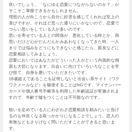
良いでしょう。「なにゆえ恋愛につながらないのか？」が
そこそこ掌握できるかもしれません。
理想の人が向こうから自分に好意を感じてくれれば至上の
喜びですが、それほど思った通りにいかないので、恋愛で
つらい思いをしている人が多いのです。
思いを寄せている人との関係が、悪化している時とか、両
思いだけど心がだんだんかみあわなくなってきた時、一人
きりでは悩みをどうにもできないと感じたら、親友などに
恋愛相談してみましょう。
恋愛においてはあなたがどういった人かという内面的な側
面も大切になります。出会いに向けていろいろなことを学
び得て、自身を磨いていただきたいです。
18歳超えであることを証明しないと出会い系サイト（ワク
ワクメールなど）を駆使することはNGです。マイナンバー
カードや個人番号手帳等を利用した年齢認証が実施されま
すので、年齢で嘘をつくことは不可能なのです。
狙いを定めている人にわざわざ恋愛相談を頼みたいと告げ
るのも仲良くなる取っかかりになることでしょう。恋人の
有無などもさりげなく問いただすことができると思いま
す。