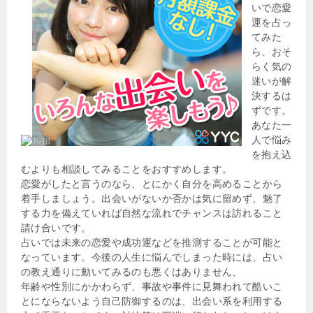
いで恋愛
運を占っ
てみた
ら、おそ
らく気の
迷いが解
決するは
ずです。
あなた一
人で悩み
を抱え込
むよりも相談してみることをおすすめします。
恋愛がしたと言うのなら、とにかく自分を高めることから
着手しましょう。出会いがないか否かは気に留めず、魅了
する力を備えていれば自然な流れでチャンスは訪れること
請け合いです。
占いでは未来の恋愛や成功運などを推測することが可能と
なっています。今後の人生に悩んでしまった時には、占い
の教え通りに動いてみるのも悪くはありません、
年齢や性別にかかわらず、事故や事件に見舞われて酷いこ
とにならないよう自己防御するのは、出会い系を利用する