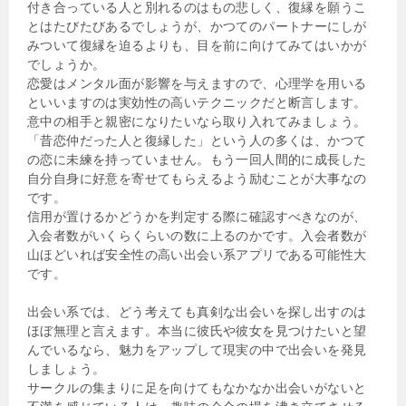
付き合っている人と別れるのはもの悲しく、復縁を願うこ
とはたびたびあるでしょうが、かつてのパートナーにしが
みついて復縁を迫るよりも、目を前に向けてみてはいかが
でしょうか。
恋愛はメンタル面が影響を与えますので、心理学を用いる
といいますのは実効性の高いテクニックだと断言します。
意中の相手と親密になりたいなら取り入れてみましょう。
「昔恋仲だった人と復縁した」という人の多くは、かつて
の恋に未練を持っていません。もう一回人間的に成長した
自分自身に好意を寄せてもらえるよう励むことが大事なの
です。
信用が置けるかどうかを判定する際に確認すべきなのが、
入会者数がいくらくらいの数に上るのかです。入会者数が
山ほどいれば安全性の高い出会い系アプリである可能性大
です。
出会い系では、どう考えても真剣な出会いを探し出すのは
ほぼ無理と言えます。本当に彼氏や彼女を見つけたいと望
んでいるなら、魅力をアップして現実の中で出会いを発見
しましょう。
サークルの集まりに足を向けてもなかなか出会いがないと