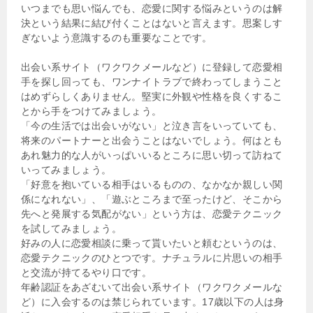
いつまでも思い悩んでも、恋愛に関する悩みというのは解
決という結果に結び付くことはないと言えます。思案しす
ぎないよう意識するのも重要なことです。
出会い系サイト（ワクワクメールなど）に登録して恋愛相
手を探し回っても、ワンナイトラブで終わってしまうこと
はめずらしくありません。堅実に外観や性格を良くするこ
とから手をつけてみましょう。
「今の生活では出会いがない」と泣き言をいっていても、
将来のパートナーと出会うことはないでしょう。何はとも
あれ魅力的な人がいっぱいいるところに思い切って訪ねて
いってみましょう。
「好意を抱いている相手はいるものの、なかなか親しい関
係になれない」、「遊ぶところまで至ったけど、そこから
先へと発展する気配がない」という方は、恋愛テクニック
を試してみましょう。
好みの人に恋愛相談に乗って貰いたいと頼むというのは、
恋愛テクニックのひとつです。ナチュラルに片思いの相手
と交流が持てるやり口です。
年齢認証をあざむいて出会い系サイト（ワクワクメールな
ど）に入会するのは禁じられています。17歳以下の人は身