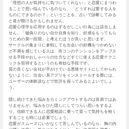
「理想の人が気持ちに気づいてくれない」と恋愛にまつわ
ることで思い悩んでいるのなら、「どうすれば愛する人を
ものにできるのか？」ということを、占いで診断してみる
と道が開けるかもしれません。
恋愛心理学を応用するのはずるがしこい行為には該当しま
せん。「嘘偽りのない自分自身を知り、好感をもってもら
うための第一段階」と考えたほうが良いと思います。
サークルの集まりに参戦しても出会いの好機をつかめない
と不満を感じている人は、街コンのテンションをアップさ
せる手段やおしゃべりの仕方などすぐに使える恋愛テクニ
ックを習得するというのも有効な手段です。
質の良くない会社が手がけている悪辣サイトにしてやられ
ないように、出会い系アプリをインストールする際には、
ユーザーの体験談などで世評を探ってみるとよいでしょ
う。
隠し続けてきた悩みをカミングアウトするのは容易ではあ
りませんが、悩みをひた隠しにしてつらい思いをするよ
り、信頼できる人に恋愛相談に乗って貰って気持ちを軽く
することも時には必要でしょう。
恋愛がスムーズにいかなくて苦しんでいるのなら、胸の内