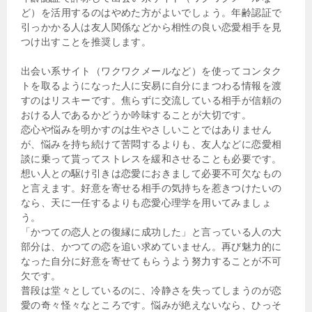
ど）を活用するのはやめた方がよいでしょう。年齢認証で
引っかかる人は友人関係などから相性の良い恋愛相手を見
つけ出すことを推奨します。
出会い系サイト（ワクワクメールなど）を使ってコンタク
トを取るようになった人に安易に自分にまつわる情報を渡
すのはリスキーです。焦らずに交流している相手が信頼の
おける人であるかどうか吟味することが大切です。
恋心や悩みを明かすのは生やさしいことではありません
が、悩みを持ち続けて苦悶するよりも、友人などに恋愛相
談に乗って貰ってストレスを緩和させることも必要です。
想い人との駆け引きは恋愛におきまして必要不可欠なもの
と言えます。好意を寄せる相手の気持ちを惹きつけたいの
なら、天に一任するよりも恋愛心理学を用いてみましょ
う。
「かつての恋人との復縁に成功した」と言っている人の大
部分は、かつての恋を追い求めていません。再び魅力的に
なった自分に好意を寄せてもらうよう努力することが不可
欠です。
普段は堂々としているのに、冷静さを失ってしまうのが恋
愛の奇々怪々なところです。悩みが絶えないなら、ひっそ