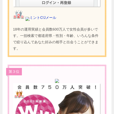
ミントC!Jメール
18年の運用実績と会員数600万人で女性会員が多いで
す。一括検索で都道府県・性別・年齢、いろんな条件
で絞り込んであなた好みの相手と出会うことができま
す。
第３位