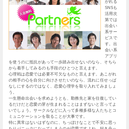
がれる
SNSも
活用次
第では
出会い
系サー
ビスで
す。出
会い系
アプリ
を使うのに抵抗があって一歩踏み出せないのなら、そちら
から着手してみるのも手段のひとつと言えます。
心理戦は恋愛では必要不可欠なものと言えます。あこがれ
の相手の心を自分に向けさせたいのなら、流れに任せっぱ
なしにするのではなく、恋愛心理学を取り入れてみましょ
う。
一生懸命出会いを求めようとも、勤務先と家を往復してい
るだけだと恋愛の芽が生まれることはまずないと言ってよ
いでしょう。サークルなどに入って多種多様な人たちとコ
ミュニケーションを取ることが大事です。
特に異常はないはずなのに、ちっぽけなことで不安に思っ
たりパニックになってしまうのが恋愛ですよね。好き合っ