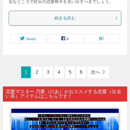
近なところで好みの恋愛相手を見い出すべきでしょう。
続きを読む
Tweet
0
1
2
3
4
5
6
次へ
恋愛マスター 乃愛（のあ）がおススメする恋愛（出会
い系）アイテムはこちらです！