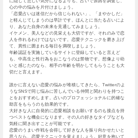
に隠して悲しい気分になるよりも、占いで原因を調査し、
心の中の悩みを片付けましょう。
「恋愛占いは迷信だから信じられない」、「まやかしだ」
と軽んじてしまうのは早計です。ほんとに当たる占いによ
り、あなた自身の未来を見通してみましょう。
イケメン、美人などの見栄えも大切ですが、それのみで恋
人を作れるわけではないです。恋愛テクニックを磨き上げ
て、異性に囲まれる毎日を満喫しましょう。
年齢認証を実施しているサイトに登録していると言えど
も、中高生と性行為をおこなうのは禁物です。想像より幼
いと感じたのなら、相手の年齢を明かしてもらうことも大
切だと言えます。
誰かに言えない恋愛の悩みが堆積してきたら、Twitterのよ
うなSNSで同じ悩みに苦しんでいる仲間と関わりを持つこ
とをおすすめします。占いのプロフェッショナルに的確な
助言をもらうのも効果的です。
大好きな人に自発的に恋愛相談をお願いするのも接点を持
つベストな機会になります。その人の好きなタイプなども
気軽に聞き出すことが可能です。
恋愛のうまい作戦を会得して好きな人を振り向かせたいと
思うなら、恋愛テクニックを覚えましょう。好意を抱いて