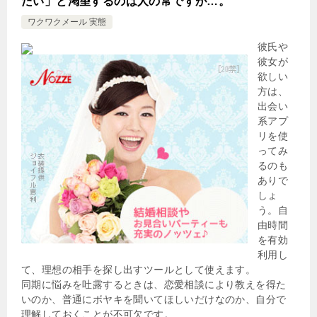
たい」と渇望するのは人の常ですが…。
ワクワクメール 実態
彼氏や
彼女が
欲しい
方は、
出会い
系アプ
リを使
ってみ
るのも
ありで
しょ
う。自
由時間
を有効
利用し
て、理想の相手を探し出すツールとして使えます。
同期に悩みを吐露するときは、恋愛相談により教えを得た
いのか、普通にボヤキを聞いてほしいだけなのか、自分で
理解しておくことが不可欠です。