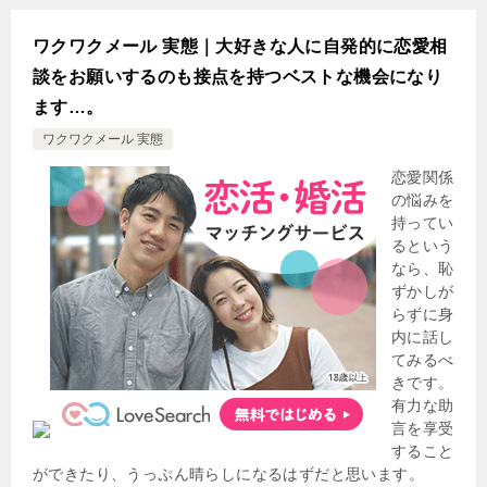
ワクワクメール 実態｜大好きな人に自発的に恋愛相
談をお願いするのも接点を持つベストな機会になり
ます…。
ワクワクメール 実態
恋愛関係
の悩みを
持ってい
るという
なら、恥
ずかしが
らずに身
内に話し
てみるべ
きです。
有力な助
言を享受
すること
ができたり、うっぷん晴らしになるはずだと思います。