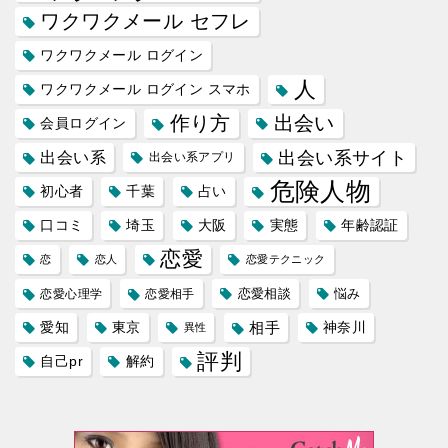
ワクワクメール セフレ
ワクワクメール ログイン
人
ワクワクメール ログイン スマホ
作り方
出会い
会員ログイン
出会い系サイト
出会い系
出会い系アプリ
危険人物
初心者
千葉
占い
口コミ
埼玉
大阪
実態
年齢認証
恋愛
恋
恋人
恋愛テクニック
恋愛相談
悩み
恋愛心理学
恋愛相手
愛知
東京
相手
神奈川
異性
評判
自己pr
解約