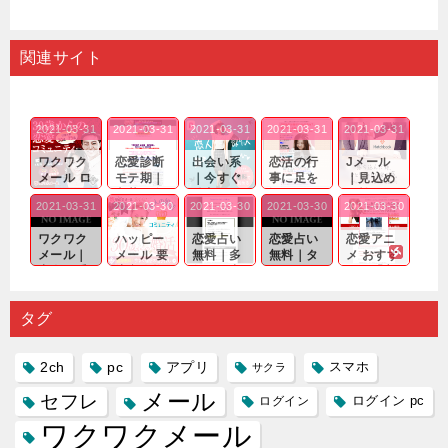
関連サイト
2021-03-31
2021-03-31
2021-03-31
2021-03-31
2021-03-31
ワクワク
恋愛診断
出会い系
恋活の行
Jメール
メール ロ
モテ期｜
｜今すぐ
事に足を
｜見込め
グイン pc
老若男女
仲良くな
運んでも
る効果が
2021-03-31
2021-03-30
2021-03-30
2021-03-30
2021-03-30
｜心の底
問わ
れる相手
出会いの
確実なも
から真
ず…。
探しをし
チャンス
のであっ
ワクワク
ハッピー
恋愛占い
恋愛占い
恋愛アニ
剣...
たいと...
が訪れ...
ても…...
メール｜
メール 要
無料｜多
無料｜タ
メ おすす
出会い系
注意人物
数ある出
ーゲット
め｜「心
の中で巡
｜恋愛を
会い系ア
にしてい
理学は複
り会った
するので
プリの内
る人に恋
雑で素人
タグ
人に軽...
あれ...
には...
愛相...
には...
2ch
pc
アプリ
スマホ
サクラ
メール
セフレ
ログイン
ログイン pc
ワクワクメール