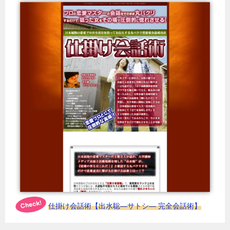
仕掛け会話術【出水聡―サトシ― 完全会話術】