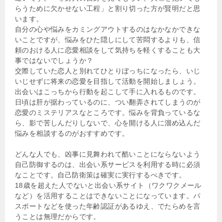
らうために欠かせない工程」と割り切った方が賢明だと思
います。
自分の心や悩みをカミングアウトするのはなかなかできな
いことですが、悩みをひた隠しにして苦悶するよりも、信
頼のおける人に恋愛相談をして気持ちを軽くすることも大
事ではないでしょうか？
交際していた恋人と別れてひとりぼっちになったら、いじ
いじせずに将来の恋愛を目指して活動を開始しましょう。
出会いはこっちから行動を起こして手に入れるものです。
日頃は肝が据わっているのに、つい翻弄されてしまうのが
恋愛のミステリアスなところです。悩みを背負っているな
ら、影で苦しんだりしないで、心を開ける人に溜め込んだ
悩みを相談するのがおすすめです。
どんな人でも、凶事に見舞われて酷いことにならないよう
自己防御するのは、出会い系サービスを利用する時に必須
なことです。自己防衛策は確実に実行するべきです。
18歳を超えた人でないと出会い系サイト（ワクワクメール
など）を活用することはできないことになっています。パ
スポートなどを使った年齢認証があるゆえ、でたらめを言
うことは無理だからです。