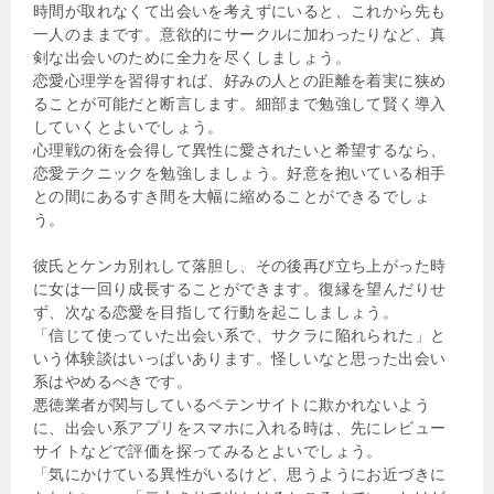
時間が取れなくて出会いを考えずにいると、これから先も
一人のままです。意欲的にサークルに加わったりなど、真
剣な出会いのために全力を尽くしましょう。
恋愛心理学を習得すれば、好みの人との距離を着実に狭め
ることが可能だと断言します。細部まで勉強して賢く導入
していくとよいでしょう。
心理戦の術を会得して異性に愛されたいと希望するなら、
恋愛テクニックを勉強しましょう。好意を抱いている相手
との間にあるすき間を大幅に縮めることができるでしょ
う。
彼氏とケンカ別れして落胆し、その後再び立ち上がった時
に女は一回り成長することができます。復縁を望んだりせ
ず、次なる恋愛を目指して行動を起こしましょう。
「信じて使っていた出会い系で、サクラに陥れられた」と
いう体験談はいっぱいあります。怪しいなと思った出会い
系はやめるべきです。
悪徳業者が関与しているペテンサイトに欺かれないよう
に、出会い系アプリをスマホに入れる時は、先にレビュー
サイトなどで評価を探ってみるとよいでしょう。
「気にかけている異性がいるけど、思うようにお近づきに