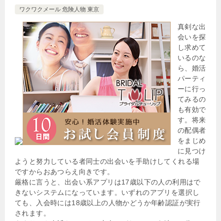
ワクワクメール 危険人物 東京
真剣な出
会いを探
し求めて
いるのな
ら、婚活
パーティ
ーに行っ
てみるの
も有効で
す。将来
の配偶者
をまじめ
に見つけ
ようと努力している者同士の出会いを手助けしてくれる場
ですからおあつらえ向きです。
厳格に言うと、出会い系アプリは17歳以下の人の利用はで
きないシステムになっています。いずれのアプリを選択し
ても、入会時には18歳以上の人物かどうか年齢認証が実行
されます。