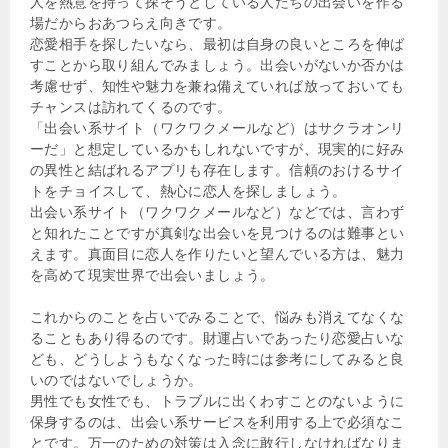
人を熱意を持って探そうとしている人たちの出会いを作る
場だからおあつらえ向きです。
恋愛相手を探したいなら、最初は自身の良いところを伸ば
すことから取り組んでみましょう。出会いがないか否かは
考慮せず、知性や魅力を兼ね備えていれば放っておいても
チャンスは訪れてくるのです。
「出会い系サイト（ワクワクメールなど）はサクラオンリ
ーだ」と想定しているかもしれないですが、現実的に好み
の異性と結ばれるアプリも存在します。信頼のおけるサイ
トをチョイスして、熱心に恋人を探しましょう。
出会い系サイト（ワクワクメールなど）などでは、言わず
と知れたことですが真剣な出会いを見つけるのは難事とい
えます。真面目に恋人を作りたいと望んでいる方は、魅力
を高めて現実世界で出会いましょう。
これからのことを占いでみることで、悩みも消えてなくな
ることもあり得るのです。財運占いであったり恋愛占いな
ども、どうしようもなくなった時には参考にしてみると良
いのではないでしょうか。
男性でも女性でも、トラブルに出くわすことのないように
保身するのは、出会い系サービスを利用する上で必須なこ
とです。万一のための対策は入念に敢行しなければなりま