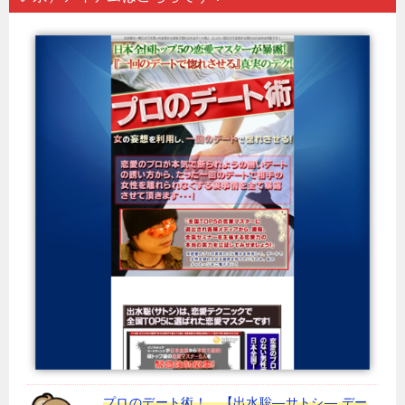
プロのデート術！ 【出水聡―サトシ― デー