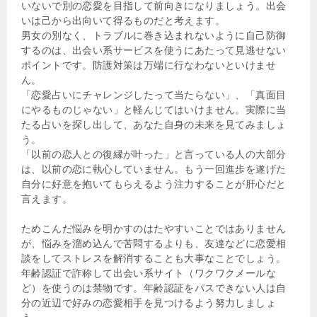
いないで別の恋愛を目指して前向きになりましょう。出会
いは己から出向いて得るものだと考えます。
男女の別なく、トラブルに巻き込まれないように自己防御
するのは、出会い系サービスを使うにあたって見逃せない
ポイントです。防護対策は万端に行なわないといけませ
ん。
「恋愛占いにチャレンジしたって当たらない」、「真面目
にやるものじゃない」と軽んじてはいけません。実際に当
たる占いを探し出して、あなた自身の未来を見てみましょ
う。
「以前の恋人との復縁が叶った」と言っている人の大部分
は、以前の恋に執心していません。もう一回進歩を遂げた
自分に好意を抱いてもらえるよう注力することが肝心だと
言えます。
ためこんだ悩みを明かすのはたやすいことではありません
が、悩みを溜め込んで苦悶するよりも、友達などに恋愛相
談をしてストレスを解消することも大事なことでしょう。
年齢認証で詐称して出会い系サイト（ワクワクメールな
ど）を使うのは禁物です。年齢認証をパスできない人は自
分の近辺で好みの恋愛相手を見つけるよう努力しましょ