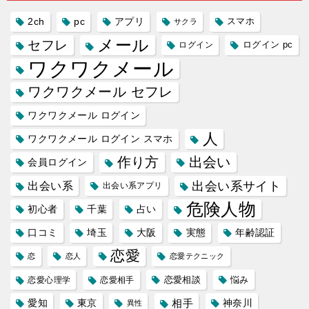
2ch
pc
アプリ
スマホ
サクラ
メール
セフレ
ログイン
ログイン pc
ワクワクメール
ワクワクメール セフレ
ワクワクメール ログイン
人
ワクワクメール ログイン スマホ
作り方
出会い
会員ログイン
出会い系サイト
出会い系
出会い系アプリ
危険人物
初心者
千葉
占い
口コミ
埼玉
大阪
実態
年齢認証
恋愛
恋
恋人
恋愛テクニック
恋愛相談
悩み
恋愛心理学
恋愛相手
愛知
東京
相手
神奈川
異性