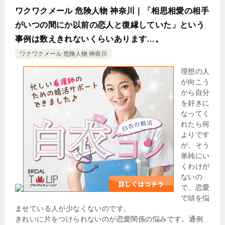
ワクワクメール 危険人物 神奈川｜「相思相愛の相手
がいつの間にか以前の恋人と復縁していた」という
事例は数えきれないくらいあります…。
ワクワクメール 危険人物 神奈川
理想の人
が向こう
から自分
を好きに
なってく
れたら何
よりです
が、そう
単純にい
くわけが
ないの
で、恋愛
で頭を悩
ませている人が少なくないのです。
きれいに片をつけられないのが恋愛関係の悩みです。通例