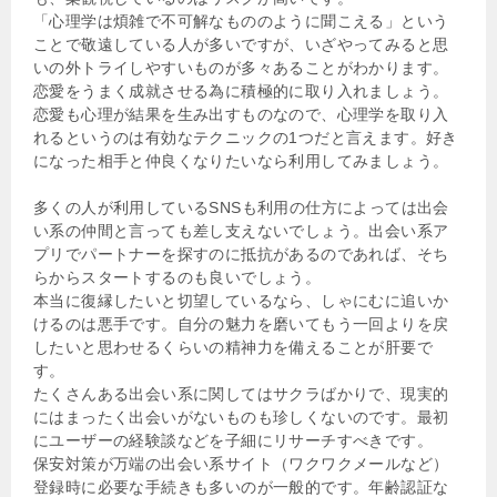
「心理学は煩雑で不可解なもののように聞こえる」という
ことで敬遠している人が多いですが、いざやってみると思
いの外トライしやすいものが多々あることがわかります。
恋愛をうまく成就させる為に積極的に取り入れましょう。
恋愛も心理が結果を生み出すものなので、心理学を取り入
れるというのは有効なテクニックの1つだと言えます。好き
になった相手と仲良くなりたいなら利用してみましょう。
多くの人が利用しているSNSも利用の仕方によっては出会
い系の仲間と言っても差し支えないでしょう。出会い系ア
プリでパートナーを探すのに抵抗があるのであれば、そち
らからスタートするのも良いでしょう。
本当に復縁したいと切望しているなら、しゃにむに追いか
けるのは悪手です。自分の魅力を磨いてもう一回よりを戻
したいと思わせるくらいの精神力を備えることが肝要で
す。
たくさんある出会い系に関してはサクラばかりで、現実的
にはまったく出会いがないものも珍しくないのです。最初
にユーザーの経験談などを子細にリサーチすべきです。
保安対策が万端の出会い系サイト（ワクワクメールなど）
登録時に必要な手続きも多いのが一般的です。年齢認証な