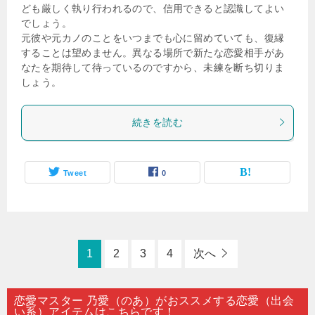
ども厳しく執り行われるので、信用できると認識してよい
でしょう。
元彼や元カノのことをいつまでも心に留めていても、復縁
することは望めません。異なる場所で新たな恋愛相手があ
なたを期待して待っているのですから、未練を断ち切りま
しょう。
続きを読む
Tweet
0
1
2
3
4
次へ
恋愛マスター 乃愛（のあ）がおススメする恋愛（出会
い系）アイテムはこちらです！