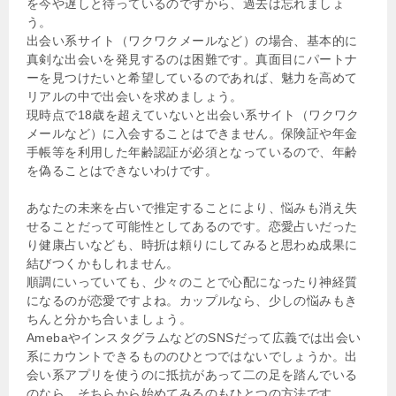
を今や遅しと待っているのですから、過去は忘れましょ
う。
出会い系サイト（ワクワクメールなど）の場合、基本的に
真剣な出会いを発見するのは困難です。真面目にパートナ
ーを見つけたいと希望しているのであれば、魅力を高めて
リアルの中で出会いを求めましょう。
現時点で18歳を超えていないと出会い系サイト（ワクワク
メールなど）に入会することはできません。保険証や年金
手帳等を利用した年齢認証が必須となっているので、年齢
を偽ることはできないわけです。
あなたの未来を占いで推定することにより、悩みも消え失
せることだって可能性としてあるのです。恋愛占いだった
り健康占いなども、時折は頼りにしてみると思わぬ成果に
結びつくかもしれません。
順調にいっていても、少々のことで心配になったり神経質
になるのが恋愛ですよね。カップルなら、少しの悩みもき
ちんと分かち合いましょう。
AmebaやインスタグラムなどのSNSだって広義では出会い
系にカウントできるもののひとつではないでしょうか。出
会い系アプリを使うのに抵抗があって二の足を踏んでいる
のなら、そちらから始めてみるのもひとつの方法です。