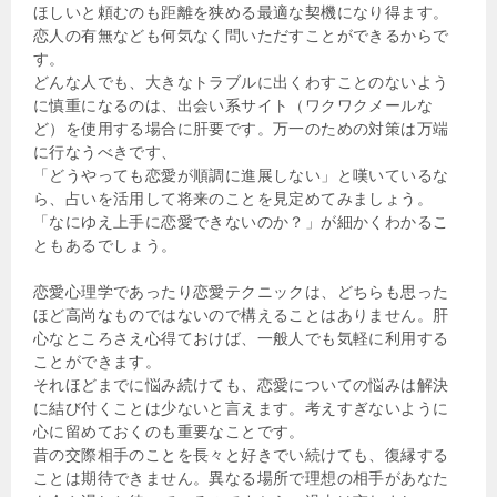
ほしいと頼むのも距離を狭める最適な契機になり得ます。
恋人の有無なども何気なく問いただすことができるからで
す。
どんな人でも、大きなトラブルに出くわすことのないよう
に慎重になるのは、出会い系サイト（ワクワクメールな
ど）を使用する場合に肝要です。万一のための対策は万端
に行なうべきです、
「どうやっても恋愛が順調に進展しない」と嘆いているな
ら、占いを活用して将来のことを見定めてみましょう。
「なにゆえ上手に恋愛できないのか？」が細かくわかるこ
ともあるでしょう。
恋愛心理学であったり恋愛テクニックは、どちらも思った
ほど高尚なものではないので構えることはありません。肝
心なところさえ心得ておけば、一般人でも気軽に利用する
ことができます。
それほどまでに悩み続けても、恋愛についての悩みは解決
に結び付くことは少ないと言えます。考えすぎないように
心に留めておくのも重要なことです。
昔の交際相手のことを長々と好きでい続けても、復縁する
ことは期待できません。異なる場所で理想の相手があなた