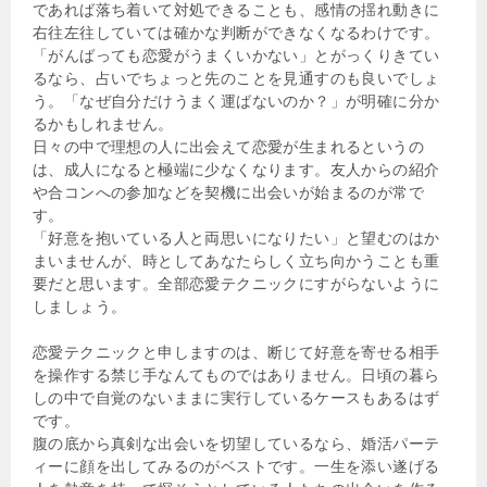
であれば落ち着いて対処できることも、感情の揺れ動きに
右往左往していては確かな判断ができなくなるわけです。
「がんばっても恋愛がうまくいかない」とがっくりきてい
るなら、占いでちょっと先のことを見通すのも良いでしょ
う。「なぜ自分だけうまく運ばないのか？」が明確に分か
るかもしれません。
日々の中で理想の人に出会えて恋愛が生まれるというの
は、成人になると極端に少なくなります。友人からの紹介
や合コンへの参加などを契機に出会いが始まるのが常で
す。
「好意を抱いている人と両思いになりたい」と望むのはか
まいませんが、時としてあなたらしく立ち向かうことも重
要だと思います。全部恋愛テクニックにすがらないように
しましょう。
恋愛テクニックと申しますのは、断じて好意を寄せる相手
を操作する禁じ手なんてものではありません。日頃の暮ら
しの中で自覚のないままに実行しているケースもあるはず
です。
腹の底から真剣な出会いを切望しているなら、婚活パーテ
ィーに顔を出してみるのがベストです。一生を添い遂げる