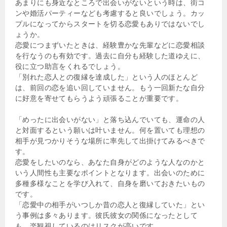
あまりにも身近なところで出会いがないという時は、街コ
ンや婚活パーティーなども考慮すると良いでしょう。カッ
プルになってからスタートを切る恋愛もありではないでし
ょうか。
恋愛につまずいたときは、経験豊かな先輩などに恋愛相談
を行なうのも有効です。過去に自分も経験した道ゆえに、
役に立つ助言をくれるでしょう。
「別れた恋人との復縁を達成した」という人のほとんど
は、前回の恋を追い回していません。もう一回新たな自分
に好意を寄せてもらうよう頑張ることが重要です。
「めったに出会いがない」と落ち込んでいても、運命の人
と対面するという願いは叶いません。何を置いても理想の
相手が見つかりそうな場所に率先して出掛けてみるべきで
す。
恋愛をしたいのなら、あなた自身がどのような人なのかと
いう人間性も主要なポイントとなります。出会いのために
多種多様なことを学び入れて、自身を磨いておきたいもの
です。
「恋愛中の相手がいつしか昔の恋人と復縁していた」とい
う事例は多々あります。彼氏彼女の関係になったとして
も、楽観視しているのはリスクが高いです。