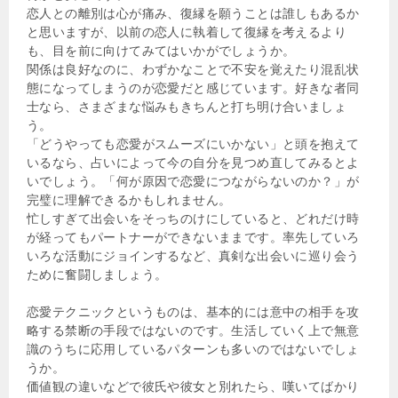
恋人との離別は心が痛み、復縁を願うことは誰しもあるか
と思いますが、以前の恋人に執着して復縁を考えるより
も、目を前に向けてみてはいかがでしょうか。
関係は良好なのに、わずかなことで不安を覚えたり混乱状
態になってしまうのが恋愛だと感じています。好きな者同
士なら、さまざまな悩みもきちんと打ち明け合いましょ
う。
「どうやっても恋愛がスムーズにいかない」と頭を抱えて
いるなら、占いによって今の自分を見つめ直してみるとよ
いでしょう。「何が原因で恋愛につながらないのか？」が
完璧に理解できるかもしれません。
忙しすぎて出会いをそっちのけにしていると、どれだけ時
が経ってもパートナーができないままです。率先していろ
いろな活動にジョインするなど、真剣な出会いに巡り会う
ために奮闘しましょう。
恋愛テクニックというものは、基本的には意中の相手を攻
略する禁断の手段ではないのです。生活していく上で無意
識のうちに応用しているパターンも多いのではないでしょ
うか。
価値観の違いなどで彼氏や彼女と別れたら、嘆いてばかり