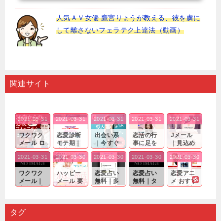
人気ＡＶ女優 鷹宮りょうが教える、彼を虜に
して離さないフェラテク上達法（動画）
関連サイト
2021-03-31
2021-03-31
2021-03-31
2021-03-31
2021-03-31
ワクワク
恋愛診断
出会い系
恋活の行
Jメール
メール ロ
モテ期｜
｜今すぐ
事に足を
｜見込め
グイン pc
老若男女
仲良くな
運んでも
る効果が
2021-03-31
2021-03-30
2021-03-30
2021-03-30
2021-03-30
｜心の底
問わ
れる相手
出会いの
確実なも
から真
ず…。
探しをし
チャンス
のであっ
ワクワク
ハッピー
恋愛占い
恋愛占い
恋愛アニ
剣...
たいと...
が訪れ...
ても…...
メール｜
メール 要
無料｜多
無料｜タ
メ おすす
出会い系
注意人物
数ある出
ーゲット
め｜「心
の中で巡
｜恋愛を
会い系ア
にしてい
理学は複
り会った
するので
プリの内
る人に恋
雑で素人
タグ
人に軽...
あれ...
には...
愛相...
には...