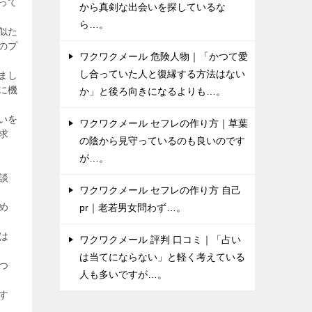
って
から真剣な出会いを探しているな
ら…。
似た
のプ
ワクワクメール 危険人物｜「かつて愛
し合っていた人と復縁する方法はない
まし
に機
か」と後ろ向きになるよりも…。
いを
ワクワクメール セフレの作り方｜草葉
求
の陰から見守っているのも良いのです
が…。
談
ワクワクメール セフレの作り方 自己
め
pr｜老若男女問わず…。
は
ワクワクメール 評判 口コミ｜「占い
は当てにならない」と軽く考えている
つ
人も多いですが…。
す