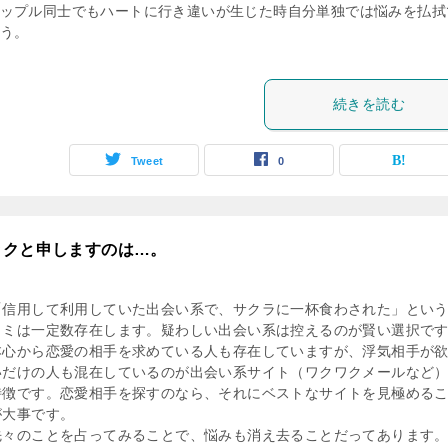
ップル同士でもハートに行き違いが生じた時自分単独では悩みを払拭
う。
続きを読む
Tweet
0
ックと申しますのは…。
「信用して利用していた出会い系で、サクラに一杯食わされた」とい
コミは一定数存在します。疑わしい出会い系は控えるのが賢い選択で
本心から恋愛の相手を求めている人も存在していますが、浮気相手が
いだけの人も混在しているのが出会い系サイト（ワクワクメールなど
特徴です。恋愛相手を探すのなら、それにベストなサイトを見極める
が大事です。
先々のことを占ってみることで、悩みも消え去ることだってあります