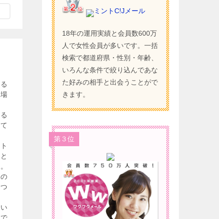
ミントC!Jメール
18年の運用実績と会員数600万
人で女性会員が多いです。一括
検索で都道府県・性別・年齢、
いろんな条件で絞り込んであな
た好みの相手と出会うことがで
みる
の場
きます。
せる
って
第３位
ット
つと
す。
次の
てつ
とい
施で