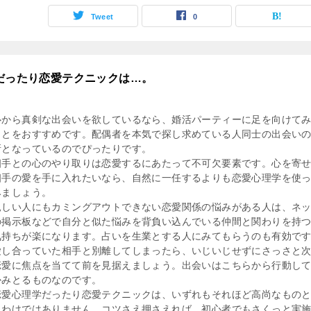
Tweet
0
学だったり恋愛テクニックは…。
心から真剣な出会いを欲しているなら、婚活パーティーに足を向けて
ことをおすすめです。配偶者を本気で探し求めている人同士の出会い
所となっているのでぴったりです。
相手との心のやり取りは恋愛するにあたって不可欠要素です。心を寄
相手の愛を手に入れたいなら、自然に一任するよりも恋愛心理学を使
みましょう。
親しい人にもカミングアウトできない恋愛関係の悩みがある人は、ネ
の掲示板などで自分と似た悩みを背負い込んでいる仲間と関わりを持
気持ちが楽になります。占いを生業とする人にみてもらうのも有効で
愛し合っていた相手と別離してしまったら、いじいじせずにさっさと
恋愛に焦点を当てて前を見据えましょう。出会いはこちらから行動し
かみとるものなのです。
恋愛心理学だったり恋愛テクニックは、いずれもそれほど高尚なもの
うわけではありません。コツさえ押さえれば、初心者でもさくっと実