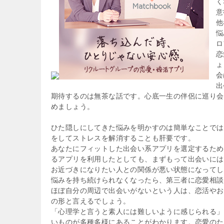
く
意
他
悩
ロ
恋
ょ
会
出
期待するのは無茶な話です。心底一生の伴侶に巡り会
めましょう。
ひた隠しにしてきた悩みを明かすのは簡単なことでは
をしてストレスを解消することも肝要です。
あなたにフィットした出会い系アプリを選定するため
るアプリを利用したとしても、まずもって出会いには
お近づきになりたい人との関係が悪い状態になってし
悩みを持ち続けられなくなったら、第三者に恋愛相談
ほぼ自分の周辺で出会いがないという人は、恋活やお
の形と言えるでしょう。
「心理学と言うと素人には難しいように感じられる」
いものが多種多様にあることがわかります。恋愛のた