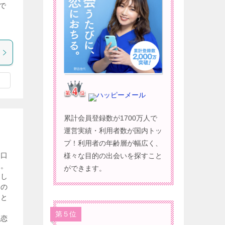
で
ハッピーメール
累計会員登録数が1700万人で
運営実績・利用者数が国内トッ
プ！利用者の年齢層が幅広く、
う口
様々な目的の出会いを探すこと
す。
ができます。
欲し
）の
こと
第５位
。恋