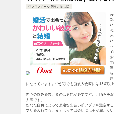
ワクワクメール 危険人物 大阪
昔
別
い
恋
わ
い
ハ
で
さ
年
達
ら
原
になっています。否が応でも新規入会時には18歳以
内心の悩みを告げるのは勇気が必要ですが、悩みを溜
大事です。
あなた自身にとって最適な出会い系アプリを選定する
プリを入れても、まずもって出会いには手が届かない