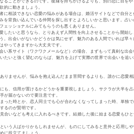
なることができるのです。復縁を持ちかけるよりも、別の恋に目をや
欲的に動きましょう。
者に相談できない恋愛の悩みがある場合は、婚活サイトなどで自分と
みを背負い込んでいる仲間を探し出すとよろしいかと思います。占い
フェッショナルにみてもらうのも悪くありません。
愛したいと思うなら、とりあえず人間性を向上させることから開始し
う。出会いがないかどうかは気にせず、魅力のある人間でいれば早々
はやってきますから大丈夫です。
会い系サイト（ワクワクメールなど）の場合、まずもって真剣な出会
いたいと強く望むのならば、魅力を上げて実際の世界で出会いを追い
ありませんが、悩みを抱え込んだまま苦悶するよりも、誰かに恋愛相
にも、信用が置けるかどうかを重要視しましょう。サクラが大半を占
手が届かないので要注意です。
まった時とか、恋人同士でも心が合わなくなってしまった時、単独で
するのが賢明です。
見合いなども考えに入れるべきです。結婚した後に始まる恋愛もひと
という人ばかりかもしれませんが、ものにしてみると意外と応用しや
めに役立てましょう。