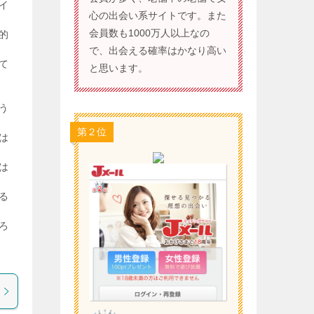
イ
心の出会い系サイトです。また
会員数も1000万人以上なの
的
で、出会える確率はかなり高い
て
と思います。
う
第２位
は
は
る
ろ