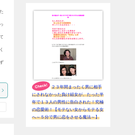
た
っ
て
く
ず
２３年間まったく男に相手
にされなかった負け組女が、たった半
年で１３人の男性に告白された！究極
の恋愛術！【モテない女からモテる女
へ～５分で男に恋をさせる魔法～】