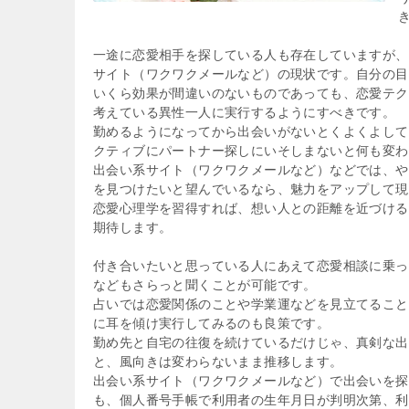
一途に恋愛相手を探している人も存在していますが、
サイト（ワクワクメールなど）の現状です。自分の目
いくら効果が間違いのないものであっても、恋愛テク
考えている異性一人に実行するようにすべきです。
勤めるようになってから出会いがないとくよくよして
クティブにパートナー探しにいそしまないと何も変わ
出会い系サイト（ワクワクメールなど）などでは、や
を見つけたいと望んでいるなら、魅力をアップして現
恋愛心理学を習得すれば、想い人との距離を近づける
期待します。
付き合いたいと思っている人にあえて恋愛相談に乗っ
などもさらっと聞くことが可能です。
占いでは恋愛関係のことや学業運などを見立てること
に耳を傾け実行してみるのも良策です。
勤め先と自宅の往復を続けているだけじゃ、真剣な出
と、風向きは変わらないまま推移します。
出会い系サイト（ワクワクメールなど）で出会いを探
も、個人番号手帳で利用者の生年月日が判明次第、利