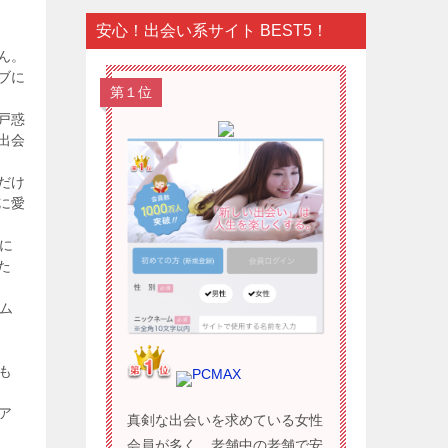
安心！出会い系サイト BEST5！
ん。
ブに
第１位
戸惑
出会
だけ
に愛
に
た
ム
も
PCMAX
ア
真剣な出会いを求めている女性
会員が多く、老舗中の老舗で安