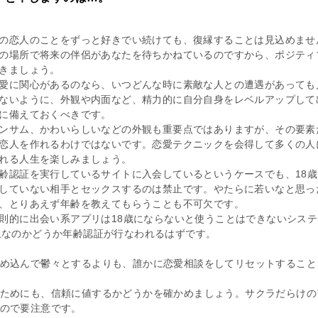
の恋人のことをずっと好きでい続けても、復縁することは見込めませ
の場所で将来の伴侶があなたを待ちかねているのですから、ポジティ
きましょう。
愛に関心があるのなら、いつどんな時に素敵な人との遭遇があっても
ないように、外観や内面など、精力的に自分自身をレベルアップして
に備えておくべきです。
ンサム、かわいらしいなどの外観も重要点ではありますが、その要素
恋人を作れるわけではないです。恋愛テクニックを会得して多くの人
れる人生を楽しみましょう。
齢認証を実行しているサイトに入会しているというケースでも、18歳
していない相手とセックスするのは禁止です。やたらに若いなと思っ
、とりあえず年齢を教えてもらうことも不可欠です。
則的に出会い系アプリは18歳にならないと使うことはできないシステ
上なのかどうか年齢認証が行なわれるはずです。
め込んで鬱々とするよりも、誰かに恋愛相談をしてリセットすること
ためにも、信頼に値するかどうかを確かめましょう。サクラだらけの
ので要注意です。