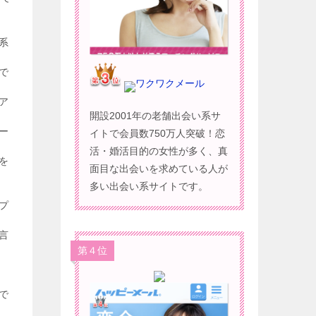
系
で
ワクワクメール
ア
開設2001年の老舗出会い系サ
ー
イトで会員数750万人突破！恋
活・婚活目的の女性が多く、真
を
面目な出会いを求めている人が
多い出会い系サイトです。
プ
言
第４位
で