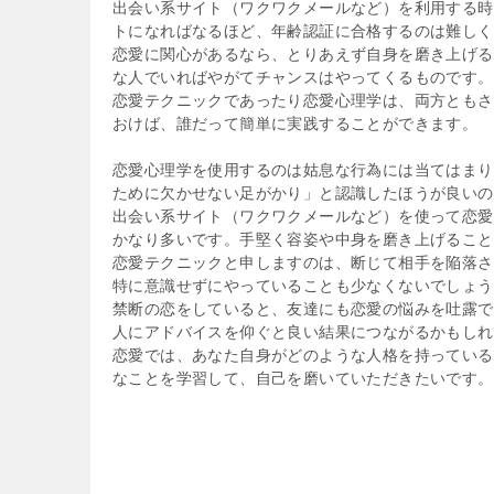
出会い系サイト（ワクワクメールなど）を利用する時
トになればなるほど、年齢認証に合格するのは難しく
恋愛に関心があるなら、とりあえず自身を磨き上げる
な人でいればやがてチャンスはやってくるものです。
恋愛テクニックであったり恋愛心理学は、両方ともさ
おけば、誰だって簡単に実践することができます。
恋愛心理学を使用するのは姑息な行為には当てはまり
ために欠かせない足がかり」と認識したほうが良いの
出会い系サイト（ワクワクメールなど）を使って恋愛
かなり多いです。手堅く容姿や中身を磨き上げること
恋愛テクニックと申しますのは、断じて相手を陥落さ
特に意識せずにやっていることも少なくないでしょう
禁断の恋をしていると、友達にも恋愛の悩みを吐露で
人にアドバイスを仰ぐと良い結果につながるかもしれ
恋愛では、あなた自身がどのような人格を持っている
なことを学習して、自己を磨いていただきたいです。