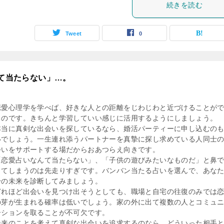
続きを読む
Tweet
0
んて当たらない」…。
恋愛心理学を学べば、好きな人との距離をじわじわと近づけることが
るのです。きちんと学習していい感じに活用するようにしましょう。
本当に真剣な出会いを探しているなら、婚活パーティーに申し込むの
いでしょう。一生連れ添うパートナーを真摯に探し求めている人同士
会いをサポートする場だからおあつらえ向きです。
「恋愛占いなんて当たらない」、「子供の遊びみたいなものだ」と鼻
ってしまうのは先走りすぎです。バンバン当たる占いを選んで、あな
身の未来を診断してみましょう。
どれほど出会いを見つけ出そうとしても、職場と自宅の往復のみでは
の芽が生まれる確率は低いでしょう。家の外に出て複数の人とコミュ
ーションを取ることが不可欠です。
未来のことを考えて真剣な出会いを追求するのなら、どういった相手