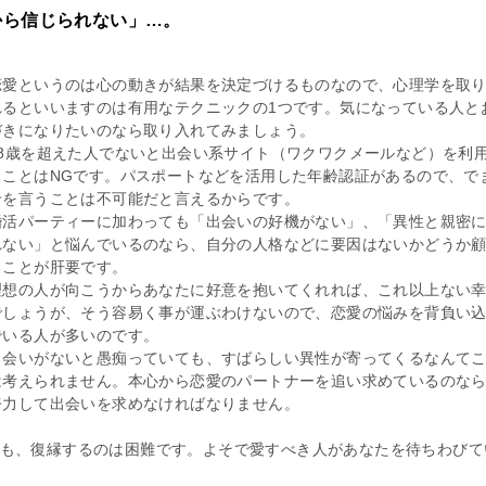
から信じられない」…。
恋愛というのは心の動きが結果を決定づけるものなので、心理学を取
れるといいますのは有用なテクニックの1つです。気になっている人と
づきになりたいのなら取り入れてみましょう。
18歳を超えた人でないと出会い系サイト（ワクワクメールなど）を利
ることはNGです。パスポートなどを活用した年齢認証があるので、で
せを言うことは不可能だと言えるからです。
婚活パーティーに加わっても「出会いの好機がない」、「異性と親密
れない」と悩んでいるのなら、自分の人格などに要因はないかどうか
ることが肝要です。
理想の人が向こうからあなたに好意を抱いてくれれば、これ以上ない
でしょうが、そう容易く事が運ぶわけないので、恋愛の悩みを背負い
でいる人が多いのです。
出会いがないと愚痴っていても、すばらしい異性が寄ってくるなんて
は考えられません。本心から恋愛のパートナーを追い求めているのな
努力して出会いを求めなければなりません。
も、復縁するのは困難です。よそで愛すべき人があなたを待ちわびて