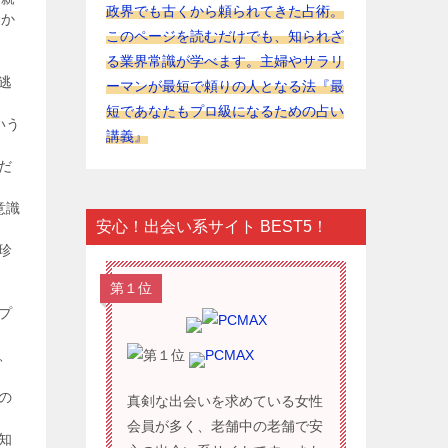
政界でも古くから頼られてきた占術。
てか
このページを読むだけでも、知られざ
る業界常識が学べます。主婦やサラリ
逃
ーマンが最短で頼りの人となる法『最
短であなたもプロ級になるための占い
いう
講義』
だ
意識
安心！出会い系サイト BEST5！
珍
第１位
プ
、
PCMAX
の
真剣な出会いを求めている女性
会員が多く、老舗中の老舗で安
知