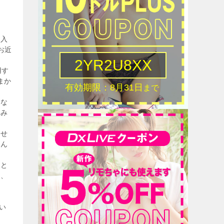
り入
お近
用す
まか
にな
顧み
幸せ
込ん
こと
ら、
い