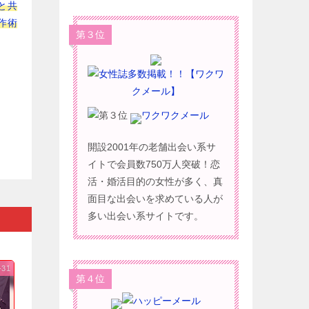
と共
作術
第３位
ワクワクメール
開設2001年の老舗出会い系サ
イトで会員数750万人突破！恋
活・婚活目的の女性が多く、真
面目な出会いを求めている人が
多い出会い系サイトです。
-31
第４位