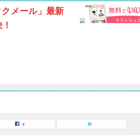
ワクメール」最新
決！
0