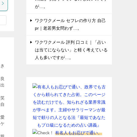
が…。
ワクワクメール セフレの作り方 自己
pr｜老若男女問わず…。
ワクワクメール 評判 口コミ｜「占い
は当てにならない」と軽く考えている
人も多いですが…。
でき
も良
の出
で笑
た自
恋愛
ニケ
有名人もお忍びで通い、
と親