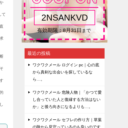
か
して
直
求
最近の投稿
断
ワクワクメール ログイン pc｜心の底
そ
から真剣な出会いを探しているな
ら…。
す
的
ワクワクメール 危険人物｜「かつて愛
し合っていた人と復縁する方法はない
し
か」と後ろ向きになるよりも…。
ワクワクメール セフレの作り方｜草葉
の陰から見守っているのも良いのです