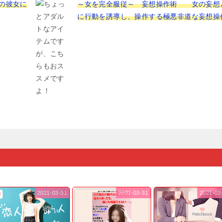
の彼女に
～女を完全服従～ 妄想操作術 女の妄想
に行動を誘導し、操作する極悪非道な妄想操
2021-03-31
2021-03-31
2021-03