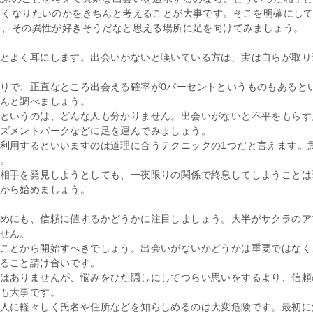
しくなりたいのかをきちんと考えることが大事です。そこを明確にし
ら、その異性が好きそうだなと思える場所に足を向けてみましょう。
とよく耳にします。出会いがないと嘆いている方は、実は自らが取り
りで、正直なところ出会える確率が0パーセントというものもあると
んと調べましょう。
というのは、どんな人も分かりません。出会いがないと不平をもらす
ズメントパークなどに足を運んでみましょう。
利用するといいますのは道理に合うテクニックの1つだと言えます。
。
相手を発見しようとしても、一夜限りの関係で終息してしまうことは
から始めましょう。
めにも、信頼に値するかどうかに注目しましょう。大半がサクラのア
せん。
ことから開始すべきでしょう。出会いがないかどうかは重要ではなく
ること請け合いです。
はありませんが、悩みをひた隠しにしてつらい思いをするより、信頼
も大事です。
人に軽々しく氏名や住所などを知らしめるのは大変危険です。最初に