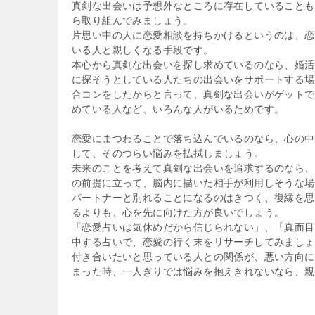
真剣な出会いは予想外なところに存在していることも
ら取り組んでみましょう。
片思い中の人に恋愛相談を持ちかけるというのは、恋
いる人と親しくなる手段です。
本心から真剣な出会いを探し求めているのなら、婚活
に探そうとしている人たちの出会いをサポートする場
合コンをしたからと言って、真剣な出会いがゲットで
めている人など、いろんな人がいるためです。
恋愛にまつわることで落ち込んでいるのなら、心の中
して、そのつらい悩みを払拭しましょう。
未来のことを考えて真剣な出会いを追求するのなら、
の前提に立って、脳内に描いた相手が利用しそうな場
パートナーと別れることになるのはきつく、復縁を思
るよりも、心を先に向けた方が良いでしょう。
「恋愛占いは気休めだから信じられない」、「真面目
中する占いで、恋愛の行く末をリサーチしてみましょ
付き合いたいと思っている人との関係が、悪い方向に
まった時、一人きりでは悩みを抱えきれないなら、親