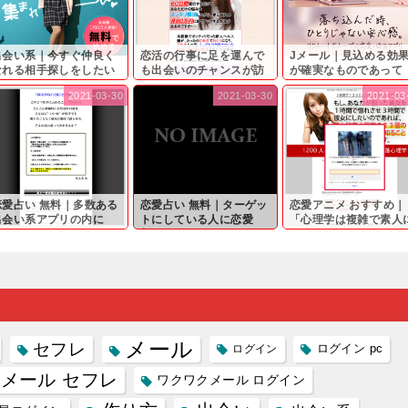
出会い系｜今すぐ仲良く
恋活の行事に足を運んで
Jメール｜見込める効
なれる相手探しをしたい
も出会いのチャンスが訪
が確実なものであって
...
れ...
も…...
2021-03-30
2021-03-30
2021-03
恋愛占い 無料｜多数ある
恋愛占い 無料｜ターゲッ
恋愛アニメ おすすめ｜
出会い系アプリの内に
トにしている人に恋愛
「心理学は複雑で素人
...
相...
は...
メール
セフレ
ログイン
ログイン pc
メール セフレ
ワクワクメール ログイン