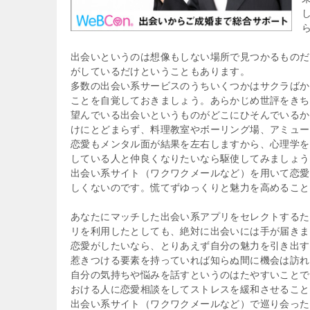
出会いというのは想像もしない場所で見つかるものだ
がしているだけということもあります。
多数の出会い系サービスのうちいくつかはサクラばか
ことを自覚しておきましょう。あらかじめ世評をきち
望んでいる出会いというものがどこにひそんでいるか
けにとどまらず、料理教室やボーリング場、アミュー
恋愛もメンタル面が結果を左右しますから、心理学を
している人と仲良くなりたいなら駆使してみましょう
出会い系サイト（ワクワクメールなど）を用いて恋愛
しくないのです。慌てずゆっくりと魅力を高めること
あなたにマッチした出会い系アプリをセレクトするた
リを利用したとしても、絶対に出会いには手が届きま
恋愛がしたいなら、とりあえず自分の魅力を引き出す
惹きつける要素を持っていれば知らぬ間に機会は訪れ
自分の気持ちや悩みを話すというのはたやすいことで
おける人に恋愛相談をしてストレスを緩和させること
出会い系サイト（ワクワクメールなど）で巡り会った