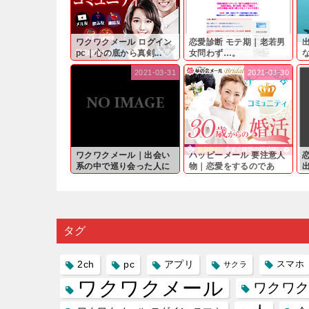
ワクワクメール ログイン
恋愛診断 モテ期｜老若男
pc｜心の底から真剣...
女問わず…。
と
2021-03-31
2021-03-30
ワクワクメール｜出会い
ハッピーメール 要注意人
系の中で巡り会った人に
物｜恋愛をするのであ
軽...
れ...
は
タグ
2ch
pc
アプリ
スマホ
サクラ
ワクワクメール
ワクワク