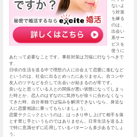
ないよ
う対策
を練る
のは、
出会い
系サー
ビスを
使うに
あたって必要なことです。事前対策は万端に行なうべきで
す、
日頃の生活を送る中で理想の人に出会えて恋愛に進むなど
というのは、社会に出るとめったにありません。合コンや
友人のツテなどを介して出会いが始まるのが常です。
良いなと思っている人との関係が悪い状態になってしまっ
た時とか、恋人のはずなのに気持ちが徐々に合わなくなっ
てきた時、自分単独では悩みを解消できないなら、身近な
人に恋愛相談に乗ってもらいましょう。
恋愛テクニックというのは、はっきり申し上げて相手を落
とす禁じ手というものではありません。日常生活を送る上
で特に意識せずに応用しているパターンも多少あるでしょ
う。