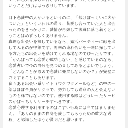
いうことだけははっきりしています。
目下恋愛中の人がいるというのに、「焼けぼっくいに火が
ついた」といういわれの通り、昔愛し合っていた人と出会
ったのをきっかけに、愛情が再燃して復縁に落ち着くとい
うことはめずらしくありません。
真剣な出会いを探しているなら、婚活パーティーに顔を出
してみるのが得策です。将来の連れ合いを一途に探してい
る方たちの出会いを助けてくれる場なのでぴったりです。
「がんばっても恋愛が成功しない」と感じているのなら、
恋愛占いで今の自分を見つめ直してみるとよいでしょう。
「どんなことが原因で恋愛に発展しないのか？」が完璧に
判明することもあります。
多々ある出会い系サイト（ワクワクメールなど）の中の一
部はほぼ全員がサクラで、努力しても運命の人と会えない
ものも稀ではないのです。使用する際はどういったサービ
スかばっちりリサーチすべきです。
恋愛心理学を利用するのはこすい行為には当てはまりませ
ん。「ありのままの自身を愛してもらうための重大な過
程」と認識したほうが賢明だと思います。