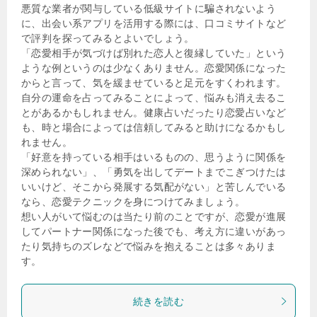
悪質な業者が関与している低級サイトに騙されないよう
に、出会い系アプリを活用する際には、口コミサイトなど
で評判を探ってみるとよいでしょう。
「恋愛相手が気づけば別れた恋人と復縁していた」という
ような例というのは少なくありません。恋愛関係になった
からと言って、気を緩ませていると足元をすくわれます。
自分の運命を占ってみることによって、悩みも消え去るこ
とがあるかもしれません。健康占いだったり恋愛占いなど
も、時と場合によっては信頼してみると助けになるかもし
れません。
「好意を持っている相手はいるものの、思うように関係を
深められない」、「勇気を出してデートまでこぎつけたは
いいけど、そこから発展する気配がない」と苦しんでいる
なら、恋愛テクニックを身につけてみましょう。
想い人がいて悩むのは当たり前のことですが、恋愛が進展
してパートナー関係になった後でも、考え方に違いがあっ
たり気持ちのズレなどで悩みを抱えることは多々ありま
す。
続きを読む