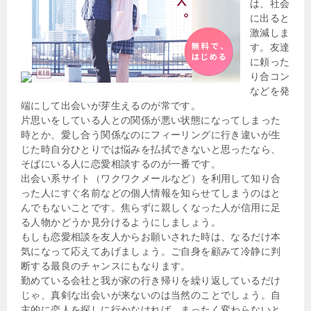
は、社会
に出ると
激減しま
す。友達
に頼った
り合コン
などを発
端にして出会いが芽生えるのが常です。
片思いをしている人との関係が悪い状態になってしまった
時とか、愛し合う関係なのにフィーリングに行き違いが生
じた時自分ひとりでは悩みを払拭できないと思ったなら、
そばにいる人に恋愛相談するのが一番です。
出会い系サイト（ワクワクメールなど）を利用して知り合
った人にすぐ名前などの個人情報を知らせてしまうのはと
んでもないことです。焦らずに親しくなった人が信用に足
る人物かどうか見分けるようにしましょう。
もしも恋愛相談を友人からお願いされた時は、なるだけ本
気になって応えてあげましょう。ご自身を顧みて冷静に判
断する最良のチャンスにもなります。
勤めている会社と我が家の行き帰りを繰り返しているだけ
じゃ、真剣な出会いが来ないのは当然のことでしょう。自
主的に恋人を探しに行かなければ、まったく変わらないと