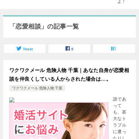
「恋愛相談」の記事一覧
Tweet
0
ワクワクメール 危険人物 千葉｜あなた自身が恋愛相
談を仲良くしている人からされた場合は…。
ワクワクメール 危険人物 千葉
誰であ
って
も、甚
大なト
ラブル
に遭っ
たりし