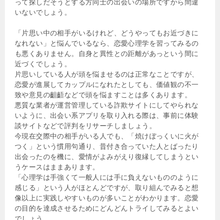
って探しだそうとする方同士の出会いの場所ですから間違
いないでしょう。
「片思い中の相手がいるけれど、どうやってもお近づきに
なれない」と悩んでいるなら、恋愛心理学を習ってみるの
も悪くありません。自身と異性との距離があっという間に
近づくでしょう。
片思いしている人が頭を悩ませるのは正常なことですが、
恋愛が進展してカップルになれたとしても、価値観の不一
致や意見の齟齬などで頭を悩ますことは多くあります。
悪質な業者が運営管理している詐欺サイトにしてやられな
いように、出会い系アプリを取り入れる際は、事前に体験
談サイトなどで評判をリサーチしましょう。
今現在交際中の相手がいる人でも、「焼けぼっくいに火が
つく」という慣用句通り、昔付き合っていた人とばったり
出会ったのを機に、愛情がよみがえり復縁してしまうとい
うケースはままあります。
「心理学は手強くて一般人には手に負えないもののように
感じる」という人がほとんどですが、取り組んでみると想
像以上に実践しやすいものが多いことがわかります。恋愛
の目的を達成させるためにどんどんトライしてみるとよい
でしょう。