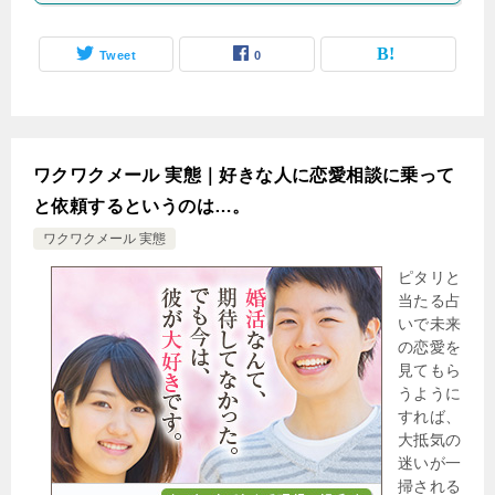
Tweet
0
ワクワクメール 実態｜好きな人に恋愛相談に乗って
と依頼するというのは…。
ワクワクメール 実態
ピタリと
当たる占
いで未来
の恋愛を
見てもら
うように
すれば、
大抵気の
迷いが一
掃される