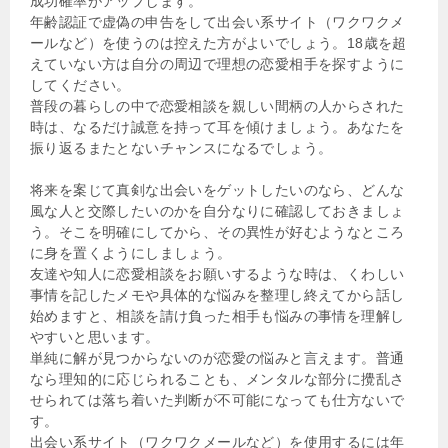
成功確率がアップします。
年齢認証で虚偽の申告をして出会い系サイト（ワクワクメ
ールなど）を使うのは控えた方がよいでしょう。18歳を超
えていない方は自分の周辺で理想の恋愛相手を探すように
してください。
普段の暮らしの中で恋愛相談を親しい間柄の人からされた
時は、なるだけ誠意を持って耳を傾けましょう。あなたを
振り返るまたとないチャンスになるでしょう。
将来を案じて真剣な出会いをゲットしたいのなら、どんな
風な人と交際したいのかを自分なりに確認しておきましょ
う。そこを明確にしてから、その異性が好むようなところ
に身を置くようにしましょう。
友達や知人に恋愛相談をお願いするような時は、くわしい
事情を記したメモや具体的な悩みを整理し終えてから話し
始めますと、相談を請け負った相手も悩みの事情を理解し
やすいと思います。
単純に解が見つからないのが恋愛の悩みと言えます。普通
なら理知的に応じられることも、メンタルな部分に攪乱さ
せられては落ち着いた判断が不可能になっても仕方ないで
す。
出会い系サイト（ワクワクメールなど）を使用するには年