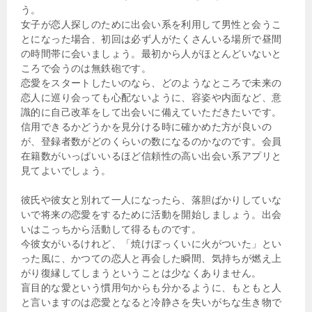
う。
女子が恋人探しのために出会い系を利用して男性と会うこ
とになった場合、初回は必ず人がたくさんいる場所で昼間
の時間帯に会いましょう。最初から人がほとんどいないと
ころで会うのは無鉄砲です。
恋愛をスタートしたいのなら、どのようなところで未来の
恋人に巡り会っても心配ないように、容姿や内面など、意
識的に自己改革をして出会いに備えていただきたいです。
信用できるかどうかを見分ける時に確かめた方が良いの
が、登録者数がどのくらいの数になるのかなのです。会員
在籍数がいっぱいいるほど信頼性の高い出会い系アプリと
見てよいでしょう。
彼氏や彼女と別れて一人になったら、落胆ばかりしていな
いで将来の恋愛をするために活動を開始しましょう。出会
いはこっちから活動して得るものです。
今彼女がいるけれど、「焼けぼっくいに火がついた」とい
った風に、かつての恋人と再会した瞬間、気持ちが燃え上
がり復縁してしまうということは少なくありません。
盲目的な愛という慣用句からも分かるように、もともと人
と言いますのは恋愛となると冷静さを失いがちな生き物で