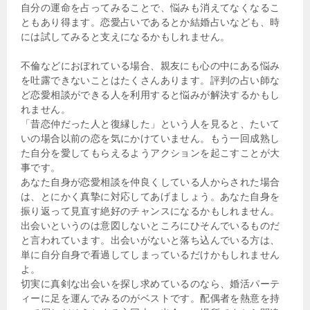
自分の運命を占ってみることで、悩みも消えてなくなるこ
ともあり得ます。恋愛占いであるとか結婚占いなども、時
には試してみると支えになるかもしれません。
不倫などにおぼれている場合、親友にも心の中にある悩み
を吐露できないことはたくさんあります。評判の占い師な
ど恋愛相談ができる人を利用すると悩みが解決するかもし
れません。
「昔恋仲だった人と復縁した」という人を見ると、たいて
いの場合以前の恋を気にかけていません。もう一回成熟し
た自分を愛してもらえるようアクションを起こすことが大
事です。
あなた自身が恋愛相談を仲良くしている人からされた場合
は、とにかく真摯に対応してあげましょう。あなた自身を
振り返って見直す絶好のチャンスになるかもしれません。
出会いというのは意図しないところにひそんでいるものだ
と言われています。出会いがないと落ち込んでいる方は、
単に自分自身で看過してしまっているだけかもしれません
よ。
切実に真剣な出会いを探し求めているのなら、婚活パーテ
ィーに足を運んでみるのがベストです。配偶者を熱意を持