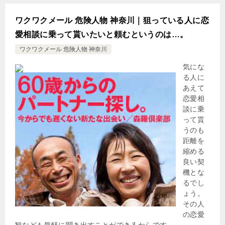
ワクワクメール 危険人物 神奈川｜狙っている人に恋
愛相談に乗って貰いたいと頼むというのは…。
ワクワクメール 危険人物 神奈川
気にな
る人に
あえて
恋愛相
談に乗
って貰
うのも
距離を
縮める
良い契
機とな
るでし
ょう。
その人
の恋愛
観なども気軽に聞き出すことができるからです。