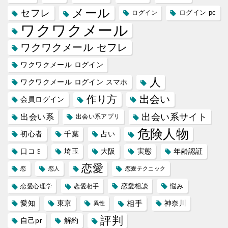
メール
セフレ
ログイン
ログイン pc
ワクワクメール
ワクワクメール セフレ
ワクワクメール ログイン
人
ワクワクメール ログイン スマホ
作り方
出会い
会員ログイン
出会い系サイト
出会い系
出会い系アプリ
危険人物
初心者
千葉
占い
口コミ
埼玉
大阪
実態
年齢認証
恋愛
恋
恋人
恋愛テクニック
恋愛相談
悩み
恋愛心理学
恋愛相手
愛知
東京
相手
神奈川
異性
評判
自己pr
解約