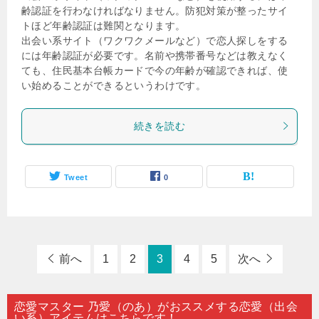
齢認証を行わなければなりません。防犯対策が整ったサイ
トほど年齢認証は難関となります。
出会い系サイト（ワクワクメールなど）で恋人探しをする
には年齢認証が必要です。名前や携帯番号などは教えなく
ても、住民基本台帳カードで今の年齢が確認できれば、使
い始めることができるというわけです。
続きを読む
Tweet
0
前へ
1
2
3
4
5
次へ
恋愛マスター 乃愛（のあ）がおススメする恋愛（出会
い系）アイテムはこちらです！