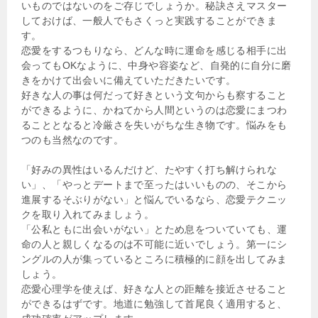
いものではないのをご存じでしょうか。秘訣さえマスター
しておけば、一般人でもさくっと実践することができま
す。
恋愛をするつもりなら、どんな時に運命を感じる相手に出
会ってもOKなように、中身や容姿など、自発的に自分に磨
きをかけて出会いに備えていただきたいです。
好きな人の事は何だって好きという文句からも察すること
ができるように、かねてから人間というのは恋愛にまつわ
ることとなると冷厳さを失いがちな生き物です。悩みをも
つのも当然なのです。
「好みの異性はいるんだけど、たやすく打ち解けられな
い」、「やっとデートまで至ったはいいものの、そこから
進展するそぶりがない」と悩んでいるなら、恋愛テクニッ
クを取り入れてみましょう。
「公私ともに出会いがない」とため息をついていても、運
命の人と親しくなるのは不可能に近いでしょう。第一にシ
ングルの人が集っているところに積極的に顔を出してみま
しょう。
恋愛心理学を使えば、好きな人との距離を接近させること
ができるはずです。地道に勉強して首尾良く適用すると、