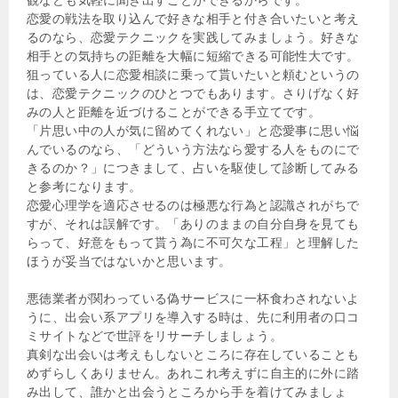
恋愛の戦法を取り込んで好きな相手と付き合いたいと考え
るのなら、恋愛テクニックを実践してみましょう。好きな
相手との気持ちの距離を大幅に短縮できる可能性大です。
狙っている人に恋愛相談に乗って貰いたいと頼むというの
は、恋愛テクニックのひとつでもあります。さりげなく好
みの人と距離を近づけることができる手立てです。
「片思い中の人が気に留めてくれない」と恋愛事に思い悩
んでいるのなら、「どういう方法なら愛する人をものにで
きるのか？」につきまして、占いを駆使して診断してみる
と参考になります。
恋愛心理学を適応させるのは極悪な行為と認識されがちで
すが、それは誤解です。「ありのままの自分自身を見ても
らって、好意をもって貰う為に不可欠な工程」と理解した
ほうが妥当ではないかと思います。
悪徳業者が関わっている偽サービスに一杯食わされないよ
うに、出会い系アプリを導入する時は、先に利用者の口コ
ミサイトなどで世評をリサーチしましょう。
真剣な出会いは考えもしないところに存在していることも
めずらしくありません。あれこれ考えずに自主的に外に踏
み出して、誰かと出会うところから手を着けてみましょ