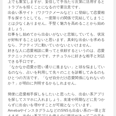
上でも重宝しますが、妄信して手当たり次第に活用すると
トラブルを招くことになるので要注意です。
出会い系サイト（ワクワクメールなど）に登録して恋愛相
手を探そうとしても、一度限りの関係で完結してしまうこ
とは少なくありません。手堅く魅力を高めることから始め
ましょう。
仕事をし始めてから出会いがないと悲観していても、状況
が好転することはないと思います。真剣な出会いを求める
なら、アクティブに動いていかないといけません。
好きな人に恋愛相談に乗ってと依頼するというのは、恋愛
テクニックのひとつです。ナチュラルに好きな相手と対話
できる手口です。
「なかなか恋愛が思い通りに進まない」と頭を悩ましてい
るのなら、占いを利用して先々のことを診断してみるのも
ひとつの方法です。「なぜ自分だけ恋愛関係になれないの
か？」が明白に判明するかもしれません。
簡便に恋愛相手探しをしたいと思ったら、出会い系アプリ
を探してスマホに入れましょう。友達や同期などに見つか
らずに出会いを増やすことが可能となっています。
AmebaやインスタグラムなどのSNSも出会い系の一環と言
えます。出会い系アプリを使うのに抵抗があって二の足を