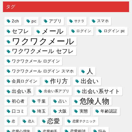
り会った
するので
プリの内
る人に恋
雑で素人
タグ
人に軽...
あれ...
には...
愛相...
には...
2ch
pc
アプリ
スマホ
サクラ
メール
セフレ
ログイン
ログイン pc
ワクワクメール
ワクワクメール セフレ
ワクワクメール ログイン
人
ワクワクメール ログイン スマホ
作り方
出会い
会員ログイン
出会い系サイト
出会い系
出会い系アプリ
危険人物
初心者
千葉
占い
口コミ
埼玉
大阪
実態
年齢認証
恋愛
恋
恋人
恋愛テクニック
恋愛相談
悩み
恋愛心理学
恋愛相手