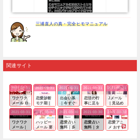
三浦直人の真・完全ヒモマニュアル
関連サイト
2021-03-31
2021-03-31
2021-03-31
2021-03-31
2021-03-31
ワクワク
恋愛診断
出会い系
恋活の行
Jメール
メール ロ
モテ期｜
｜今すぐ
事に足を
｜見込め
グイン pc
老若男女
仲良くな
運んでも
る効果が
2021-03-31
2021-03-30
2021-03-30
2021-03-30
2021-03-30
｜心の底
問わ
れる相手
出会いの
確実なも
から真
ず…。
探しをし
チャンス
のであっ
ワクワク
ハッピー
恋愛占い
恋愛占い
恋愛アニ
剣...
たいと...
が訪れ...
ても…...
メール｜
メール 要
無料｜多
無料｜タ
メ おすす
出会い系
注意人物
数ある出
ーゲット
め｜「心
の中で巡
｜恋愛を
会い系ア
にしてい
理学は複