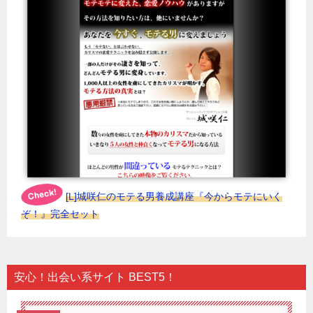
[L]城咲仁のモテる男養成講座『今からモテにいく
ぞ！』完全セット
安心！出会い系サイト BEST5！