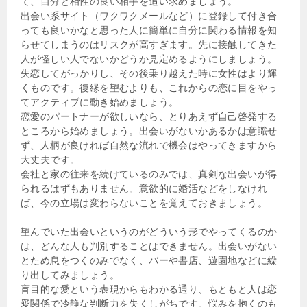
て、自分と相性の良い相手を追い求めましょう。
出会い系サイト（ワクワクメールなど）に登録して付き合
っても良いかなと思った人に簡単に自分に関わる情報を知
らせてしまうのはリスクが高すぎます。先に接触してきた
人が怪しい人でないかどうか見定めるようにしましょう。
失恋してがっかりし、その後乗り越えた時に女性はより輝
くものです。復縁を望むよりも、これからの恋に目をやっ
てアクティブに動き始めましょう。
恋愛のパートナーが欲しいなら、とりあえず自己啓発する
ところから始めましょう。出会いがないかあるかは意識せ
ず、人柄が良ければ自然な流れで機会はやってきますから
大丈夫です。
会社と家の往来を続けているのみでは、真剣な出会いが得
られるはずもありません。意欲的に婚活などをしなけれ
ば、今の立場は変わらないことを覚えておきましょう。
望んでいた出会いというのがどういう形でやってくるのか
は、どんな人も判別することはできません。出会いがない
とため息をつくのみでなく、バーや書店、遊園地などに繰
り出してみましょう。
盲目的な愛という表現からもわかる通り、もともと人は恋
愛関係で冷静な判断力を失くしがちです。悩みを抱くのも