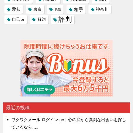
愛知
東京
相手
神奈川
異性
評判
自己pr
解約
最近の投稿
ワクワクメール ログイン pc｜心の底から真剣な出会いを探し
ているなら…。