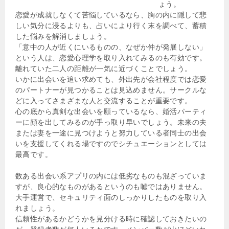
ょう。
恋愛が成就しなくて苦悩しているなら、胸の内に隠して悲
しい気分に浸るよりも、占いにより行く末を調べて、蓄積
した悩みを解消しましょう。
「意中の人が近くにいるものの、なぜか仲が発展しない」
という人は、恋愛心理学を取り入れてみるのも有効です。
離れていた二人の距離が一気に近づくことでしょう。
いかに出会いを追い求めても、外出先が会社程度では恋愛
のパートナーが見つかることは見込めません。サークルな
どに入ってさまざまな人と交流することが重要です。
心の底から真剣な出会いを願っているなら、婚活パーティ
ーに顔を出してみるのが手っ取り早いでしょう。未来の夫
または妻を一途に見つけようと努力している者同士の出会
いを支援してくれる場ですのでシチュエーションとしては
最高です。
数ある出会い系アプリの内には低劣なものも混ざっていま
すが、良心的なものがあるというのも嘘ではありません。
大手運営で、セキュリティ面のしっかりしたものを取り入
れましょう。
信頼性があるかどうかを見分ける時に確認しておきたいの