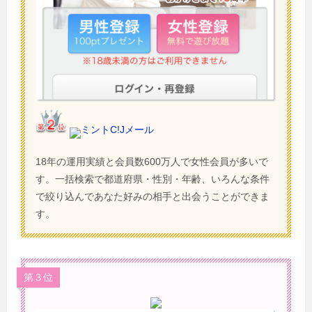
ミントC!Jメール
18年の運用実績と会員数600万人で女性会員が多いで
す。一括検索で都道府県・性別・年齢、いろんな条件
で絞り込んであなた好みの相手と出会うことができま
す。
第３位