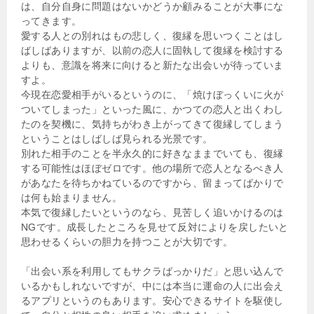
は、自分自身に問題はないかどうか顧みることが大事にな
ってきます。
愛する人との別れはもの悲しく、復縁を思いつくことはし
ばしばありますが、以前の恋人に固執して復縁を検討する
よりも、意識を将来に向けると新たな出会いが待っていま
すよ。
今現在恋愛相手がいるというのに、「焼けぼっくいに火が
ついてしまった」といった風に、かつての恋人と出くわし
たのを契機に、気持ちがわき上がってきて復縁してしまう
ということはしばしば見られる光景です。
別れた相手のことを半永久的に好きなままでいても、復縁
する可能性はほぼゼロです。他の場所で恋人となるべき人
があなたを待ちかねているのですから、留まってばかりで
は何も始まりません。
本気で復縁したいというのなら、見苦しく追いかけるのは
NGです。成長したところを見せて反対によりを戻したいと
思わせるくらいの胆力を持つことが大切です。
「出会い系を利用してもサクラばっかりだ」と思い込んで
いるかもしれないですが、中には本当に運命の人に出会え
るアプリというのもあります。安心できるサイトを駆使し