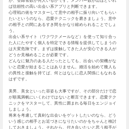
が、登録者数が何人いるかです。メンバー数が山ほどいれ
ば信頼性の高い出会い系アプリと判断できます。
心理戦の術をマスターして意中の相手に振り向いてもらい
たいというのなら、恋愛テクニックを磨きましょう。意中
の相手との間にあるすき間をかなり縮められることでしょ
う。
出会い系サイト（ワクワクメールなど）を使って知り合っ
た人にたやすく個人を特定できる情報を提供してしまうの
は大変危険です。まずは接触してきた人が安心できる人が
どうか見極めることが必要です。
どんなに魅力のある人だったとしても、出会いの契機がな
いと恋愛が始まることはありません。婚活を始めて幾人も
の異性と接触を持てば、何とはなしに恋人関係にもなれる
はずです。
美男、美女といった容姿も大事ですが、その部分だけで恋
が順風満帆にいくわけではないと断言できます。恋愛テク
ニックをマスターして、異性に囲まれる毎日をエンジョイ
しましょう。
将来を考慮して真剣な出会いをゲットしたいのなら、どう
いう感じの相手とお近づきになりたいのかをちゃんと検討
しておきましょう。それから、付き合いたいと思う相手が