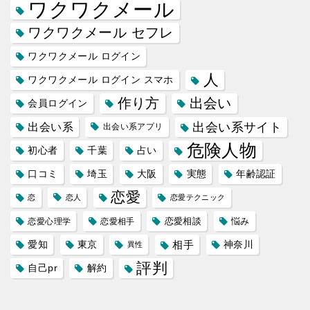
ワクワクメール
ワクワクメール セフレ
ワクワクメール ログイン
人
ワクワクメール ログイン スマホ
作り方
出会い
会員ログイン
出会い系サイト
出会い系
出会い系アプリ
危険人物
初心者
千葉
占い
口コミ
埼玉
大阪
実態
年齢認証
恋愛
恋
恋人
恋愛テクニック
恋愛相談
悩み
恋愛心理学
恋愛相手
愛知
東京
相手
神奈川
異性
評判
自己pr
解約