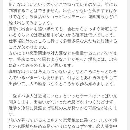
新たな出会いというのがどこで待っているのかは、誰にも
判別することはできません。出会いがないと落胆するばか
りでなく、飲食店やショッピングモール、遊園施設などに
繰り出してみましょう。
真摯に出会いを追い求めても、会社からまっすぐ帰宅して
いるくらいでは恋愛相手が見つかる確率は低いでしょう。
仕事場以外のところに行って多種多様な人たちと対話する
ことが欠かせません。
占いにより恋愛関連や対人運などを推量することができま
す。将来について悩むようなことがあった場合には、忠告
に従ってみるのも良いと思います。
真剣な出会いは考えもつかないようなところにそっとひそ
んでいるパターンもあります。何はともあれ勇気を出して
出歩いて、人の輪をつなぐところから歩み始めましょう。
「愛すべき人は近場にいた」といったケースはいっぱい見
聞きします。出会いがないとため息ばかりつくなどせず、
近隣を冷静に見渡せば理想の人が見つかる可能性がありま
す。
想いが募っている人にあえて恋愛相談に乗ってほしいと頼
むのも距離を狭める足がかりになるはずです。恋人募集中