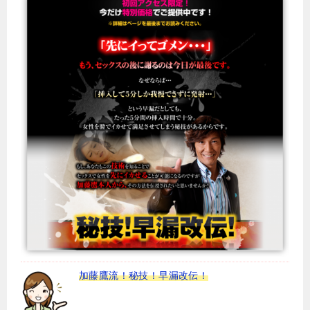
加藤鷹流！秘技！早漏改伝！