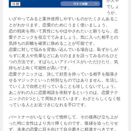
が大半
でしょ
うが、
いざやってみると案外使用しやすいものがたくさんあるこ
とがわかります。恋愛のためにうまく使いましょう。
恋の戦術を用いて異性にちやほやされたいと願うなら、恋
愛テクニックを役立ててみましょう。気に入った相手との
気持ちの距離を確実に狭めることが可能です。
恋愛に対して悩みを背負い込んでいる場合は、恥ずかしが
らずに友人や先輩などにありのままを語ってみるのもひと
つの方法です。すばらしいアドバイスがいただけたり、気
持ちが上向く可能性が高いです。
恋愛テクニックは、決して好意を持っている相手を陥落さ
せるマジックといった特別なものではありません。生活し
ていく上で自然と行っていることも珍しくないでしょう。
あこがれの人に恋愛相談を依頼するというのは、恋愛テク
ニックの1つとして周知されています。わざとらしくなく狙
っている人とお近づきになれる手口です。
パートナーがいなくなって憔悴して、その後再び立ち上が
った時に女性はより光り輝くものです。復縁を迫ったりせ
ず、未来の恋愛に目を向けて自分磨きに精進すべきです。