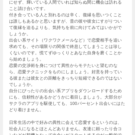
にせず、輝いている人間でいれば知らぬ間に機会は訪れる
こと請け合いです。
付き合っている人と別れるのは辛く、復縁を思いつくこと
は誰しもあるかと思いますが、昔の彼や彼女にすがりつい
て復縁を迫るよりも、気持ちを前に向けてみてはいかがで
しょうか。
出会い系サイト（ワクワクメールなど）で恋愛相手を追い
求めても、その場限りの関係で終息してしまうことは珍し
くないのです。慌てずゆっくりとあなた自身を磨くことか
ら始めましょう。
恋愛の交渉術を身につけて異性からモテたいと望むのな
ら、恋愛テクニックをものにしましょう。好意を持ってい
る彼または彼女との距離をきっちり短縮できるのではない
でしょうか。
自分にぴったりの出会い系アプリをダウンロードするため
にも、信頼性があるかどうかに着目しましょう。大部分が
サクラのアプリを駆使しても、100パーセント出会いにはた
どり着けません。
日常生活の中で好みの異性に会えて恋愛するというのは、
社会人になるとほとんどありません。友達に頼ったり合コ
ンなどが契機となって出会いがスタートするのが一般的で