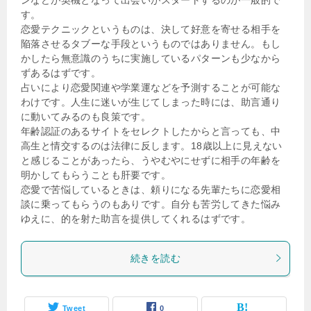
す。
恋愛テクニックというものは、決して好意を寄せる相手を
陥落させるタブーな手段というものではありません。もし
かしたら無意識のうちに実施しているパターンも少なから
ずあるはずです。
占いにより恋愛関連や学業運などを予測することが可能な
わけです。人生に迷いが生じてしまった時には、助言通り
に動いてみるのも良策です。
年齢認証のあるサイトをセレクトしたからと言っても、中
高生と情交するのは法律に反します。18歳以上に見えない
と感じることがあったら、うやむやにせずに相手の年齢を
明かしてもらうことも肝要です。
恋愛で苦悩しているときは、頼りになる先輩たちに恋愛相
談に乗ってもらうのもありです。自分も苦労してきた悩み
ゆえに、的を射た助言を提供してくれるはずです。
続きを読む
Tweet
0