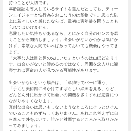
持つことが大切です。
年齢認証を導入しているサイトを選んだとしても、ティー
ンエイジャーと性行為をおこなうのは禁物です。思った以
上に若々しいと感じたならば、最初に実年齢を問うことも
忘れてはいけません。
恋愛したい気持ちがあるなら、とにかく自分のセンスを磨
くことから開始しましょう。出会いがないか否かは気にか
けず、素敵な人間でいれば放っておいても機会はやってき
ます。
「大事な人は目と鼻の先にいた」というのは山ほどありま
す。出会いがないと諦めるのではなく、周囲を念入りに観
察すれば運命の人が見つかる可能性があります。
出会いがないという場合は、「単独行でバーに通う」、
「手近な美術館に出かけてすばらしい絵画を見る」など、
どんどん外に出かけて出会いの契機を多くすれば恋愛につ
ながりやすくなります。
真剣な出会いは思いもしないようなところにそっとひそん
でいることもめずらしくありません。あれこれ考えずに自
ら進んで外を歩いて、誰かと対面するところから取りかか
ってみましょう。