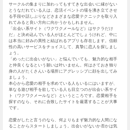
サークルの集まりに加わってもすてきな出会いに縁がない
とうなだれている人は、恋活イベントの場を沸き立てさせ
る手段や話しぶりなどさまざまな恋愛テクニックを取り入
れてみると良い方向に向かうかもしれません。
「出会い系サイト（ワクワクメールなど）はサクラだけ
だ」と決め込んでいる人がほとんどでしょうけれど、中に
は本当に好みの異性と結ばれるアプリも存在します。信頼
性の高いサービスをチョイスして、真摯に恋人を探しまし
ょう。
「めったに出会いがない」と悩んでいても、魅力的な相手
と仲良くなるという願いは叶いません。何はさておき独り
身の人がたくさんいる場所にアグレッシブに顔を出してみ
ましょう。
本心から恋愛の相手を求めている人もいるにはいますが、
単なる遊び相手を欲している人も目立つのが出会い系サイ
ト（ワクワクメールなど）というところです。恋愛相手を
探すのなら、それに合致したサイトを厳選することが大事
です。
恋愛がしたと言うのなら、何よりもまず魅力的な人間にな
ることからスタートしましょう。出会いがないか否かは気