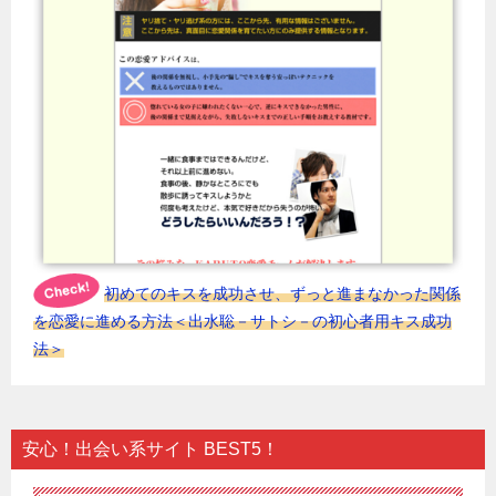
初めてのキスを成功させ、ずっと進まなかった関係
を恋愛に進める方法＜出水聡－サトシ－の初心者用キス成功
法＞
安心！出会い系サイト BEST5！