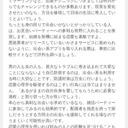
ミラーリングなど、恋愛テクニックにつきましては明日か
らでもチャレンジできるものが多数あります。現実を変化
させたいのなら、方法を修得して日頃の生活に導入してい
くとよいでしょう。
ちっとも身の回りで出会いがないとがっかりしている人
は、お見合いパーティーへの参戦も視野に入れることを推
奨します。結婚を契機に始まる恋愛も素敵ですよ。
悪徳業者がリリースしているいかさまサービスに嵌められ
ないように、出会い系アプリを取り入れる際は、事前に比
較サイトなどで評判を調べましょう。
男の人も女の人も、甚大なトラブルに巻き込まれて大変な
ことにならないよう自己防衛するのは、出会い系を利用す
る時に大切なことです。防護対策は万全に行いましょう。
恋愛心理学を駆使するのはこすい行為には当てはまりませ
ん。「あるがままの自分自身を愛してもらうために必要な
過程」と割り切った方が良いでしょう。
本心から真剣な出会いを求めているなら、婚活パーティー
に参加してみるのも効果的です。配偶者を熱意を持って探
しだそうとする方同士の出会いを援助してくれる場なので
うまくいく可能性が高いです。
恋愛心理学を用いれば好みの人との距離を近づけることも