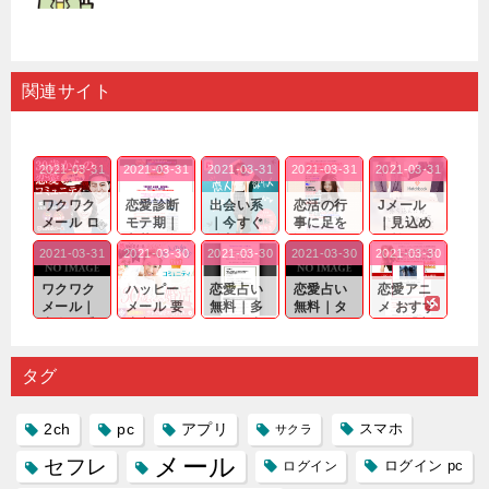
関連サイト
2021-03-31
2021-03-31
2021-03-31
2021-03-31
2021-03-31
ワクワク
恋愛診断
出会い系
恋活の行
Jメール
メール ロ
モテ期｜
｜今すぐ
事に足を
｜見込め
グイン pc
老若男女
仲良くな
運んでも
る効果が
2021-03-31
2021-03-30
2021-03-30
2021-03-30
2021-03-30
｜心の底
問わ
れる相手
出会いの
確実なも
から真
ず…。
探しをし
チャンス
のであっ
ワクワク
ハッピー
恋愛占い
恋愛占い
恋愛アニ
剣...
たいと...
が訪れ...
ても…...
メール｜
メール 要
無料｜多
無料｜タ
メ おすす
出会い系
注意人物
数ある出
ーゲット
め｜「心
の中で巡
｜恋愛を
会い系ア
にしてい
理学は複
り会った
するので
プリの内
る人に恋
雑で素人
タグ
人に軽...
あれ...
には...
愛相...
には...
2ch
pc
アプリ
スマホ
サクラ
メール
セフレ
ログイン
ログイン pc