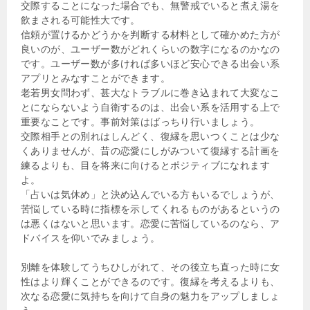
交際することになった場合でも、無警戒でいると煮え湯を
飲まされる可能性大です。
信頼が置けるかどうかを判断する材料として確かめた方が
良いのが、ユーザー数がどれくらいの数字になるのかなの
です。ユーザー数が多ければ多いほど安心できる出会い系
アプリとみなすことができます。
老若男女問わず、甚大なトラブルに巻き込まれて大変なこ
とにならないよう自衛するのは、出会い系を活用する上で
重要なことです。事前対策はばっちり行いましょう。
交際相手との別れはしんどく、復縁を思いつくことは少な
くありませんが、昔の恋愛にしがみついて復縁する計画を
練るよりも、目を将来に向けるとポジティブになれます
よ。
「占いは気休め」と決め込んでいる方もいるでしょうが、
苦悩している時に指標を示してくれるものがあるというの
は悪くはないと思います。恋愛に苦悩しているのなら、ア
ドバイスを仰いでみましょう。
別離を体験してうちひしがれて、その後立ち直った時に女
性はより輝くことができるのです。復縁を考えるよりも、
次なる恋愛に気持ちを向けて自身の魅力をアップしましょ