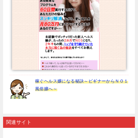
稼ぐヘルス嬢になる秘訣～ビギナーからＮＯ１
風俗嬢へ～
関連サイト