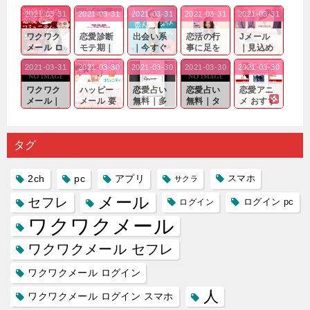
2021-03-31
2021-03-31
2021-03-31
2021-03-31
2021-03-31
ワクワク
恋愛診断
出会い系
恋活の行
Jメール
メール ロ
モテ期｜
｜今すぐ
事に足を
｜見込め
グイン pc
老若男女
仲良くな
運んでも
る効果が
2021-03-31
2021-03-30
2021-03-30
2021-03-30
2021-03-30
｜心の底
問わ
れる相手
出会いの
確実なも
から真
ず…。
探しをし
チャンス
のであっ
ワクワク
ハッピー
恋愛占い
恋愛占い
恋愛アニ
剣...
たいと...
が訪れ...
ても…...
メール｜
メール 要
無料｜多
無料｜タ
メ おすす
出会い系
注意人物
数ある出
ーゲット
め｜「心
の中で巡
｜恋愛を
会い系ア
にしてい
理学は複
り会った
するので
プリの内
る人に恋
雑で素人
タグ
人に軽...
あれ...
には...
愛相...
には...
2ch
pc
アプリ
スマホ
サクラ
メール
セフレ
ログイン
ログイン pc
ワクワクメール
ワクワクメール セフレ
ワクワクメール ログイン
人
ワクワクメール ログイン スマホ