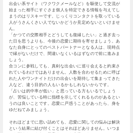
出会い系サイト（ワクワクメールなど）を駆使して交流が
始まった相手にすぐさま個人を特定できる情報を与えてし
まうのはリスキーです。じっくりコンタクトを取っている
人がうさんくさい人でないかどうか見定めないといけませ
ん。
「かつての交際相手とどうしても復縁したい」と過ぎ去っ
た日を思うよりも、今後の恋愛に期待を寄せましょう。あ
なた自身にとってのベストパートナーとなる人は、現時点
で縁がないだけで、間違いなくいるはずなので前に進みま
しょう。
合コンに参戦しても、真剣な出会いに巡り会えると約束さ
れているわけではありません。人数を合わせるために呼ば
れた人やワンナイトだけの出会いを期待して集まってきた
人など、違う目的の人もいるかもしれないからです。
「占いは的中率が低い」と思っている方もいるでしょう
が、苦悩している時に指標を示してくれるものがあるとい
うのは良いことです。恋愛に戸惑うことがあったら、身を
ゆだねてみましょう。
それほどまでに思い詰めても、恋愛に関しての悩みは解決
という結果に結び付くことはそれほどありません。いつま