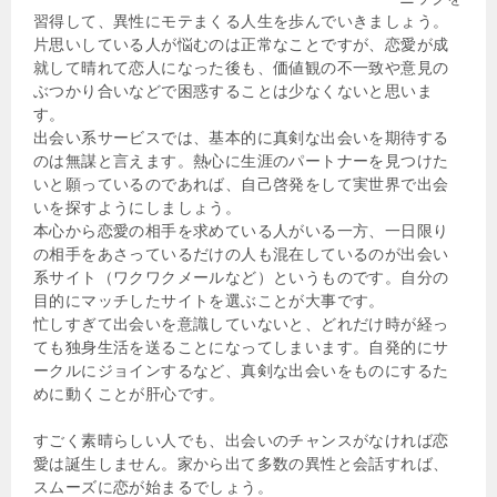
習得して、異性にモテまくる人生を歩んでいきましょう。
片思いしている人が悩むのは正常なことですが、恋愛が成
就して晴れて恋人になった後も、価値観の不一致や意見の
ぶつかり合いなどで困惑することは少なくないと思いま
す。
出会い系サービスでは、基本的に真剣な出会いを期待する
のは無謀と言えます。熱心に生涯のパートナーを見つけた
いと願っているのであれば、自己啓発をして実世界で出会
いを探すようにしましょう。
本心から恋愛の相手を求めている人がいる一方、一日限り
の相手をあさっているだけの人も混在しているのが出会い
系サイト（ワクワクメールなど）というものです。自分の
目的にマッチしたサイトを選ぶことが大事です。
忙しすぎて出会いを意識していないと、どれだけ時が経っ
ても独身生活を送ることになってしまいます。自発的にサ
ークルにジョインするなど、真剣な出会いをものにするた
めに動くことが肝心です。
すごく素晴らしい人でも、出会いのチャンスがなければ恋
愛は誕生しません。家から出て多数の異性と会話すれば、
スムーズに恋が始まるでしょう。