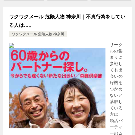
ワクワクメール 危険人物 神奈川｜不貞行為をしてい
る人は…。
ワクワクメール 危険人物 神奈川
サーク
ルの集
まりに
参戦し
ても出
会いの
好機を
つかめ
ないと
落胆し
ている
方は、
婚活パ
ーティ
ーのム