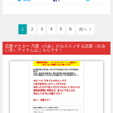
Tweet
0
1
2
3
4
5
6
次へ
恋愛マスター 乃愛（のあ）がおススメする恋愛（出会
い系）アイテムはこちらです！