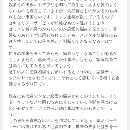
数多くの出会い系アプリを調べてみると、あまり質のよく
ないものも点在していますが、高品質なものがあるのも紛
れもない事実なのです。トップ企業が扱っているもので、
セキュリティサービスが頑健なものを選びましょう。
はっきり解が見つからないのが恋愛の悩みと言えます。普
通ならあわてずに応じられることも、メンタルな部分に右
往左往していては落ち着いた判断ができなくなるわけで
す。
自分の未来を占ってみたら、悩みもなくなることがあるか
もしれません。恋愛占いとか仕事占いなども、状況次第で
は頼りにしてみると良いでしょう。
意中の人に恋愛相談をお願いするというのは、恋愛テクニ
ックの1つとされています。それとなく恋している相手と会
話できるやり口です。
親友にも吐露できない恋愛の悩みがあるのでしたら、イン
ターネットなどで同じ悩みに苦しんでいる仲間を見つける
のが有効です。プロの占い師に相談するのも良いでしょ
う。
心の底から真剣な出会いを切望しているなら、婚活パーテ
ィーに出掛けてみるのも賢明です。未来の夫または妻を一