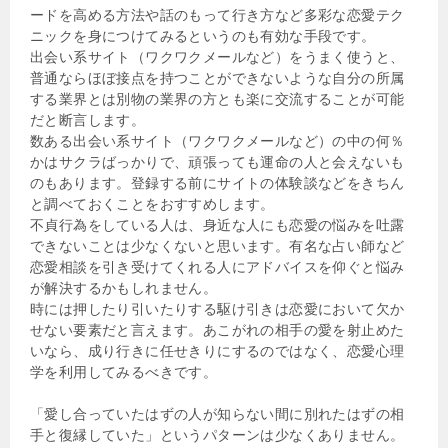
ードを高める方法や話のもって行き方など多彩な恋愛テク
ニックを身につけてみるというのも有効な手段です。
出会い系サイト（ワクワクメールなど）をうまく使うと、
普通ならほぼ接点を持つことができないような自分の所属
する業界とは別物の業界の方とも楽に交流することが可能
だと断言します。
数ある出会い系サイト（ワクワクメールなど）の中の何％
かはサクラばっかりで、頑張っても運命の人と会えないも
のもあります。登録する前にサイトの体験談などをきちん
と調べておくことをおすすめします。
不貞行為をしている人は、身近な人にも恋愛の悩みを吐露
できないことは少なくないと思います。有名な占い師など
恋愛相談を引き受けてくれる人にアドバイスを仰ぐと悩み
が解決するかもしれません。
時には押したり引いたりする駆け引きは恋愛において欠か
せない要素だと言えます。あこがれの相手の愛を射止めた
いなら、成り行きに任せきりにするのではなく、恋愛心理
学を利用してみるべきです。
「愛し合っていたはずの人が知らない間に別れたはずの相
手と復縁していた」というパターンは少なくありません。