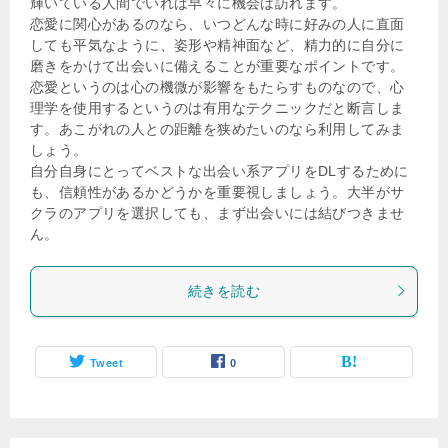
輝いている人間でいれば早々に機会は訪れます。
恋愛に関心があるのなら、いつどんな時に好みの人に直面
しても平気なように、姿形や精神面など、精力的に自分に
磨きをかけて出会いに備えることが重要なポイントです。
恋愛というのは心の機微が影響をもたらすものなので、心
理学を使用するというのは有用なテクニックだと断言しま
す。あこがれの人との距離を狭めたいのなら利用してみま
しょう。
自分自身にとってベストな出会い系アプリをDLするために
も、信頼性があるかどうかを重要視しましょう。大半がサ
クラのアプリを選択しても、まず出会いには結びつきませ
ん。
続きを読む
Tweet
0