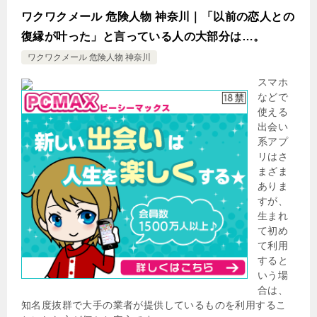
ワクワクメール 危険人物 神奈川｜「以前の恋人との
復縁が叶った」と言っている人の大部分は…。
ワクワクメール 危険人物 神奈川
スマホ
などで
使える
出会い
系アプ
リはさ
まざま
ありま
すが、
生まれ
て初め
て利用
すると
いう場
合は、
知名度抜群で大手の業者が提供しているものを利用するこ