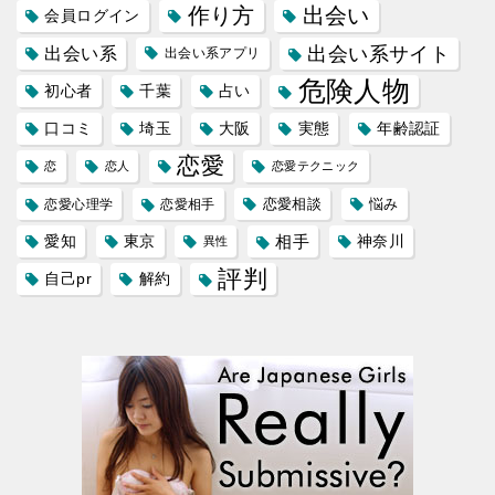
作り方
出会い
会員ログイン
出会い系サイト
出会い系
出会い系アプリ
危険人物
初心者
千葉
占い
口コミ
埼玉
大阪
実態
年齢認証
恋愛
恋
恋人
恋愛テクニック
恋愛相談
悩み
恋愛心理学
恋愛相手
愛知
東京
相手
神奈川
異性
評判
自己pr
解約