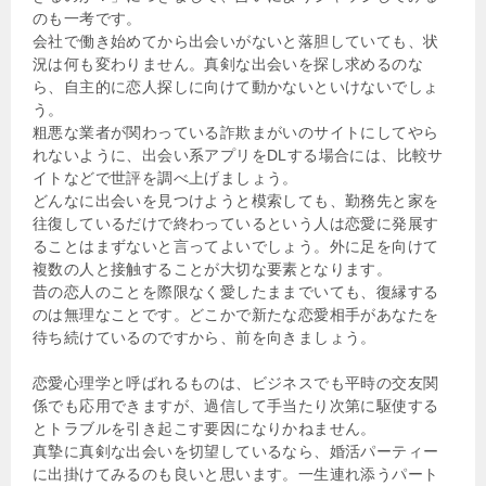
のも一考です。
会社で働き始めてから出会いがないと落胆していても、状
況は何も変わりません。真剣な出会いを探し求めるのな
ら、自主的に恋人探しに向けて動かないといけないでしょ
う。
粗悪な業者が関わっている詐欺まがいのサイトにしてやら
れないように、出会い系アプリをDLする場合には、比較サ
イトなどで世評を調べ上げましょう。
どんなに出会いを見つけようと模索しても、勤務先と家を
往復しているだけで終わっているという人は恋愛に発展す
ることはまずないと言ってよいでしょう。外に足を向けて
複数の人と接触することが大切な要素となります。
昔の恋人のことを際限なく愛したままでいても、復縁する
のは無理なことです。どこかで新たな恋愛相手があなたを
待ち続けているのですから、前を向きましょう。
恋愛心理学と呼ばれるものは、ビジネスでも平時の交友関
係でも応用できますが、過信して手当たり次第に駆使する
とトラブルを引き起こす要因になりかねません。
真摯に真剣な出会いを切望しているなら、婚活パーティー
に出掛けてみるのも良いと思います。一生連れ添うパート