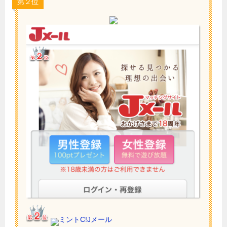
第２位
ミントC!Jメール