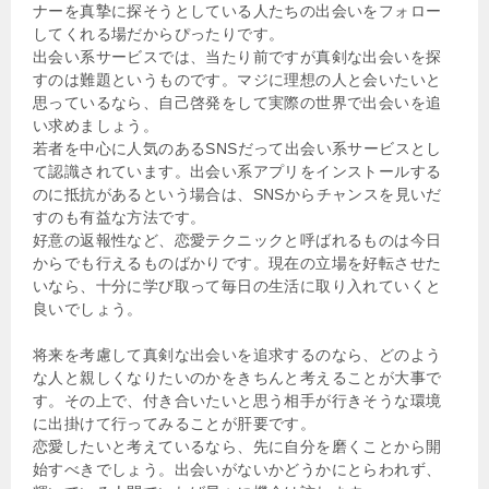
ナーを真摯に探そうとしている人たちの出会いをフォロー
してくれる場だからぴったりです。
出会い系サービスでは、当たり前ですが真剣な出会いを探
すのは難題というものです。マジに理想の人と会いたいと
思っているなら、自己啓発をして実際の世界で出会いを追
い求めましょう。
若者を中心に人気のあるSNSだって出会い系サービスとし
て認識されています。出会い系アプリをインストールする
のに抵抗があるという場合は、SNSからチャンスを見いだ
すのも有益な方法です。
好意の返報性など、恋愛テクニックと呼ばれるものは今日
からでも行えるものばかりです。現在の立場を好転させた
いなら、十分に学び取って毎日の生活に取り入れていくと
良いでしょう。
将来を考慮して真剣な出会いを追求するのなら、どのよう
な人と親しくなりたいのかをきちんと考えることが大事で
す。その上で、付き合いたいと思う相手が行きそうな環境
に出掛けて行ってみることが肝要です。
恋愛したいと考えているなら、先に自分を磨くことから開
始すべきでしょう。出会いがないかどうかにとらわれず、