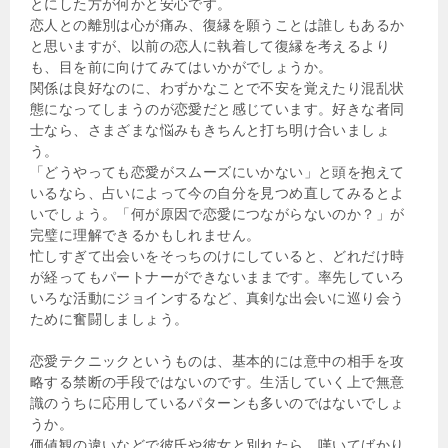
とにした方が何かと安心です。
恋人との離別は心が痛み、復縁を願うことは誰しもあるか
と思いますが、以前の恋人に執着して復縁を考えるより
も、目を前に向けてみてはいかがでしょうか。
関係は良好なのに、わずかなことで不安を覚えたり混乱状
態になってしまうのが恋愛だと感じています。好きな者同
士なら、さまざまな悩みもきちんと打ち明け合いましょ
う。
「どうやっても恋愛がスムーズにいかない」と頭を抱えて
いるなら、占いによって今の自分を見つめ直してみるとよ
いでしょう。「何が原因で恋愛につながらないのか？」が
完璧に理解できるかもしれません。
忙しすぎて出会いをそっちのけにしていると、どれだけ時
が経ってもパートナーができないままです。率先していろ
いろな活動にジョインするなど、真剣な出会いに巡り会う
ために奮闘しましょう。
恋愛テクニックというものは、基本的には意中の相手を攻
略する禁断の手段ではないのです。生活していく上で無意
識のうちに応用しているパターンも多いのではないでしょ
うか。
価値観の違いなどで彼氏や彼女と別れたら、嘆いてばかり