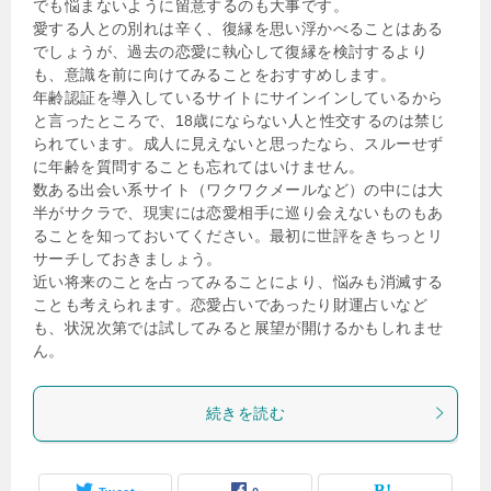
でも悩まないように留意するのも大事です。
愛する人との別れは辛く、復縁を思い浮かべることはある
でしょうが、過去の恋愛に執心して復縁を検討するより
も、意識を前に向けてみることをおすすめします。
年齢認証を導入しているサイトにサインインしているから
と言ったところで、18歳にならない人と性交するのは禁じ
られています。成人に見えないと思ったなら、スルーせず
に年齢を質問することも忘れてはいけません。
数ある出会い系サイト（ワクワクメールなど）の中には大
半がサクラで、現実には恋愛相手に巡り会えないものもあ
ることを知っておいてください。最初に世評をきちっとリ
サーチしておきましょう。
近い将来のことを占ってみることにより、悩みも消滅する
ことも考えられます。恋愛占いであったり財運占いなど
も、状況次第では試してみると展望が開けるかもしれませ
ん。
続きを読む