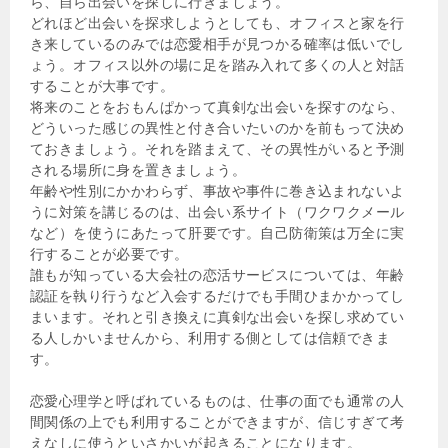
ら、自ら出会いを探しに行きましょう。
どれほど出会いを探求しようとしても、オフィスと家を行
き来しているのみでは恋愛相手が見つかる確率は低いでし
ょう。オフィス以外の場に足を踏み入れて多くの人と対話
することが大事です。
将来のことをおもんぱかって真剣な出会いを探すのなら、
どういった感じの異性と付き合いたいのかを前もって決め
ておきましょう。それを踏まえて、その異性がいると予測
される場所に身を置きましょう。
年齢や性別にかかわらず、事故や事件に巻き込まれないよ
うに対策を講じるのは、出会い系サイト（ワクワクメール
など）を使うにあたって肝要です。自己防衛策は万全に実
行することが必要です。
誰もが知っている大会社の恋活サービスについては、年齢
認証を執り行うなど入会するだけでも手間ひまかかってし
まいます。それと引き換えに真剣な出会いを探し求めてい
る人しかいませんから、利用する側としては信頼できま
す。
恋愛心理学と呼ばれているものは、仕事の面でも通常の人
間関係の上でも利用することができますが、信じすぎて考
えなしに使うといさかいが起きることになります。