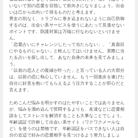
いないで別の恋愛を目指して前向きになりましょう。出会
いは己から出向いて得るものだと考えます。
男女の別なく、トラブルに巻き込まれないように自己防御
するのは、出会い系サービスを使うにあたって見逃せない
ポイントです。防護対策は万端に行なわないといけませ
ん。
「恋愛占いにチャレンジしたって当たらない」、「真面目
にやるものじゃない」と軽んじてはいけません。実際に当
たる占いを探し出して、あなた自身の未来を見てみましょ
う。
「以前の恋人との復縁が叶った」と言っている人の大部分
は、以前の恋に執心していません。もう一回進歩を遂げた
自分に好意を抱いてもらえるよう注力することが肝心だと
言えます。
ためこんだ悩みを明かすのはたやすいことではありません
が、悩みを溜め込んで苦悶するよりも、友達などに恋愛相
談をしてストレスを解消することも大事なことでしょう。
年齢認証で詐称して出会い系サイト（ワクワクメールな
ど）を使うのは禁物です。年齢認証をパスできない人は自
分の近辺で好みの恋愛相手を見つけるよう努力しましょ