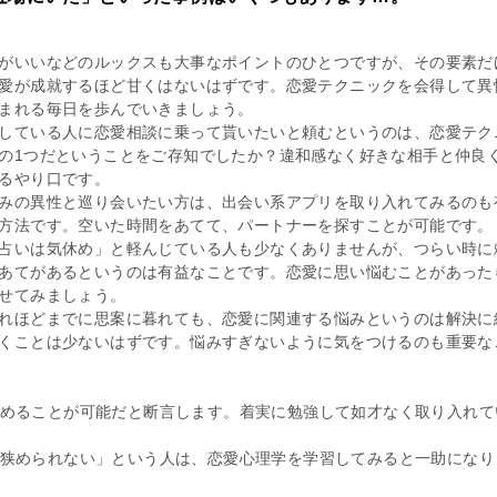
がいいなどのルックスも大事なポイントのひとつですが、その要素だ
愛が成就するほど甘くはないはずです。恋愛テクニックを会得して異
まれる毎日を歩んでいきましょう。
している人に恋愛相談に乗って貰いたいと頼むというのは、恋愛テク
の1つだということをご存知でしたか？違和感なく好きな相手と仲良
るやり口です。
みの異性と巡り会いたい方は、出会い系アプリを取り入れてみるのも
方法です。空いた時間をあてて、パートナーを探すことが可能です。
占いは気休め」と軽んじている人も少なくありませんが、つらい時に
あてがあるというのは有益なことです。恋愛に思い悩むことがあった
せてみましょう。
れほどまでに思案に暮れても、恋愛に関連する悩みというのは解決に
くことは少ないはずです。悩みすぎないように気をつけるのも重要な
めることが可能だと断言します。着実に勉強して如才なく取り入れて
狭められない」という人は、恋愛心理学を学習してみると一助になり