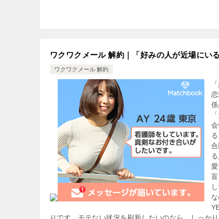
ワクワクメール 解約｜「好みの人が近場にい
ワクワクメール 解約
「
恋
係
「
会
る
合
る
愛
盲
し
な
Y
りです。モテない状況を刷新したいのなら、しっかり