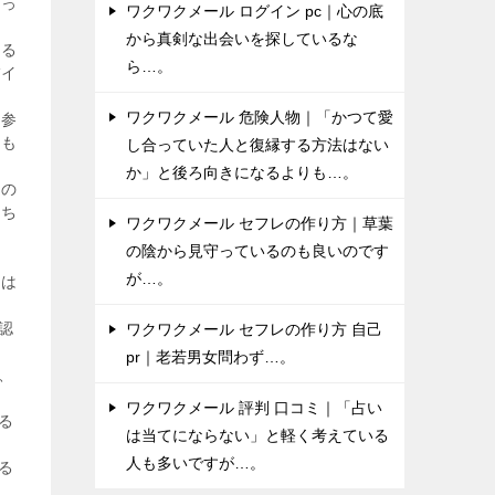
ちっ
ワクワクメール ログイン pc｜心の底
から真剣な出会いを探しているな
する
ら…。
バイ
ワクワクメール 危険人物｜「かつて愛
の参
愛も
し合っていた人と復縁する方法はない
か」と後ろ向きになるよりも…。
その
てち
ワクワクメール セフレの作り方｜草葉
の陰から見守っているのも良いのです
が…。
ンは
認
ワクワクメール セフレの作り方 自己
pr｜老若男女問わず…。
、
ワクワクメール 評判 口コミ｜「占い
る
は当てにならない」と軽く考えている
人も多いですが…。
る