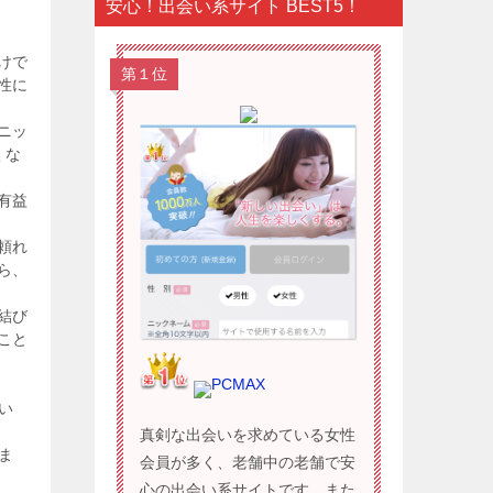
安心！出会い系サイト BEST5！
けで
第１位
性に
ニッ
くな
有益
頼れ
ら、
結び
こと
PCMAX
い
真剣な出会いを求めている女性
ま
会員が多く、老舗中の老舗で安
心の出会い系サイトです。また