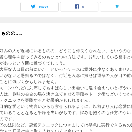
Tweet
0
るものの…。
好みの人が近場にいるものの、どうにも仲良くなれない」というのな
愛心理学を習ってみるのもひとつの方法です。片思いしている相手と
があっという間に近づくでしょう。
大事な人は目の前にいた」といったケースは意外に少なくありません
いがないと愚痴るのではなく、付近を入念に探せば運命の人が目の前
ことに気づくかもしれません。
同コンパなどに列席してもすばらしい出会いに巡り会えないとぼやい
人は、趣味の会合の場を沸き立てさせる手段やトーク術などいくつか
テクニックを実践すると効果的かもしれません。
目的な愛という物言いからも察せられるように、以前より人は恋愛に
ていることとなると平静を失いがちです。悩みを抱くのも仕方のない
のです。
ESの法則など、恋愛テクニックにつきましては早急に実行できるもの
学んで日常の中に取り入れていくと良いでしょう。