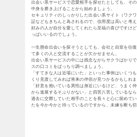
出会い系サービスで恋愛相手を探せたとしても、その
中身を磨き上げることから始めましょう。
セキュリティのしっかりした出会い系サイト（ワクワ
証などもきちんと為されるので、信用度は高いと考え
好みの人が自分を愛してくれたら至福の喜びですけど
っぱいいるのでしょう。
一生懸命出会いを探そうとしても、会社と自室を往復
て多くの人と交流することが欠かせません。
出会い系サービスの中には残念ながらサクラばかりで
スの口コミをばっちり調べましょう。
「すてきな人は近場にいた」といった事例はいくつも
くり見渡してみれば将来の伴侶が見つかるかもしれま
「好意を抱いている異性は身近にいるけど、うまく仲
から進展するそぶりがない」と四苦八苦しているなら
過去に交際していた相手のことを長々と心に留めてい
たを今か今かと待っているのですから、未練を断ち切