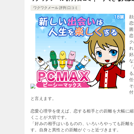
ワクワクメール 評判 口コミ
顔
恋
囲
恋
ク
れ
好
な
「
る
任
そ
付
と言えます。
恋愛心理学を使えば、恋する相手との距離を大幅に縮
くことが大切です。
「好みの相手はいるものの、いろいろやっても距離を
す。自身と異性との距離がぐっと近づきます。