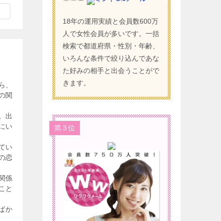
18年の運用実績と会員数600万
人で女性会員が多いです。一括
検索で都道府県・性別・年齢、
いろんな条件で絞り込んであな
た好みの相手と出会うことがで
きます。
ら、
の関
。出
にい
第３位
てい
の恋
関係
こと
ばか