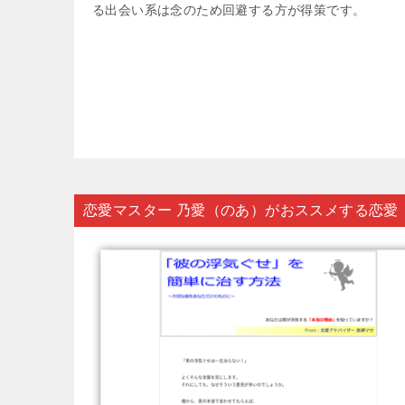
る出会い系は念のため回避する方が得策です。
恋愛マスター 乃愛（のあ）がおススメする恋愛