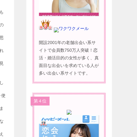
も
の
ワクワクメール
思
開設2001年の老舗出会い系サ
イトで会員数750万人突破！恋
れ
活・婚活目的の女性が多く、真
見
面目な出会いを求めている人が
多い出会い系サイトです。
し
を使
第４位
ま
な
え