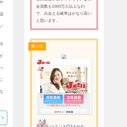
や
会員数も1000万人以上なの
で、出会える確率はかなり高い
認
と思います。
い
出
第２位
ビ
っ
こ
な
ミントC!Jメール