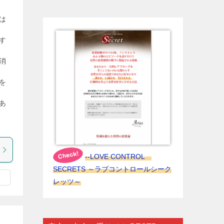
は
す
消
を
あ
--LOVE CONTROL
SECRETS ～ラブコントロールシーク
レッツ～