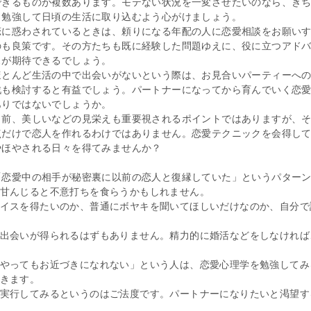
できるものが複数あります。モテない状況を一変させたいのなら、き
と勉強して日頃の生活に取り込むよう心がけましょう。
恋に惑わされているときは、頼りになる年配の人に恋愛相談をお願い
のも良策です。その方たちも既に経験した問題ゆえに、役に立つアド
スが期待できるでしょう。
ほとんど生活の中で出会いがないという際は、お見合いパーティーへ
戦も検討すると有益でしょう。パートナーになってから育んでいく恋
ありではないでしょうか。
男前、美しいなどの見栄えも重要視されるポイントではありますが、
点だけで恋人を作れるわけではありません。恋愛テクニックを会得し
やほやされる日々を得てみませんか？
「恋愛中の相手が秘密裏に以前の恋人と復縁していた」というパター
甘んじると不意打ちを食らうかもしれません。
イスを得たいのか、普通にボヤキを聞いてほしいだけなのか、自分で
出会いが得られるはずもありません。精力的に婚活などをしなければ
やってもお近づきになれない」という人は、恋愛心理学を勉強してみ
きます。
実行してみるというのはご法度です。パートナーになりたいと渇望す