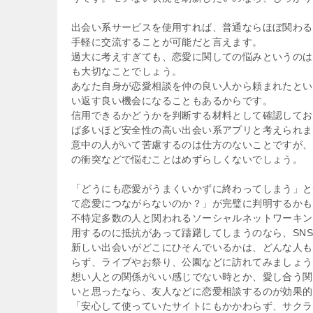
出会い系サービスを使用すれば、普通ならほぼ関わる
手軽に交流することが可能だと言えます。
過大に考えすぎても、恋愛に関しての悩みというのは
も大切なことでしょう。
あなた自身が恋愛相談を仲の良い人から頼まれたとい
い返す良い機会になることもあるからです。
信用できるかどうかを判断する材料として確認してお
ば多いほど安全性の高い出会い系アプリと考えられま
意中の人がいて苦慮するのは仕方のないことですが、
の衝突などで悩むことはめずらしくないでしょう。
「どうにも恋愛がうまくいかずに終わってしまう」と
て恋愛につながらないのか？」が完璧に判明するかも
不特定多数の人と関われるソーシャルネットワーキン
用するのに抵抗があって躊躇してしまうのなら、SN
新しい出会いがどこにひそんでいるかは、どんな人も
らず、ライブやお祭り、公園などに訪れてみましょう
想い人との関係がいい感じでない時とか、愛し合う関
いと思ったなら、友人などに恋愛相談するのが効果的
「安心して使っていたサイトにもかかわらず、サクラ