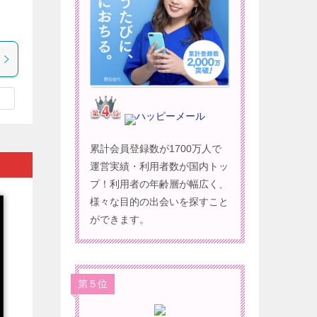
ハッピーメール
累計会員登録数が1700万人で
運営実績・利用者数が国内トッ
プ！利用者の年齢層が幅広く、
様々な目的の出会いを探すこと
ができます。
第５位